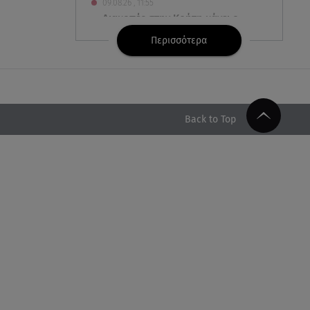
09.08.26 , 11:55
Διακοπές στην Κρήτη κάνει ο
πρωθυπουργός
Περισσότερα
09.08.26 , 11:48
Αλεξάνδρα Νίκα: Είναι
περήφανη για την αδερφή της
Νταίζη - Η ανάρτηση
Back to Top
09.08.26 , 11:38
Κόσοβο: Βουλευτές πέταξαν
αυγά στον υπηρεσιακό
πρωθυπουργό
09.08.26 , 11:23
Μεθυσμένη οδηγός σκότωσε
νύφη τη μέρα του γάμου της
09.08.26 , 11:12
Αλέξανδρος Τσουβέλας για Εύα