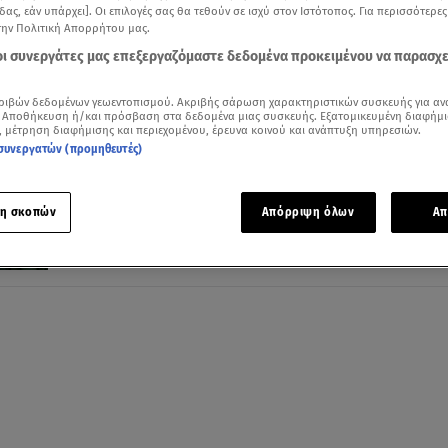
δας, εάν υπάρχει]. Οι επιλογές σας θα τεθούν σε ισχύ στον Ιστότοπος. Για περισσότερε
την Πολιτική Απορρήτου μας.
 οι συνεργάτες μας επεξεργαζόμαστε δεδομένα προκειμένου να παρασχ
21.03.24, 18:59
ριβών δεδομένων γεωεντοπισμού. Ακριβής σάρωση χαρακτηριστικών συσκευής για αν
Σύμφωνο Συνεργασίας Ομίλου Motor Oil 
 Αποθήκευση ή/και πρόσβαση στα δεδομένα μιας συσκευής. Εξατομικευμένη διαφήμι
, μέτρηση διαφήμισης και περιεχομένου, έρευνα κοινού και ανάπτυξη υπηρεσιών.
ΕΚΕΦΕ «Δημόκριτος»
συνεργατών (προμηθευτές)
Σύμπραξη σε αναδυόμενες τεχνολογίες, καινοτομία,
ασφάλεια υποδομών
η σκοπών
Απόρριψη όλων
Απ