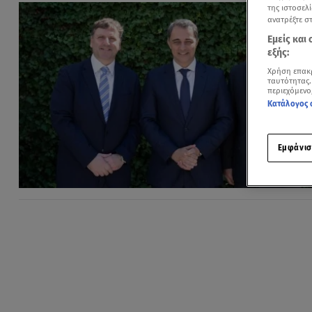
της ιστοσελί
ανατρέξτε σ
Εμείς και
εξής:
Χρήση επακ
ταυτότητας.
περιεχόμενο
Κατάλογος 
Εμφάνισ