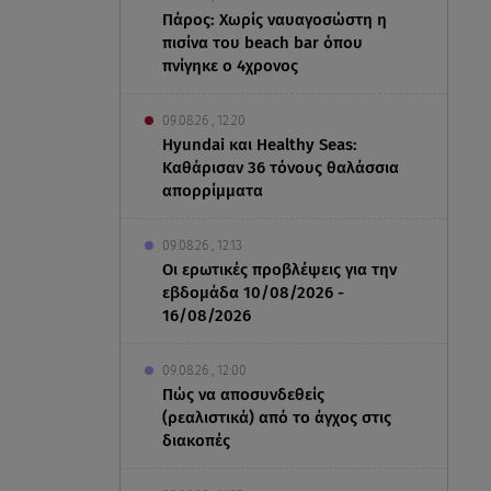
Πάρος: Χωρίς ναυαγοσώστη η
πισίνα του beach bar όπου
πνίγηκε ο 4χρονος
09.08.26 , 12:20
Hyundai και Healthy Seas:
Καθάρισαν 36 τόνους θαλάσσια
απορρίμματα
09.08.26 , 12:13
Οι ερωτικές προβλέψεις για την
εβδομάδα 10/08/2026 -
16/08/2026
09.08.26 , 12:00
Πώς να αποσυνδεθείς
(ρεαλιστικά) από το άγχος στις
διακοπές