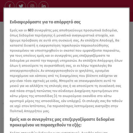
Ενδιαφερόμαστε για το απόρρητό σας
Εμείς και οι
603
συνεργάτες μας αποθηκεύουμε προσωπικά δεδομένα,
όπως δεδομένα περιήγησης ή μοναδικά αναγνωριστικά στοιχεία, και
έχουμε πρόσβαση σε αυτά στη συσκευή σας. Αν επιλέξετε Αποδοχή, θα
καταστεί δυνατή η ενεργοποίηση τεχνολογιών παρακολούθησης
προκειμένου να υποστηριχθούν οι σκοποί που εμφανίζονται παρακάτω,
για τους οποίους εμείς και οι συνεργάτες μας επεξεργαζόμαστε τα
δεδομένα με σκοπό την παροχή υπηρεσιών. Αν επιλέξετε Απόρριψη όλων
όλων ή αποσύρετε τη συγκατάθεσή σας, οι εν λόγω τεχνολογίες θα
απενεργοποιηθούν. Αν απενεργοποιηθούν οι ιχνηλάτες, ορισμένο
περιεχόμενο και κάποιες από τις διαφημίσεις που βλέπετε ενδέχεται να
μην είναι τόσο σχετικές με εσάς. Μπορείτε να επανεμφανίσετε αυτό το
μενού για να αλλάξετε τις επιλογές σας ή να αποσύρετε τη συναίνεσή σας
ανά πάσα στιγμή πατώντας τον σύνδεσμο Διαχείριση προτιμήσεων στο
κάτω μέρος της ιστοσελίδας [ή το αιωρούμενο εικονίδιο στο κάτω
αριστερό μέρος της ιστοσελίδας, εάν υπάρχει]. Οι επιλογές σας θα τεθούν
05.01.26, 12:49
σε ισχύ στον Ιστότοπος. Για περισσότερες λεπτομέρειες ανατρέξτε στην
Eurovision 2026: Οι 28 υποψήφιοι που
Πολιτική Απορρήτου μας.
διεκδικούν την εκπροσώπηση της Ελλάδας
Εμείς και οι συνεργάτες μας επεξεργαζόμαστε δεδομένα
προκειμένου να παρασχεθούν τα εξής: