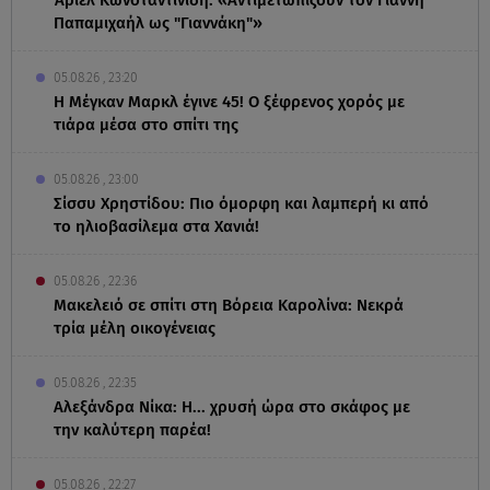
Παπαμιχαήλ ως "Γιαννάκη"»
05.08.26 , 23:20
Η Μέγκαν Μαρκλ έγινε 45! Ο ξέφρενος χορός με
τιάρα μέσα στο σπίτι της
05.08.26 , 23:00
Σίσσυ Χρηστίδου: Πιο όμορφη και λαμπερή κι από
το ηλιοβασίλεμα στα Χανιά!
05.08.26 , 22:36
Μακελειό σε σπίτι στη Βόρεια Καρολίνα: Νεκρά
τρία μέλη οικογένειας
05.08.26 , 22:35
Αλεξάνδρα Νίκα: Η... χρυσή ώρα στο σκάφος με
την καλύτερη παρέα!
05.08.26 , 22:27