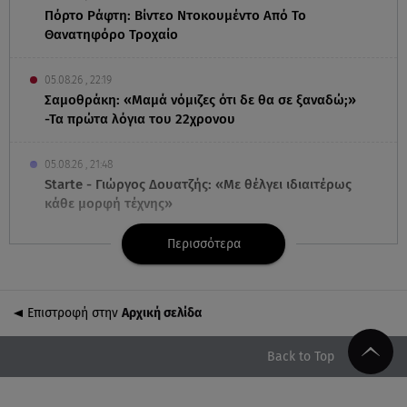
Πόρτο Ράφτη: Bίντεο Ντοκουμέντο Από Το
Θανατηφόρο Τροχαίο
05.08.26 , 22:19
Σαμοθράκη: «Μαμά νόμιζες ότι δε θα σε ξαναδώ;»
-Τα πρώτα λόγια του 22χρονου
05.08.26 , 21:48
Starte - Γιώργος Δουατζής: «Με θέλγει ιδιαιτέρως
κάθε μορφή τέχνης»
Περισσότερα
05.08.26 , 21:41
«Στην κόψη του ξυραφιού» οι συνομιλίες ΗΠΑ –
Ιράν
Επιστροφή στην
Αρχική σελίδα
05.08.26 , 21:22
Ευρυδίκη Βαλαβάνη για Γρηγόρη Μόργκαν:
Back to Top
«Oνειρευόμουν έναν άντρα σαν εσένα»