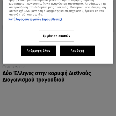
Χρήση επακριβών δεδομένων γεωεντοπισμού. Ακριβής σάρωση
χαρακτηριστικών συσκευής για αναγνώριση ταυτότητας. Αποθήκευση ή/
και πρόσβαση στα δεδομένα μιας συσκευής. Εξατομικευμένη διαφήμιση
και περιεχόμενο, μέτρηση διαφήμισης και περιεχομένου, έρευνα κοινού
και ανάπτυξη υπηρεσιών.
Κατάλογος συνεργατών (προμηθευτές)
Εμφάνιση σκοπών
Απόρριψη όλων
Αποδοχή
20.05.25, 11:38
Δύο Έλληνες στην κορυφή Διεθνούς
Διαγωνισμού Τραγουδιού