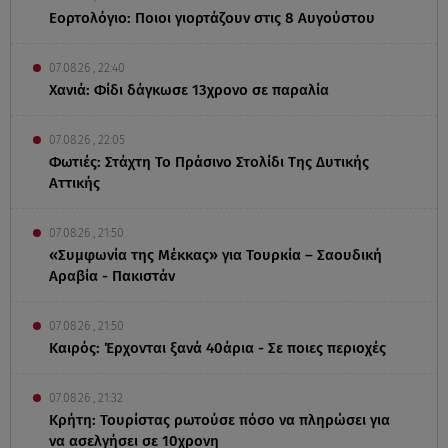
Εορτολόγιο: Ποιοι γιορτάζουν στις 8 Αυγούστου
07.08.26 , 22:40
Χανιά: Φίδι δάγκωσε 13χρονο σε παραλία
07.08.26 , 22:05
Φωτιές: Στάχτη Το Πράσινο Στολίδι Της Δυτικής
Αττικής
07.08.26 , 21:50
«Συμφωνία της Μέκκας» για Τουρκία – Σαουδική
Αραβία - Πακιστάν
07.08.26 , 21:50
Καιρός: Έρχονται ξανά 40άρια - Σε ποιες περιοχές
07.08.26 , 21:32
Κρήτη: Τουρίστας ρωτούσε πόσο να πληρώσει για
να ασελγήσει σε 10χρονη