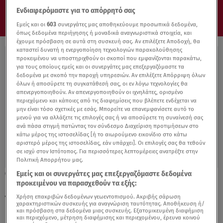
Ενδιαφερόμαστε για το απόρρητό σας
Εμείς και οι
603
συνεργάτες μας αποθηκεύουμε προσωπικά δεδομένα,
όπως δεδομένα περιήγησης ή μοναδικά αναγνωριστικά στοιχεία, και
έχουμε πρόσβαση σε αυτά στη συσκευή σας. Αν επιλέξετε Αποδοχή, θα
καταστεί δυνατή η ενεργοποίηση τεχνολογιών παρακολούθησης
προκειμένου να υποστηριχθούν οι σκοποί που εμφανίζονται παρακάτω,
για τους οποίους εμείς και οι συνεργάτες μας επεξεργαζόμαστε τα
δεδομένα με σκοπό την παροχή υπηρεσιών. Αν επιλέξετε Απόρριψη όλων
όλων ή αποσύρετε τη συγκατάθεσή σας, οι εν λόγω τεχνολογίες θα
απενεργοποιηθούν. Αν απενεργοποιηθούν οι ιχνηλάτες, ορισμένο
περιεχόμενο και κάποιες από τις διαφημίσεις που βλέπετε ενδέχεται να
μην είναι τόσο σχετικές με εσάς. Μπορείτε να επανεμφανίσετε αυτό το
μενού για να αλλάξετε τις επιλογές σας ή να αποσύρετε τη συναίνεσή σας
ανά πάσα στιγμή πατώντας τον σύνδεσμο Διαχείριση προτιμήσεων στο
κάτω μέρος της ιστοσελίδας [ή το αιωρούμενο εικονίδιο στο κάτω
αριστερό μέρος της ιστοσελίδας, εάν υπάρχει]. Οι επιλογές σας θα τεθούν
σε ισχύ στον Ιστότοπος. Για περισσότερες λεπτομέρειες ανατρέξτε στην
Πολιτική Απορρήτου μας.
Εμείς και οι συνεργάτες μας επεξεργαζόμαστε δεδομένα
05.03.22, 12:29
προκειμένου να παρασχεθούν τα εξής:
Πρόσφυγες Ουκρανία: Σε ποιους δήμους
της Αττικής συγκεντρώνονται πράγματα
Χρήση επακριβών δεδομένων γεωεντοπισμού. Ακριβής σάρωση
χαρακτηριστικών συσκευής για αναγνώριση ταυτότητας. Αποθήκευση ή/
και πρόσβαση στα δεδομένα μιας συσκευής. Εξατομικευμένη διαφήμιση
και περιεχόμενο, μέτρηση διαφήμισης και περιεχομένου, έρευνα κοινού