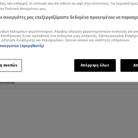
δας, εάν υπάρχει]. Οι επιλογές σας θα τεθούν σε ισχύ στον Ιστότοπος. Για περισσότερε
την Πολιτική Απορρήτου μας.
 οι συνεργάτες μας επεξεργαζόμαστε δεδομένα προκειμένου να παρασχ
02.07.25, 17:33
ριβών δεδομένων γεωεντοπισμού. Ακριβής σάρωση χαρακτηριστικών συσκευής για αν
Μεγάλη φωτιά στη Βουρβουρού Χαλκιδι
 Αποθήκευση ή/και πρόσβαση στα δεδομένα μιας συσκευής. Εξατομικευμένη διαφήμι
, μέτρηση διαφήμισης και περιεχομένου, έρευνα κοινού και ανάπτυξη υπηρεσιών.
«Απομακρυνθείτε προς Νικήτη»
συνεργατών (προμηθευτές)
Μήνυμα του 112 για εκκένωση - Το πύρινο μέτωπο
βρίσκεται πάνω από κάμπινγκ
η σκοπών
Απόρριψη όλων
Απ