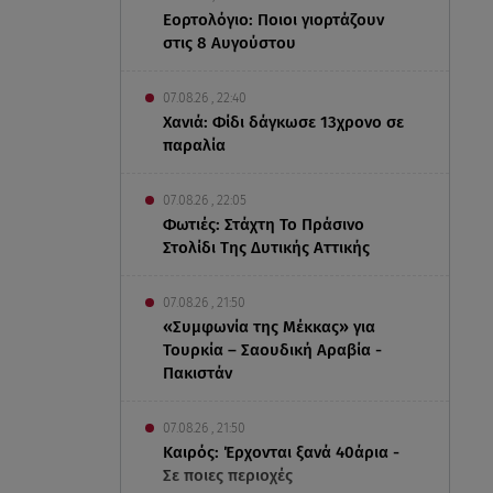
Εορτολόγιο: Ποιοι γιορτάζουν
στις 8 Αυγούστου
07.08.26 , 22:40
Χανιά: Φίδι δάγκωσε 13χρονο σε
παραλία
07.08.26 , 22:05
Φωτιές: Στάχτη Το Πράσινο
Στολίδι Της Δυτικής Αττικής
07.08.26 , 21:50
«Συμφωνία της Μέκκας» για
Τουρκία – Σαουδική Αραβία -
Πακιστάν
07.08.26 , 21:50
Καιρός: Έρχονται ξανά 40άρια -
Σε ποιες περιοχές