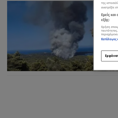
της ιστοσελί
ανατρέξτε σ
Εμείς και
εξής:
Χρήση επακ
ταυτότητας.
περιεχόμενο
Κατάλογος 
Εμφάνισ