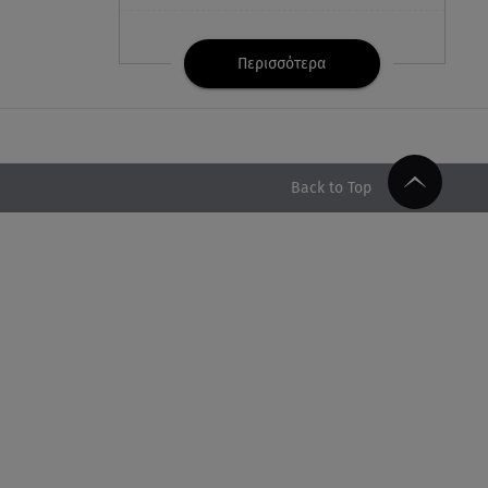
07.08.26 , 21:32
Κρήτη: Τουρίστας ρωτούσε
Περισσότερα
πόσο να πληρώσει για να
ασελγήσει σε 10χρονη
07.08.26 , 21:17
Κλήρωση Eurojackpot
Back to Top
7/8/2026: Οι τυχεροί αριθμοί για
τα 32.000.000 ευρώ
07.08.26 , 21:03
Σε τρία επίπεδα οι παραβιάσεις
της Τουρκίας στο Αιγαίο
07.08.26 , 21:00
MINI Aceman E: Τα αξεσουάρ για
περιπετειώδεις διαδρομές