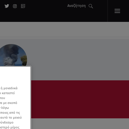
Αναζήτηση
 ή μοναδικά
α καταστεί
 που
να με σκοπό
ν λόγω
ποιες από τις
ε αυτό το μενού
 σύνδεσμο
ριστερό μέρος