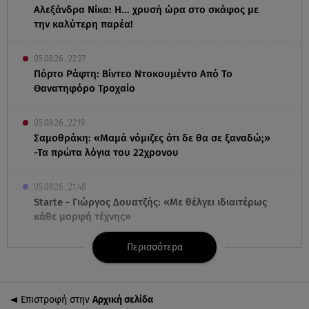
Αλεξάνδρα Νίκα: Η... χρυσή ώρα στο σκάφος με
την καλύτερη παρέα!
05.08.26 , 22:27
Πόρτο Ράφτη: Bίντεο Ντοκουμέντο Από Το
Θανατηφόρο Τροχαίο
05.08.26 , 22:19
Σαμοθράκη: «Μαμά νόμιζες ότι δε θα σε ξαναδώ;»
-Τα πρώτα λόγια του 22χρονου
05.08.26 , 21:48
Starte - Γιώργος Δουατζής: «Με θέλγει ιδιαιτέρως
κάθε μορφή τέχνης»
Περισσότερα
05.08.26 , 21:41
«Στην κόψη του ξυραφιού» οι συνομιλίες ΗΠΑ –
Ιράν
Επιστροφή στην
Αρχική σελίδα