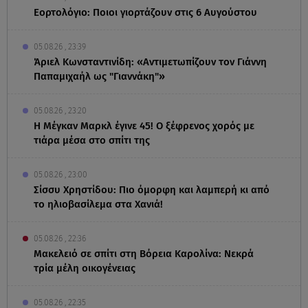
Εορτολόγιο: Ποιοι γιορτάζουν στις 6 Αυγούστου
05.08.26 , 23:39
Άριελ Κωνσταντινίδη: «Αντιμετωπίζουν τον Γιάννη
Παπαμιχαήλ ως "Γιαννάκη"»
05.08.26 , 23:20
Η Μέγκαν Μαρκλ έγινε 45! Ο ξέφρενος χορός με
τιάρα μέσα στο σπίτι της
05.08.26 , 23:00
Σίσσυ Χρηστίδου: Πιο όμορφη και λαμπερή κι από
το ηλιοβασίλεμα στα Χανιά!
05.08.26 , 22:36
Μακελειό σε σπίτι στη Βόρεια Καρολίνα: Νεκρά
τρία μέλη οικογένειας
05.08.26 , 22:35