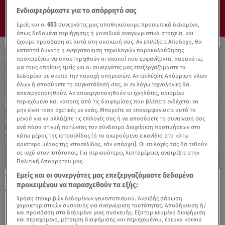
Ενδιαφερόμαστε για το απόρρητό σας
Εμείς και οι
603
συνεργάτες μας αποθηκεύουμε προσωπικά δεδομένα,
όπως δεδομένα περιήγησης ή μοναδικά αναγνωριστικά στοιχεία, και
έχουμε πρόσβαση σε αυτά στη συσκευή σας. Αν επιλέξετε Αποδοχή, θα
καταστεί δυνατή η ενεργοποίηση τεχνολογιών παρακολούθησης
προκειμένου να υποστηριχθούν οι σκοποί που εμφανίζονται παρακάτω,
για τους οποίους εμείς και οι συνεργάτες μας επεξεργαζόμαστε τα
δεδομένα με σκοπό την παροχή υπηρεσιών. Αν επιλέξετε Απόρριψη όλων
όλων ή αποσύρετε τη συγκατάθεσή σας, οι εν λόγω τεχνολογίες θα
απενεργοποιηθούν. Αν απενεργοποιηθούν οι ιχνηλάτες, ορισμένο
περιεχόμενο και κάποιες από τις διαφημίσεις που βλέπετε ενδέχεται να
μην είναι τόσο σχετικές με εσάς. Μπορείτε να επανεμφανίσετε αυτό το
μενού για να αλλάξετε τις επιλογές σας ή να αποσύρετε τη συναίνεσή σας
ανά πάσα στιγμή πατώντας τον σύνδεσμο Διαχείριση προτιμήσεων στο
κάτω μέρος της ιστοσελίδας [ή το αιωρούμενο εικονίδιο στο κάτω
αριστερό μέρος της ιστοσελίδας, εάν υπάρχει]. Οι επιλογές σας θα τεθούν
σε ισχύ στον Ιστότοπος. Για περισσότερες λεπτομέρειες ανατρέξτε στην
Πολιτική Απορρήτου μας.
Εμείς και οι συνεργάτες μας επεξεργαζόμαστε δεδομένα
02.07.24, 17:53
προκειμένου να παρασχεθούν τα εξής:
Αναβρασμός στη ΝΔ από τα «πυρά»
Καραμανλή και Σαμαρά
Χρήση επακριβών δεδομένων γεωεντοπισμού. Ακριβής σάρωση
χαρακτηριστικών συσκευής για αναγνώριση ταυτότητας. Αποθήκευση ή/
και πρόσβαση στα δεδομένα μιας συσκευής. Εξατομικευμένη διαφήμιση
και περιεχόμενο, μέτρηση διαφήμισης και περιεχομένου, έρευνα κοινού