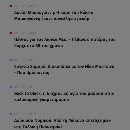
08.08.26 , 16:52
Δανάη Μπακογιάννη: Η κόρη του Κώστα
Μπακογιάννη έκανε πανελλήνιο ρεκόρ
08.08.26 , 16:45
Πένθος για τον Λιονέλ Μέσι - Πέθανε ο πατέρας του
Χόρχε στα 68 του χρόνια
08.08.26 , 16:07
Ευγενία Σαμαρά: Διακοπάρει με τον Νίκο Μουτσινά
- Πού βρίσκονται;
08.08.26 , 16:00
Back to black: η διαχρονική αξία του μαύρου στην
καλοκαιρινή γκαρνταρόμπα
08.08.26 , 15:20
Δούκισσα Νομικού: Από τη Μύκονο «πετάχτηκε»
στη Γαλλική Πολυνησία!