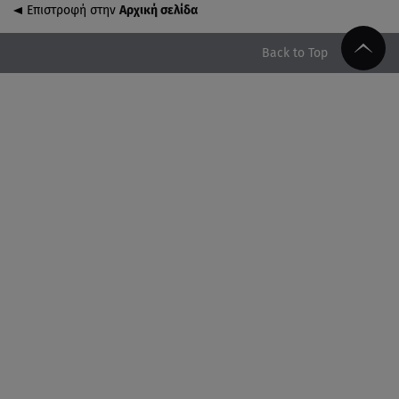
animal print μπικίνι!
Επιστροφή στην
Αρχική σελίδα
08.08.26 , 13:49
Back to Top
Πάνω από 56.000 επιβάτες αναχώρησαν σήμερα
από τα λιμάνια της Αττικής
08.08.26 , 13:29
Θρίλερ στον Λυκαβηττό: Βρέθηκε σορός σε σπηλιά
- Φωτογραφίες από το σημείο
08.08.26 , 13:11
ΑΜΜΟΣ - Η πρώτη ανάγνωση (αναλόγιο) στο
θέατρο Άβατον
08.08.26 , 13:07
Σέρρες: Απόσπαση προσοχής ή απειρία πίσω από
το φονικό τροχαίο
08.08.26 , 13:06