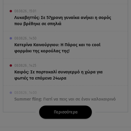
08.08.26 , 15:01
Λυκαβηττός: Σε 57χρονη γυναίκα ανήκει η σορός
που βρέθηκε σε σπηλιά
08.08.26 , 14:50
Κατερίνα Καινούργιου: Η Πάρος και το cool
φορμάκι της κορούλας της!
08.08.26 , 14:25
Καιρός: Σε πορτοκαλί συναγερμό η χώρα για
φωτιές τα επόμενα 24ωρα
08.08.26 , 14:00
Summer fling: Γιατί να πεις ναι σε έναν καλοκαιρινό
έρωτα
Περισσότερα
08.08.26 , 13:59
Αθηνά Οικονομάκου: Οι... hot αναρτήσεις της με