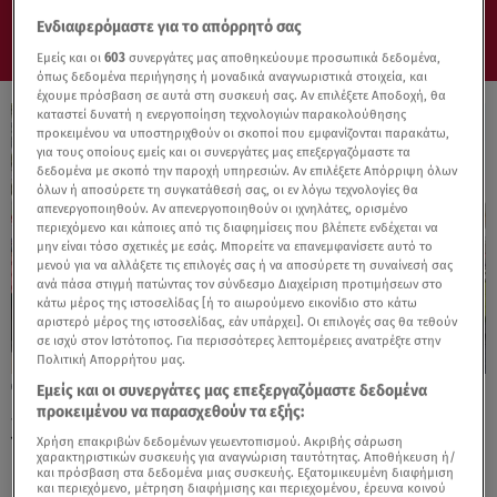
Ενδιαφερόμαστε για το απόρρητό σας
Εμείς και οι
603
συνεργάτες μας αποθηκεύουμε προσωπικά δεδομένα,
όπως δεδομένα περιήγησης ή μοναδικά αναγνωριστικά στοιχεία, και
έχουμε πρόσβαση σε αυτά στη συσκευή σας. Αν επιλέξετε Αποδοχή, θα
καταστεί δυνατή η ενεργοποίηση τεχνολογιών παρακολούθησης
προκειμένου να υποστηριχθούν οι σκοποί που εμφανίζονται παρακάτω,
για τους οποίους εμείς και οι συνεργάτες μας επεξεργαζόμαστε τα
δεδομένα με σκοπό την παροχή υπηρεσιών. Αν επιλέξετε Απόρριψη όλων
όλων ή αποσύρετε τη συγκατάθεσή σας, οι εν λόγω τεχνολογίες θα
απενεργοποιηθούν. Αν απενεργοποιηθούν οι ιχνηλάτες, ορισμένο
περιεχόμενο και κάποιες από τις διαφημίσεις που βλέπετε ενδέχεται να
μην είναι τόσο σχετικές με εσάς. Μπορείτε να επανεμφανίσετε αυτό το
μενού για να αλλάξετε τις επιλογές σας ή να αποσύρετε τη συναίνεσή σας
ανά πάσα στιγμή πατώντας τον σύνδεσμο Διαχείριση προτιμήσεων στο
κάτω μέρος της ιστοσελίδας [ή το αιωρούμενο εικονίδιο στο κάτω
αριστερό μέρος της ιστοσελίδας, εάν υπάρχει]. Οι επιλογές σας θα τεθούν
σε ισχύ στον Ιστότοπος. Για περισσότερες λεπτομέρειες ανατρέξτε στην
Πολιτική Απορρήτου μας.
30.06.25, 15:23
Εμείς και οι συνεργάτες μας επεξεργαζόμαστε δεδομένα
5ο ELPIDA Summer Festival στο
προκειμένου να παρασχεθούν τα εξής:
νοσοκομείο Παίδων «Μαριάννα Β.
Χρήση επακριβών δεδομένων γεωεντοπισμού. Ακριβής σάρωση
χαρακτηριστικών συσκευής για αναγνώριση ταυτότητας. Αποθήκευση ή/
Βαρδινογιάννη»
και πρόσβαση στα δεδομένα μιας συσκευής. Εξατομικευμένη διαφήμιση
και περιεχόμενο, μέτρηση διαφήμισης και περιεχομένου, έρευνα κοινού