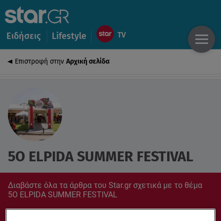
Ειδήσεις
Lifestyle
Επιστροφή στην
Αρχική σελίδα
5Ο ELPIDA SUMMER FESTIVAL
Διαβάστε όλα τα άρθρα του Star.gr σχετικά με το θέμα
5Ο ELPIDA SUMMER FESTIVAL
Συντονίσου στο star.gr για ό,τι σε αφορά.