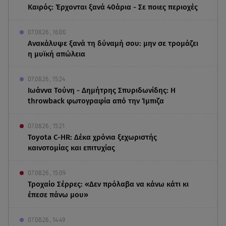
Καιρός: Έρχονται ξανά 40άρια - Σε ποιες περιοχές
07.08.26 , 16:00
Ανακάλυψε ξανά τη δύναμή σου: μην σε τρομάζει
η μυϊκή απώλεια
07.08.26 , 15:24
Ιωάννα Τούνη - Δημήτρης Σπυριδωνίδης: Η
throwback φωτογραφία από την Ίμπιζα
07.08.26 , 15:21
Toyota C-HR: Δέκα χρόνια ξεχωριστής
καινοτομίας και επιτυχίας
07.08.26 , 15:09
Τροχαίο Σέρρες: «Δεν πρόλαβα να κάνω κάτι κι
έπεσε πάνω μου»
07.08.26 , 14:49