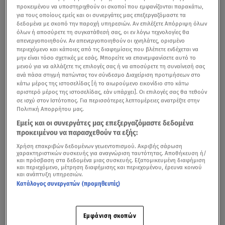
προκειμένου να υποστηριχθούν οι σκοποί που εμφανίζονται παρακάτω,
για τους οποίους εμείς και οι συνεργάτες μας επεξεργαζόμαστε τα
δεδομένα με σκοπό την παροχή υπηρεσιών. Αν επιλέξετε Απόρριψη όλων
όλων ή αποσύρετε τη συγκατάθεσή σας, οι εν λόγω τεχνολογίες θα
απενεργοποιηθούν. Αν απενεργοποιηθούν οι ιχνηλάτες, ορισμένο
περιεχόμενο και κάποιες από τις διαφημίσεις που βλέπετε ενδέχεται να
μην είναι τόσο σχετικές με εσάς. Μπορείτε να επανεμφανίσετε αυτό το
μενού για να αλλάξετε τις επιλογές σας ή να αποσύρετε τη συναίνεσή σας
ανά πάσα στιγμή πατώντας τον σύνδεσμο Διαχείριση προτιμήσεων στο
κάτω μέρος της ιστοσελίδας [ή το αιωρούμενο εικονίδιο στο κάτω
αριστερό μέρος της ιστοσελίδας, εάν υπάρχει]. Οι επιλογές σας θα τεθούν
σε ισχύ στον Ιστότοπος. Για περισσότερες λεπτομέρειες ανατρέξτε στην
Πολιτική Απορρήτου μας.
Εμείς και οι συνεργάτες μας επεξεργαζόμαστε δεδομένα
προκειμένου να παρασχεθούν τα εξής:
Χρήση επακριβών δεδομένων γεωεντοπισμού. Ακριβής σάρωση
χαρακτηριστικών συσκευής για αναγνώριση ταυτότητας. Αποθήκευση ή/
και πρόσβαση στα δεδομένα μιας συσκευής. Εξατομικευμένη διαφήμιση
και περιεχόμενο, μέτρηση διαφήμισης και περιεχομένου, έρευνα κοινού
και ανάπτυξη υπηρεσιών.
Κατάλογος συνεργατών (προμηθευτές)
Εμφάνιση σκοπών