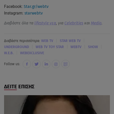
Facebook:
Star.gr/webtv
Instagram:
starwebtv
Διαβάστε όλα τα
lifestyle νεα
, για
Celebrities
και
Media
.
|
|
Διαβάστε περισσότερα:
WEB TV
STAR WEB TV
|
|
|
|
UNDERGROUND
WEB TV ΤΟΥ STAR
WEBTV
SHOW
|
W.E.B.
WEBEXCLUSIVE
Follow us:
ΔΕΙΤΕ ΕΠΙΣΗΣ