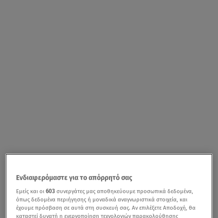
Ενδιαφερόμαστε για το απόρρητό σας
Εμείς και οι
603
συνεργάτες μας αποθηκεύουμε προσωπικά δεδομένα,
όπως δεδομένα περιήγησης ή μοναδικά αναγνωριστικά στοιχεία, και
έχουμε πρόσβαση σε αυτά στη συσκευή σας. Αν επιλέξετε Αποδοχή, θα
καταστεί δυνατή η ενεργοποίηση τεχνολογιών παρακολούθησης