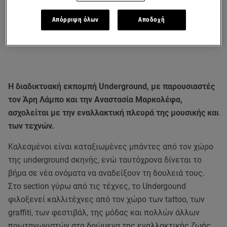
Απόρριψη όλων
Αποδοχή
H διαδικτυακή εκπομπή Underground, με παρουσιαστές
τον Άρη Λάμπο και την Αναστασία Μαρκολέφα,
ασχολείται με την εναλλακτική πλευρά της μουσικής και
των τεχνών.
Καλεσμένοι είναι καταξιωμένες μπάντες από τον χώρο
της underground σκηνής, ενώ ταυτόχρονα δίνεται το
βήμα σε νέα ονόματα να αναδείξουν τη δουλειά τους.
Στο section γύρω από τις τέχνες, το Undergound
φιλοξενεί καλλιτέχνες από τον χώρο των tattoo, των
graffiti, των φεστιβάλ, της μόδας και πολλών άλλων
πρωταγωνιστών στα δρώμενα της εναλλακτικής ζωής