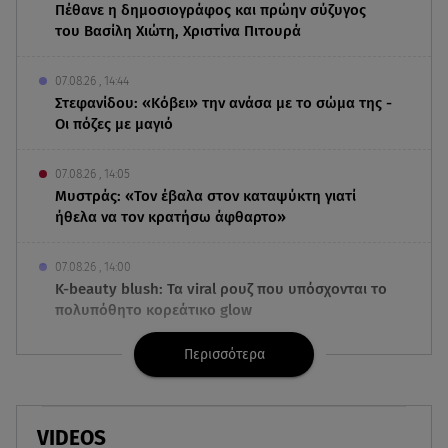
Πέθανε η δημοσιογράφος και πρώην σύζυγος
του Βασίλη Χιώτη, Χριστίνα Πιτουρά
07.08.26 , 14:44
Στεφανίδου: «Κόβει» την ανάσα με το σώμα της -
Οι πόζες με μαγιό
07.08.26 , 14:05
Μυστράς: «Τον έβαλα στον καταψύκτη γιατί
ήθελα να τον κρατήσω άφθαρτο»
07.08.26 , 14:00
K-beauty blush: Τα viral ρουζ που υπόσχονται το
πολυπόθητο κορεάτικο glow
Περισσότερα
07.08.26 , 13:42
Παραλίες: Πάνω από 1.500 έλεγχοι - Στη μάχη
drones και νέες τεχνολογίες
VIDEOS