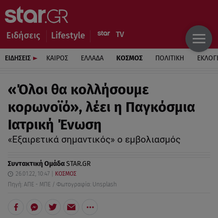
Ειδήσεις
Lifestyle
ΕΙΔΗΣΕΙΣ
ΚΑΙΡΟΣ
ΕΛΛΑΔΑ
ΚΟΣΜΟΣ
ΠΟΛΙΤΙΚΗ
ΕΚΛΟΓ
«Όλοι θα κολλήσουμε
κορωνοϊό», λέει η Παγκόσμια
Ιατρική Ένωση
«Εξαιρετικά σημαντικός» ο εμβολιασμός
Συντακτική Ομάδα
STAR.GR
26.01.22, 10:47
ΚΟΣΜΟΣ
Πηγή: ΑΠΕ - ΜΠΕ / Φωτογραφία: Unsplash