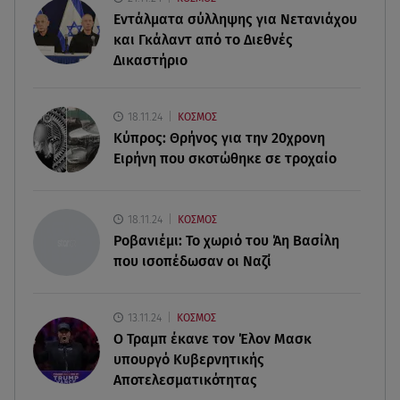
Σαρακήνικο
Εντάλματα σύλληψης για Νετανιάχου
και Γκάλαντ από το Διεθνές
09.08.26 , 13:30
Δικαστήριο
Μαντόνα για Γουίλιαμ Όρμπιτ: «Η μουσική σου
μου έδωσε ένα μαγικό χαλί»
18.11.24
ΚΟΣΜΟΣ
09.08.26 , 13:15
Κύπρος: Θρήνος για την 20χρονη
Σε Red Code και αύριο Αττική και 15 ακόμα
Ειρήνη που σκοτώθηκε σε τροχαίο
περιοχές - 400 φωτιές σε 10 μέρες
09.08.26 , 12:54
18.11.24
ΚΟΣΜΟΣ
Βαλέρια Χοψονίδου: Βάφτισε τον γιο της στη
Ροβανιέμι: Το χωριό του Άη Βασίλη
Βουλιαγμένη - Το όνομα που πήρε
που ισοπέδωσαν οι Ναζί
13.11.24
ΚΟΣΜΟΣ
O Τραμπ έκανε τον Έλον Μασκ
υπουργό Κυβερνητικής
Αποτελεσματικότητας