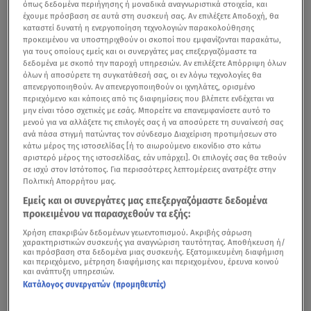
όπως δεδομένα περιήγησης ή μοναδικά αναγνωριστικά στοιχεία, και
έχουμε πρόσβαση σε αυτά στη συσκευή σας. Αν επιλέξετε Αποδοχή, θα
καταστεί δυνατή η ενεργοποίηση τεχνολογιών παρακολούθησης
προκειμένου να υποστηριχθούν οι σκοποί που εμφανίζονται παρακάτω,
για τους οποίους εμείς και οι συνεργάτες μας επεξεργαζόμαστε τα
δεδομένα με σκοπό την παροχή υπηρεσιών. Αν επιλέξετε Απόρριψη όλων
όλων ή αποσύρετε τη συγκατάθεσή σας, οι εν λόγω τεχνολογίες θα
απενεργοποιηθούν. Αν απενεργοποιηθούν οι ιχνηλάτες, ορισμένο
περιεχόμενο και κάποιες από τις διαφημίσεις που βλέπετε ενδέχεται να
μην είναι τόσο σχετικές με εσάς. Μπορείτε να επανεμφανίσετε αυτό το
μενού για να αλλάξετε τις επιλογές σας ή να αποσύρετε τη συναίνεσή σας
ανά πάσα στιγμή πατώντας τον σύνδεσμο Διαχείριση προτιμήσεων στο
κάτω μέρος της ιστοσελίδας [ή το αιωρούμενο εικονίδιο στο κάτω
αριστερό μέρος της ιστοσελίδας, εάν υπάρχει]. Οι επιλογές σας θα τεθούν
σε ισχύ στον Ιστότοπος. Για περισσότερες λεπτομέρειες ανατρέξτε στην
Πολιτική Απορρήτου μας.
Εμείς και οι συνεργάτες μας επεξεργαζόμαστε δεδομένα
προκειμένου να παρασχεθούν τα εξής:
Χρήση επακριβών δεδομένων γεωεντοπισμού. Ακριβής σάρωση
χαρακτηριστικών συσκευής για αναγνώριση ταυτότητας. Αποθήκευση ή/
και πρόσβαση στα δεδομένα μιας συσκευής. Εξατομικευμένη διαφήμιση
και περιεχόμενο, μέτρηση διαφήμισης και περιεχομένου, έρευνα κοινού
και ανάπτυξη υπηρεσιών.
Κατάλογος συνεργατών (προμηθευτές)