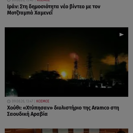
Ιράν: Στη δημοσιότητα νέο βίντεο με τον
Μοτζταμπά Χαμενεΐ
09.08.26, 13:47
ΚΟΣΜΟΣ
Χούθι: «Χτύπησαν» διυλιστήριο της Aramco στη
Σαουδική Αραβία