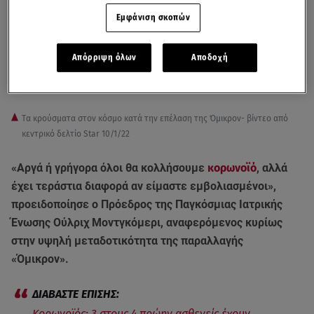
Εμφάνιση σκοπών
Απόρριψη όλων
Αποδοχή
Tα κρούσματα στον κόσμο κατά την επέλαση της Όμικρον- βίντεο από
κεντρικό δελτίο Star 10/1/22
«Αργά ή γρήγορα όλοι θα κολλήσουμε
κορωνοϊό
, αλλά
έχει τεράστια διαφορά αν είμαστε εμβολιασμένοι»,
προειδοποίησε ο Πρόεδρος της Παγκόσμιας Ιατρικής
Ένωσης Ούλριχ Μοντγκόμερι, αναφερόμενος κυρίως
στην υψηλή μεταδοτικότητα της παραλλαγής
«Όμικρον».
Κορωνοϊός: 3 στους 4 πρώην ασθενείς έχουν