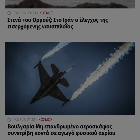
08.08.26, 23:00
ΚΟΣΜΟΣ
Στενά του Ορμούζ: Στο Ιράν ο έλεγχος της
εισερχόμενης ναυσιπλοΐας
08.08.26, 21:38
ΚΟΣΜΟΣ
Βουλγαρία:Μη επανδρωμένο αεροσκάφος
συνετρίβη κοντά σε αγωγό φυσικού αερίου