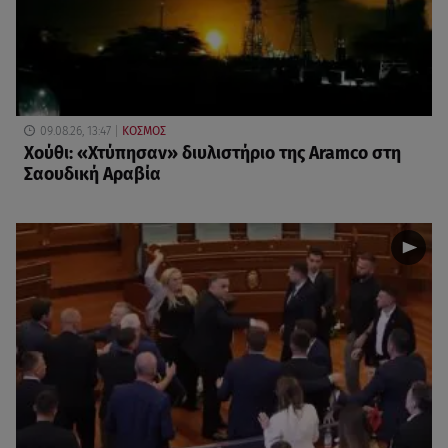
09.08.26, 13:47
ΚΟΣΜΟΣ
Χούθι: «Χτύπησαν» διυλιστήριο της Aramco στη
Σαουδική Αραβία