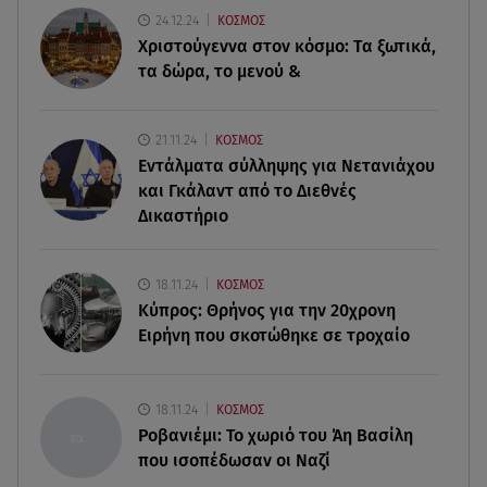
09.08.26 , 12:28
24.12.24
ΚΟΣΜΟΣ
Πάρος: Χωρίς ναυαγοσώστη η πισίνα του beach
Χριστούγεννα στον κόσμο: Tα ξωτικά,
bar όπου πνίγηκε ο 4χρονος
τα δώρα, το μενού &
09.08.26 , 12:20
Hyundai και Healthy Seas: Καθάρισαν 36 τόνους
21.11.24
ΚΟΣΜΟΣ
θαλάσσια απορρίμματα
Εντάλματα σύλληψης για Νετανιάχου
και Γκάλαντ από το Διεθνές
09.08.26 , 12:13
Δικαστήριο
Οι ερωτικές προβλέψεις για την εβδομάδα
10/08/2026 - 16/08/2026
18.11.24
ΚΟΣΜΟΣ
09.08.26 , 12:00
Κύπρος: Θρήνος για την 20χρονη
Πώς να αποσυνδεθείς (ρεαλιστικά) από το άγχος
Ειρήνη που σκοτώθηκε σε τροχαίο
στις διακοπές
09.08.26 , 11:55
18.11.24
ΚΟΣΜΟΣ
Διακοπές στην Κρήτη κάνει ο πρωθυπουργός
Ροβανιέμι: Το χωριό του Άη Βασίλη
που ισοπέδωσαν οι Ναζί