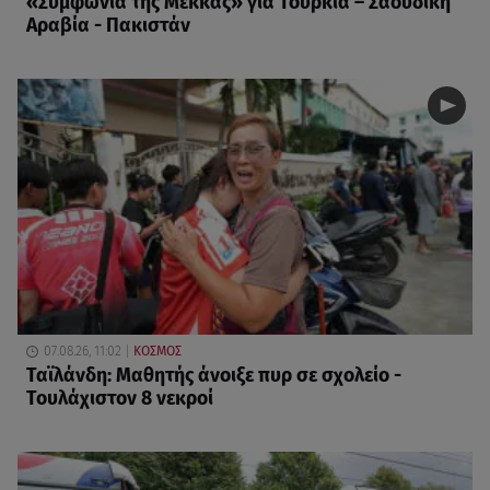
«Συμφωνία της Μέκκας» για Τουρκία – Σαουδική
Αραβία - Πακιστάν
07.08.26, 11:02
ΚΟΣΜΟΣ
Ταϊλάνδη: Μαθητής άνοιξε πυρ σε σχολείο -
Τουλάχιστον 8 νεκροί