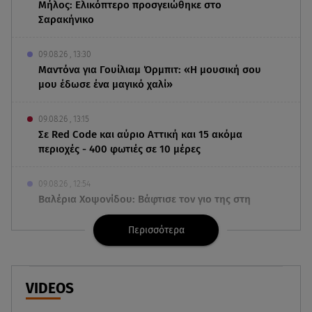
Μήλος: Ελικόπτερο προσγειώθηκε στο
Σαρακήνικο
09.08.26 , 13:30
Μαντόνα για Γουίλιαμ Όρμπιτ: «Η μουσική σου
μου έδωσε ένα μαγικό χαλί»
09.08.26 , 13:15
Σε Red Code και αύριο Αττική και 15 ακόμα
περιοχές - 400 φωτιές σε 10 μέρες
09.08.26 , 12:54
Βαλέρια Χοψονίδου: Βάφτισε τον γιο της στη
Βουλιαγμένη - Το όνομα που πήρε
Περισσότερα
09.08.26 , 12:44
Ερυθρός Σταυρός: Άγρια επίθεση σε νοσηλεύτρια
στα Επείγοντα
VIDEOS