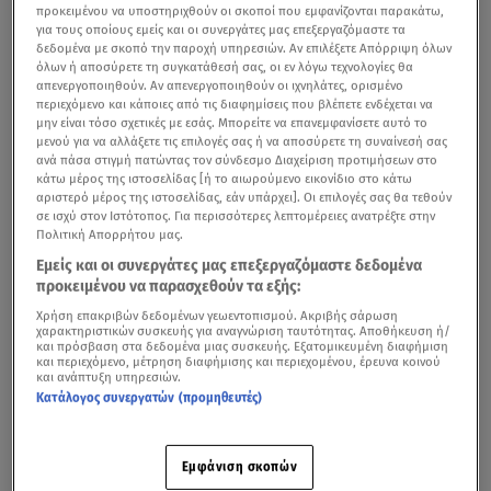
προκειμένου να υποστηριχθούν οι σκοποί που εμφανίζονται παρακάτω,
για τους οποίους εμείς και οι συνεργάτες μας επεξεργαζόμαστε τα
δεδομένα με σκοπό την παροχή υπηρεσιών. Αν επιλέξετε Απόρριψη όλων
όλων ή αποσύρετε τη συγκατάθεσή σας, οι εν λόγω τεχνολογίες θα
απενεργοποιηθούν. Αν απενεργοποιηθούν οι ιχνηλάτες, ορισμένο
περιεχόμενο και κάποιες από τις διαφημίσεις που βλέπετε ενδέχεται να
μην είναι τόσο σχετικές με εσάς. Μπορείτε να επανεμφανίσετε αυτό το
μενού για να αλλάξετε τις επιλογές σας ή να αποσύρετε τη συναίνεσή σας
ανά πάσα στιγμή πατώντας τον σύνδεσμο Διαχείριση προτιμήσεων στο
κάτω μέρος της ιστοσελίδας [ή το αιωρούμενο εικονίδιο στο κάτω
αριστερό μέρος της ιστοσελίδας, εάν υπάρχει]. Οι επιλογές σας θα τεθούν
σε ισχύ στον Ιστότοπος. Για περισσότερες λεπτομέρειες ανατρέξτε στην
Πολιτική Απορρήτου μας.
Εμείς και οι συνεργάτες μας επεξεργαζόμαστε δεδομένα
προκειμένου να παρασχεθούν τα εξής:
Χρήση επακριβών δεδομένων γεωεντοπισμού. Ακριβής σάρωση
χαρακτηριστικών συσκευής για αναγνώριση ταυτότητας. Αποθήκευση ή/
και πρόσβαση στα δεδομένα μιας συσκευής. Εξατομικευμένη διαφήμιση
και περιεχόμενο, μέτρηση διαφήμισης και περιεχομένου, έρευνα κοινού
και ανάπτυξη υπηρεσιών.
Κατάλογος συνεργατών (προμηθευτές)
Εμφάνιση σκοπών