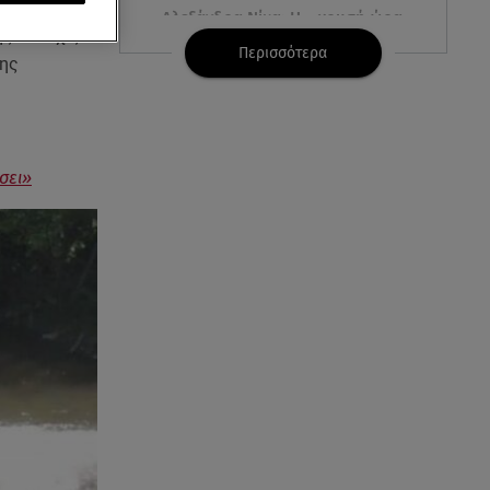
νία
της
Αλεξάνδρα Νίκα: Η... χρυσή ώρα
ς συνεχίζει
στο σκάφος με την καλύτερη
Περισσότερα
παρέα!
της
05.08.26 , 22:27
Πόρτο Ράφτη: Bίντεο
Ντοκουμέντο Από Το
σει»
Θανατηφόρο Τροχαίο
05.08.26 , 22:19
Σαμοθράκη: «Μαμά νόμιζες ότι
δε θα σε ξαναδώ;» -Τα πρώτα
λόγια του 22χρονου
05.08.26 , 21:48
Starte - Γιώργος Δουατζής: «Με
θέλγει ιδιαιτέρως κάθε μορφή
τέχνης»