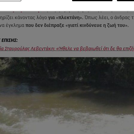
ρονος Σκοπιανός ενοικιαστής ομολόγησε τη στυγερή δολοφο
ρούλας Λεβεντάκη
στην Κρήτη,
η σύζυγός του,
με δηλώσεις τη
ηρίζει κάνοντας λόγο
για «πλεκτάνη».
Όπως λέει, ο άνδρας 
να έγκλημα
που δεν διέπραξε «γιατί κινδύνευε η ζωή του».
α Σταυρούλας Λεβεντάκη: «Ήθελε να βεβαιωθεί ότι δε θα επιζή