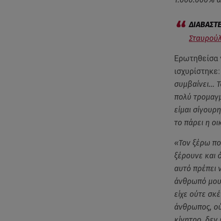
Σταυρούλ
Ερωτηθείσα γ
ισχυρίστηκε
συμβαίνει… Το
πολύ τρομαγμέ
είμαι σίγουρη
το πάρει η οι
«Τον ξέρω ποι
ξέρουνε και ό
αυτό πρέπει ν
άνθρωπό μου 
είχε ούτε σκέ
άνθρωπος, ούτ
κίνητρο, δεν