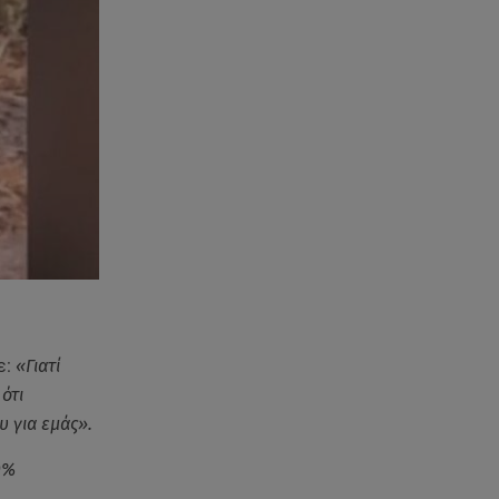
ε:
«Γιατί
ότι
υ για εμάς».
0%