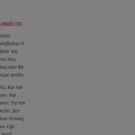
 σορός της
τερα,
αλαβαίνω τι
άλια. Και
άνω του,
πάνω σου θα
ρουμε αυτό».
ες. Και τον
γκι. Και
νεί. Για τον
εύει. Δεν
ίναι τέτοιος
εν είχε
ν αυτά…