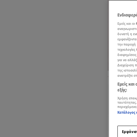
Ενδιαφερό
Εμείς και οι
αναγνωριστι
δυνατή η ε
εμφανίζοντα
την παροχή 
τεχνολογίες
διαφημίσεις
για να αλλά
Διαχείριση 
της ιστοσελί
«Δεν είναι δολ
ανατρέξτε σ
έγκλημα στα Χ
Εμείς και
εξής:
Χρήση επακ
ταυτότητας.
περιεχόμενο
Κατάλογος 
Ακούστ
Εμφάνισ