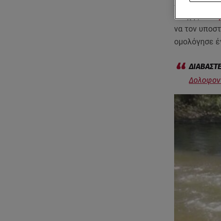
Αν και
ο 43χ
άτυχης
Σταυ
να τον υποστ
ομολόγησε έ
Δολοφονί