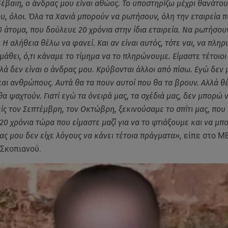
βέβαιη, ο άνδρας μου είναι αθώος. Το υποστηρίζω μέχρι θανάτου
ου, όλοι. Όλα τα Χανιά μπορούν να ρωτήσουν, όλη την εταιρεία 
 άτομα, που δούλευε 20 χρόνια στην ίδια εταιρεία. Να ρωτήσουν
Η αλήθεια θέλω να φανεί. Και αν είναι αυτός, τότε ναι, να πληρώ
μάθει, ό,τι κάναμε το τίμημα να το πληρώνουμε. Είμαστε τέτοιοι
λά δεν είναι ο άνδρας μου. Κρύβονται άλλοι από πίσω. Εγώ δεν
αι ανθρώπους. Αυτά θα τα πουν αυτοί που θα τα βρουν. Αλλά θ
θα ψαχτούν. Γιατί εγώ τα όνειρά μας, τα σχέδιά μας, δεν μπορώ
είς τον Σεπτέμβρη, τον Οκτώβρη, ξεκινούσαμε το σπίτι μας, που
20 χρόνια τώρα που είμαστε μαζί για να το φτιάξουμε και να μπ
ας μου δεν είχε λόγους να κάνει τέτοια πράγματα»,
είπε στο M
 Σκοπιανού.