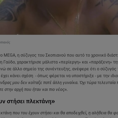
οπιανός
ο MEGA, η σύζυγος του Σκοπιανού που αυτό το χρονικό διάσ
η Γαύδο, χαρακτήρισε μάλιστα «περίεργη» και «παράξενη» τη
νώ σε άλλο σημείο της συνέντευξης, ανέφερε ότι ο σύζυγός 
έχει κάνει σχέση - όπως φέρεται να υποστήριξε - με την ιδι
νδρας μου δεν κοίταξε ποτέ άλλη γυναίκα. Όχι τώρα τελευταία 
τε στην αρχή που ήταν και πιο νέος».
υν στήσει πλεκτάνη»
εκτάνη που του έχουν στήσει και θα αποδειχθεί, η αλήθεια θα φα