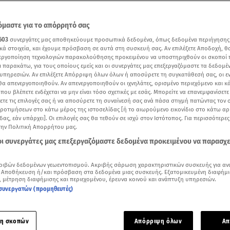
μαστε για το απόρρητό σας
603
συνεργάτες μας αποθηκεύουμε προσωπικά δεδομένα, όπως δεδομένα περιήγησης
κά στοιχεία, και έχουμε πρόσβαση σε αυτά στη συσκευή σας. Αν επιλέξετε Αποδοχή, θ
νεργοποίηση τεχνολογιών παρακολούθησης προκειμένου να υποστηριχθούν οι σκοποί
ι παρακάτω, για τους οποίους εμείς και οι συνεργάτες μας επεξεργαζόμαστε τα δεδομέ
υπηρεσιών. Αν επιλέξετε Απόρριψη όλων όλων ή αποσύρετε τη συγκατάθεσή σας, οι ε
 θα απενεργοποιηθούν. Αν απενεργοποιηθούν οι ιχνηλάτες, ορισμένο περιεχόμενο και κά
 που βλέπετε ενδέχεται να μην είναι τόσο σχετικές με εσάς. Μπορείτε να επανεμφανίσετ
ξετε τις επιλογές σας ή να αποσύρετε τη συναίνεσή σας ανά πάσα στιγμή πατώντας τον
προτιμήσεων στο κάτω μέρος της ιστοσελίδας [ή το αιωρούμενο εικονίδιο στο κάτω α
δας, εάν υπάρχει]. Οι επιλογές σας θα τεθούν σε ισχύ στον Ιστότοπος. Για περισσότερε
οφόνος ο άντρας μου - Τον έχουν μπλέξει» - Τι λέει η σύζυγος του 43χρονου που 
την Πολιτική Απορρήτου μας.
ανιά / ΜΕGA
 οι συνεργάτες μας επεξεργαζόμαστε δεδομένα προκειμένου να παρασχ
Δείτε περισσότερα άρθρα μας στα αποτελέσματα αναζήτησης
ριβών δεδομένων γεωεντοπισμού. Ακριβής σάρωση χαρακτηριστικών συσκευής για αν
 Αποθήκευση ή/και πρόσβαση στα δεδομένα μιας συσκευής. Εξατομικευμένη διαφήμι
Add star.gr on Google
, μέτρηση διαφήμισης και περιεχομένου, έρευνα κοινού και ανάπτυξη υπηρεσιών.
συνεργατών (προμηθευτές)
ε το άρθρο
5:25
λεπτά
η σκοπών
Απόρριψη όλων
Απ