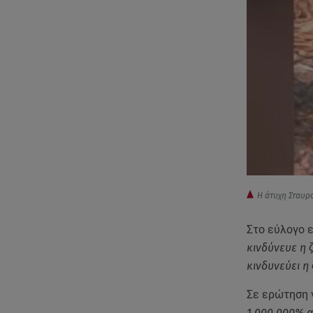
Η άτυχη Σταυρ
Στο εύλογο 
κινδύνευε η ζ
κινδυνεύει η 
Σε ερώτηση 
1.000.000% α