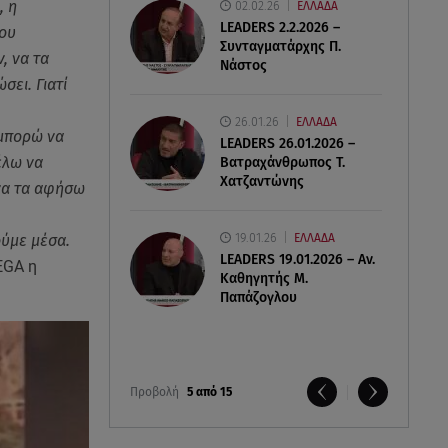
, η
02.02.26
ΕΛΛΑΔΑ
LEADERS 2.2.2026 –
που
Συνταγματάρχης Π.
, να τα
Νάστος
σει. Γιατί
26.01.26
ΕΛΛΑΔΑ
 μπορώ να
LEADERS 26.01.2026 –
έλω να
Βατραχάνθρωπος Τ.
Χατζαντώνης
 να τα αφήσω
19.01.26
ΕΛΛΑΔΑ
ούμε μέσα.
LEADERS 19.01.2026 – Αν.
EGA η
Καθηγητής Μ.
Παπάζογλου
Προβολή
5 από 15