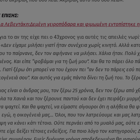
α Λεβεντάκη:Δεμένη χειροπόδαρα και φιμωμένη εντοπίστηκε η
ια το αν της είχε πει ο 43χρονος για αυτές τις απειλές νωρί
:
«Δεν είχαμε μιλήσει γιατί ήταν συνέχεια χωρίς κινητό. Αλλά κατ
υ το παίρνανε, δεν τον αφήνανε να μιλήσει. Χάλια ήταν. Πολύ χ
νος. Και είπε “φοβάμαι για τη ζωή μου”. Και θα το πάρει όλο π
. Γιατί ξέρω ότι μπορεί να του έχουν πει “αν δεν το πάρεις εσύ 
κογένειά σου”. Και αυτός για εμάς πάντα δίνει τη ζωή του. Το ξέ
ος είναι ο άνδρας μου, τον ξέρω 25 χρόνια, δεν τον ξέρω από χθ
λα τα Χανιά και τον ξέρουνε παντού και δεν έχει πειράξει μυρμή
α ψαχτεί. Και θα ψαχτεί, να είμαστε σίγουροι ότι η αλήθεια θα φα
εγώ, η οικογένειά μας… Όλοι, που τον λατρεύουμε και μας λατρ
ψη να κάνει κάτι τέτοιο. Ούτε περνάει από το μυαλό μας, ούτε ε
ε είχε δείξει τέτοιες ενδείξεις. Για ποιο λόγο τον κατηγορούν; Δ
 είχε συμφέρον. Εμείς δυόμιση χρόνια αποδεδειγμένα θα φανού