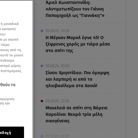
Άριελ Κωνσταντινίδη:
«Αντιμετωπίζουν τον Γιάννη
Παπαμιχαήλ ως "Γιαννάκη"»
 ή μοναδικά
α καταστεί
05.08.26 , 23:20
 που
Η Μέγκαν Μαρκλ έγινε 45! Ο
να με σκοπό
ξέφρενος χορός με τιάρα μέσα
ν λόγω
ποιες από τις
στο σπίτι της
ε αυτό το μενού
 σύνδεσμο
ριστερό μέρος
05.08.26 , 23:00
ς λεπτομέρειες
Σίσσυ Χρηστίδου: Πιο όμορφη
ομολόγησε το
και λαμπερή κι από το
εθούν τα
ηλιοβασίλεμα στα Χανιά!
αγνώριση
05.08.26 , 22:36
ση και
Μακελειό σε σπίτι στη Βόρεια
Καρολίνα: Νεκρά τρία μέλη
οικογένειας
οδοχή
05.08.26 , 22:35