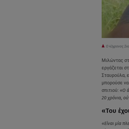
Ο 43χρονος Σκ
Μιλώντας στ
εργάζεται στ
Σταυρούλα, ε
μπορούσε να 
σπιτιού:
«Ο ά
20 χρόνια, ού
«Του έχο
«Είναι μία πλ