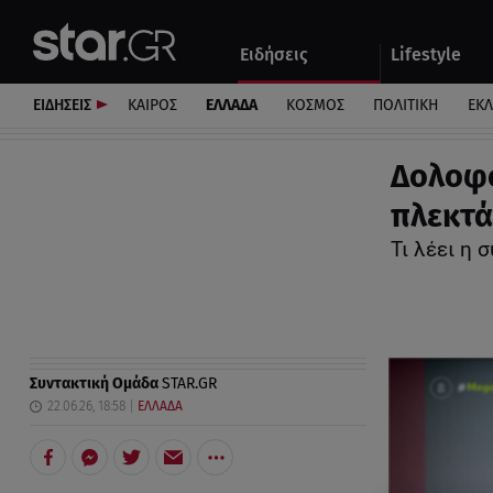
Αθλητικά
Quiz
Ειδήσεις
Lifestyle
Αυτοκίνητο
ΕΙΔΗΣΕΙΣ
ΚΑΙΡΟΣ
ΕΛΛΑΔΑ
ΚΟΣΜΟΣ
ΠΟΛΙΤΙΚΗ
ΕΚ
Δολοφο
πλεκτά
Τι λέει η
Συντακτική Ομάδα
STAR.GR
22.06.26, 18:58
ΕΛΛΑΔΑ