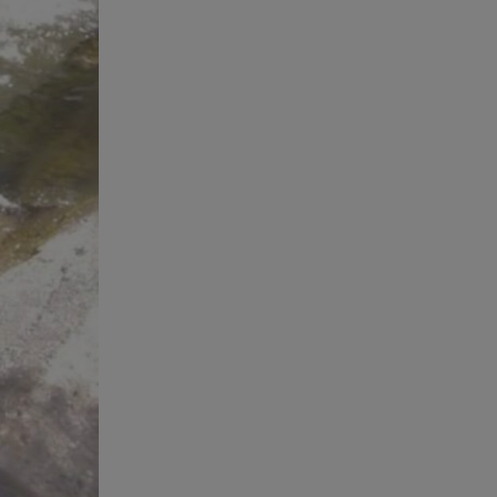
05.08.26 , 21:41
«Στην κόψη του ξυραφιού» οι
συνομιλίες ΗΠΑ – Ιράν
05.08.26 , 21:22
Ευρυδίκη Βαλαβάνη για
Γρηγόρη Μόργκαν:
«Oνειρευόμουν έναν άντρα σαν
εσένα»
05.08.26 , 20:51
Με γαλλικό... κλειδί η ηλεκτρική
διασύνδεση Ελλάδας – Κύπρου
(GSI)
05.08.26 , 20:42
Δέσποινα Μοιραράκη: Οι
ξέγνοιαστες στιγμές της
παρουσιάστριας στη Μύκονο