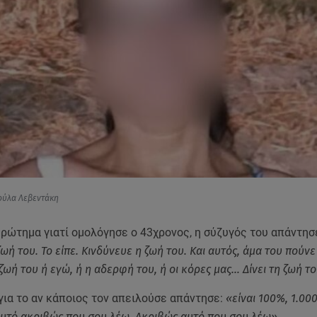
ούλα Λεβεντάκη
ερώτημα γιατί ομολόγησε ο 43χρονος, η σύζυγός του απάντησ
ωή του. Το είπε. Κινδύνευε η ζωή του. Και αυτός, άμα του πούνε 
ζωή του ή εγώ, ή η αδερφή του, ή οι κόρες μας… Δίνει τη ζωή το
για το αν κάποιος τον απειλούσε απάντησε:
«είναι 100%, 1.00
υτό ακριβώς που σου λέω. Ακριβώς αυτό που σου λέω».