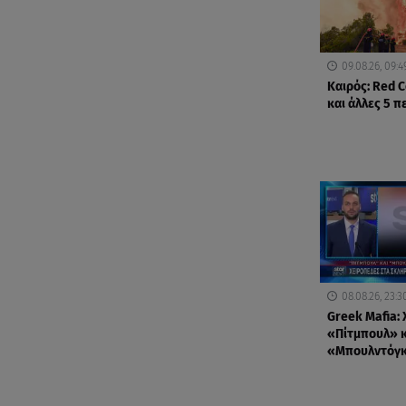
09.08.26, 09:4
Καιρός: Red C
και άλλες 5 π
08.08.26, 23:3
Greek Mafia: 
«Πίτμπουλ» κ
«Μπουλντόγ