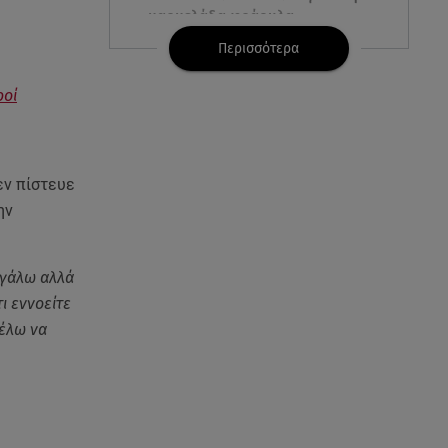
μαρμελάδα φράουλα
Περισσότερα
09.08.26 , 10:13
Κορυφώνεται η έξοδος του
ροί
Αυγούστου - «Καρφίτσα δεν
πέφτει» στα λιμάνια
09.08.26 , 10:10
εν πίστευε
Ιωάννα Τούνη: «Έβγαλα όλο το
ην
βράδυ στο νοσοκομείο» - Τι
συνέβη;
βγάλω αλλά
09.08.26 , 10:00
ι εννοείτε
Σαλάτα ζυμαρικών: 20 ιδέες για
θέλω να
εύκολες και νόστιμες
καλοκαιρινές συνταγές
09.08.26 , 09:49
Καιρός: Red Code σε Αττική και