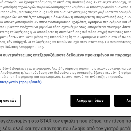
κά στοιχεία, και έχουμε πρόσβαση σε αυτά στη συσκευή σας. Αν επιλέξετε Αποδοχή, θ
νεργοποίηση τεχνολογιών παρακολούθησης προκειμένου να υποστηριχθούν οι σκοποί
ι παρακάτω, για τους οποίους εμείς και οι συνεργάτες μας επεξεργαζόμαστε τα δεδομέ
υπηρεσιών. Αν επιλέξετε Απόρριψη όλων όλων ή αποσύρετε τη συγκατάθεσή σας, οι ε
 θα απενεργοποιηθούν. Αν απενεργοποιηθούν οι ιχνηλάτες, ορισμένο περιεχόμενο και κά
 που βλέπετε ενδέχεται να μην είναι τόσο σχετικές με εσάς. Μπορείτε να επανεμφανίσετ
ξετε τις επιλογές σας ή να αποσύρετε τη συναίνεσή σας ανά πάσα στιγμή πατώντας τον
προτιμήσεων στο κάτω μέρος της ιστοσελίδας [ή το αιωρούμενο εικονίδιο στο κάτω α
δας, εάν υπάρχει]. Οι επιλογές σας θα τεθούν σε ισχύ στον Ιστότοπος. Για περισσότερε
την Πολιτική Απορρήτου μας.
 οι συνεργάτες μας επεξεργαζόμαστε δεδομένα προκειμένου να παρασχ
ριβών δεδομένων γεωεντοπισμού. Ακριβής σάρωση χαρακτηριστικών συσκευής για αν
 Αποθήκευση ή/και πρόσβαση στα δεδομένα μιας συσκευής. Εξατομικευμένη διαφήμι
Δείτε περισσότερα άρθρα μας στα αποτελέσματα αναζήτησης
, μέτρηση διαφήμισης και περιεχομένου, έρευνα κοινού και ανάπτυξη υπηρεσιών.
συνεργατών (προμηθευτές)
Add star.gr on Google
η σκοπών
Απόρριψη όλων
Απ
ί η
καταγγελία γυναίκας από τη
Δράμα
, η οποία
υποστηρίζει ό
ς έπεσε θύμα σεξουαλικής παρενόχλησης από πνευμονολόγο
υγκλονισμένη στο STAR τον εφιάλτη που έζησε, την πίεση πο
λέει αλλά και την απάντηση που έλαβε από τον γιατρό μετά