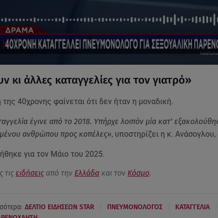
ν κι άλλες καταγγελίες για τον γιατρό»
της 40χρονης φαίνεται ότι δεν ήταν η μοναδική.
αγγελία έγινε από το 2018. Υπήρχε λοιπόν μία κατ’ εξακολούθ
ιμένου ανθρώπου προς κοπέλες»
, υποστηρίζει η κ. Ανάσογλου,
ήθηκε για τον Μάιο του 2025.
ς τις
ειδήσεις
από την
Ελλάδα
και τον
Κόσμο
.
|
|
|
σότερα:
ΔΕΛΤΙΟ ΕΙΔΗΣΕΩΝ STAR
ΠΝΕΥΜΟΝΟΛΟΓΟΣ
ΚΑΤΑΓΓΕΛΙΑ
ΑΡΕΝΟΧΛΗΣΗ