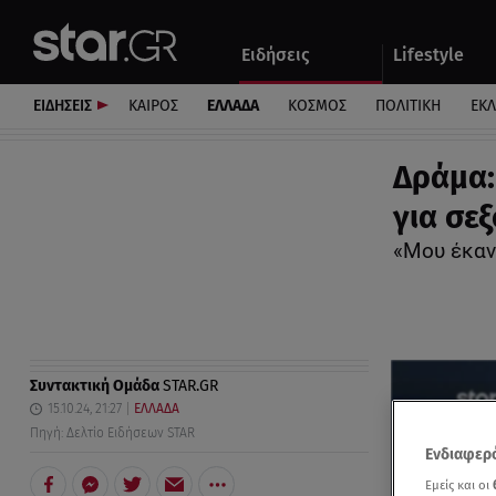
Αθλητικά
Quiz
Ειδήσεις
Lifestyle
Αυτοκίνητο
ΕΙΔΗΣΕΙΣ
ΚΑΙΡΟΣ
ΕΛΛΑΔΑ
ΚΟΣΜΟΣ
ΠΟΛΙΤΙΚΗ
ΕΚ
Δράμα:
για σε
«Μου έκαν
Συντακτική Ομάδα
STAR.GR
15.10.24, 21:27
ΕΛΛΑΔΑ
Πηγή: Δελτίο Ειδήσεων STAR
Ενδιαφερό
Εμείς και οι