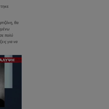
άλλες 5 περιοχές
ύτηκε
09.08.26 , 09:15
Opel Astra: Ο «αστραφτερός»
ρτιζόνη, θα
απόγονος του Rekord C
ριμένω
σε πολύ
09.08.26 , 09:03
Γουίτνεϊ Χιούστον: Οι
εις για να
καταχρήσεις ο γάμος και η
κρυφή σχέση με τη βοηθό της
09.08.26 , 08:44
Σοβαρό τροχαίο στο Λαγονήσι:
Τραυματίες δύο αστυνομικοί
της ΔΙΑΣ
09.08.26 , 03:00
Εορτολόγιο: Ποιοι γιορτάζουν
στις 9 Αυγούστου