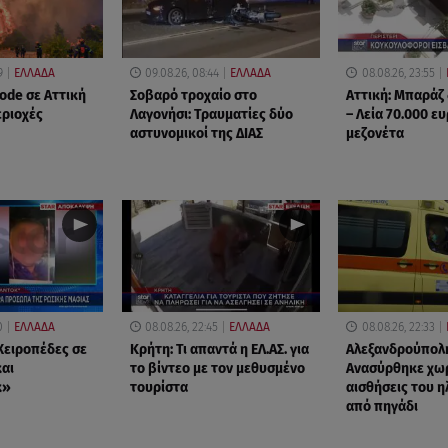
9
ΕΛΛΑΔΑ
09.08.26, 08:44
ΕΛΛΑΔΑ
08.08.26, 23:55
ode σε Αττική
Σοβαρό τροχαίο στο
Αττική: Μπαράζ
εριοχές
Λαγονήσι: Τραυματίες δύο
– Λεία 70.000 ε
αστυνομικοί της ΔΙΑΣ
μεζονέτα
0
ΕΛΛΑΔΑ
08.08.26, 22:45
ΕΛΛΑΔΑ
08.08.26, 22:33
Χειροπέδες σε
Κρήτη: Τι απαντά η ΕΛ.ΑΣ. για
Αλεξανδρούπολ
αι
το βίντεο με τον μεθυσμένο
Ανασύρθηκε χωρ
κ»
τουρίστα
αισθήσεις του 
από πηγάδι