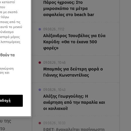
Πάρος 4χρονος: Στο
α καταστεί
 που
μικροσκόπιο τα μέτρα
να με σκοπό
ασφαλείας στο beach bar
ν λόγω
ποιες από τις
ε αυτό το μενού
09.08.26 , 11:12
 σύνδεσμο
Αλέξανδρος Τσουβέλας για Εύα
ριστερό μέρος
Καρύδη: «Θα το έκανα 500
ς λεπτομέρειες
φορές»
εθούν τα
09.08.26 , 10:46
αγνώριση
Μπαμπάς για δεύτερη φορά ο
ση και
Γιάννης Κωνσταντέλιας
09.08.26 , 10:43
Αλέξης Γεωργούλης: Η
οδοχή
ανάρτηση από την παραλία και
τι την ώρα
οι κοιλιακοί!
. Η γυναίκα
υ της
09.08.26 , 10:33
 το
ΕΦΕΤ: Ανακαλείται πασίγνωστη