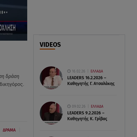
08.08.26 , 23:55
Αττική: Μπαράζ διαρρήξεων –
Λεία 70.000 ευρώ από μεζονέτα
08.08.26 , 23:30
Greek Mafia: Χειροπέδες σε
VIDEOS
«Πίτμπουλ» και «Μπουλντόγκ»
16.02.26
ΕΛΛΑΔΑ
ηση δράση
LEADERS 16.2.2026 –
Καθηγητής Γ. Ατσαλάκης
 δικηγόρος.
09.02.26
ΕΛΛΑΔΑ
LEADERS 9.2.2026 –
Καθηγητής Κ. Γρίβας
|
ΔΡΑΜΑ