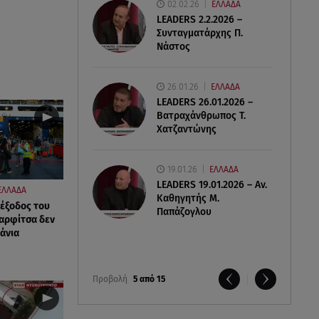
02.02.26
ΕΛΛΑΔΑ
LEADERS 2.2.2026 –
Συνταγματάρχης Π.
Νάστος
26.01.26
ΕΛΛΑΔΑ
LEADERS 26.01.2026 –
Βατραχάνθρωπος Τ.
Χατζαντώνης
19.01.26
ΕΛΛΑΔΑ
LEADERS 19.01.2026 – Αν.
ΕΛΛΑΔΑ
Καθηγητής Μ.
έξοδος του
Παπάζογλου
αρφίτσα δεν
άνια
Προβολή
5 από 15