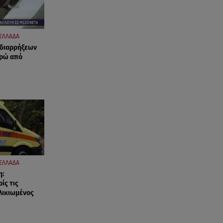
ΕΛΛΑΔΑ
 διαρρήξεων
υρώ από
ΕΛΛΑΔΑ
η:
ίς τις
ηλικιωμένος