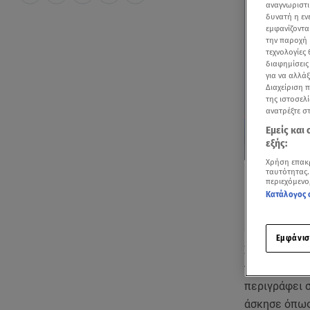
αναγνωριστι
δυνατή η ε
εμφανίζοντα
την παροχή 
τεχνολογίες
διαφημίσεις
για να αλλά
Διαχείριση 
της ιστοσελί
ανατρέξτε σ
Εμείς και
εξής:
Χρήση επακ
ταυτότητας.
περιεχόμενο
Κατάλογος 
Εμφάνισ
Σοκ προκαλε
της εξέταση
περιγράφει σ
άσκησε όπως 