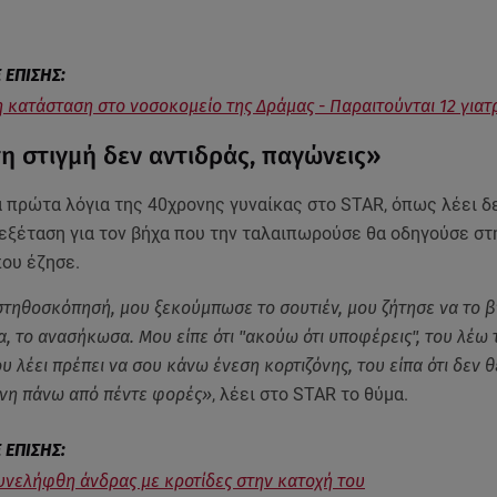
η κατάσταση στο νοσοκομείο της Δράμας - Παραιτούνται 12 γιατ
τη στιγμή δεν αντιδράς, παγώνεις»
α πρώτα λόγια της 40χρονης γυναίκας στο STAR, όπως λέει δ
 εξέταση για τον βήχα που την ταλαιπωρούσε θα οδηγούσε στ
που έζησε.
τηθοσκόπησή, μου ξεκούμπωσε το σουτιέν, μου ζήτησε να το 
α, το ανασήκωσα. Μου είπε ότι "ακούω ότι υποφέρεις", του λέω τ
 λέει πρέπει να σου κάνω ένεση κορτιζόνης, του είπα ότι δεν 
όνη πάνω από πέντε φορές»
, λέει στο STAR το θύμα.
υνελήφθη άνδρας με κροτίδες στην κατοχή του