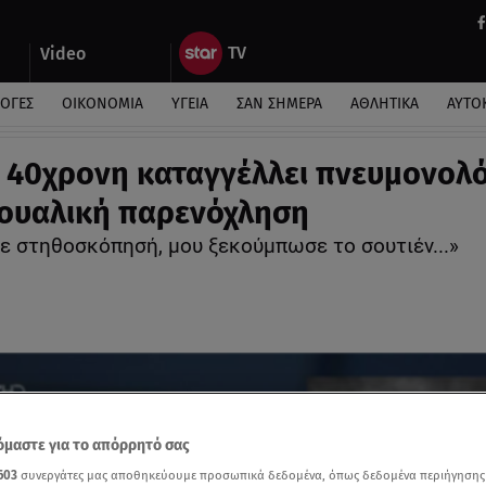
Video
ΛΟΓΕΣ
ΟΙΚΟΝΟΜΙΑ
ΥΓΕΙΑ
ΣΑΝ ΣΗΜΕΡΑ
ΑΘΛΗΤΙΚΑ
ΑΥΤΟ
 40χρονη καταγγέλλει πνευμονολ
ξουαλική παρενόχληση
ε στηθοσκόπησή, μου ξεκούμπωσε το σουτιέν...»
μαστε για το απόρρητό σας
603
συνεργάτες μας αποθηκεύουμε προσωπικά δεδομένα, όπως δεδομένα περιήγησης