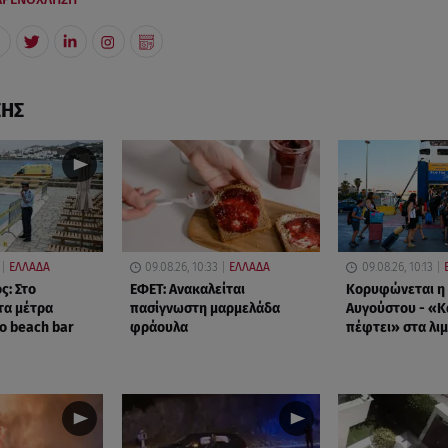
ΣΗΣ
ΕΛΛΑΔΑ
09.08.26, 10:33
ΕΛΛΑΔΑ
09.08.26, 10:13
ς: Στο
ΕΦΕΤ: Ανακαλείται
Κορυφώνεται η 
τα μέτρα
πασίγνωστη μαρμελάδα
Αυγούστου - «Κ
ο beach bar
φράουλα
πέφτει» στα λιμ