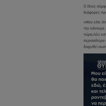
O ίδιος σύμφ
διάφορες προ
«Μου είπε ότι
την κάνουμε 
τώρα.Λέει κα
περισσότερο 
διαχυθεί σωσ