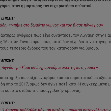
γόρια, όταν η μάρτυρας τον είχε ρωτήσει επ’αυτού.
νάδη: «Μπήκε στο δωμάτιο γυμνός και τον βίασε πάνω μου»
μάρτυρας ανέφερε πως είχε συναντήσει τον Λιγνάδη στην Πά
ς 16 ετών. Τόνισε όμως πως ποτέ δεν είχε δει τον κατηγορο
τους τέσσερις άνδρες που τον κατηγορούν για βιασμό.
 Λιγνάδης: «Είμαι αθώος, αρνούμαι όλες τις κατηγορίες»
υποστήριξε πως είχε αναφέρει κάποια περιστατικά σε αξιωμ
δη από το 2017, όμως δεν έγινε ποτέ κάτι. Η συγκεκριμένη 
ει και στο στάδιο της εισαγγελικής έρευνας.
: Ο Κούγιας υπέβαλλε μήνυση κατά του πρώτου καταγγέλοντα γ