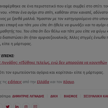
ναφέρθηκε σε ένα περιστατικό που είχε συμβεί στο σπίτι το
ενου.
«Ήταν ένα αγόρι στο σπίτι, καθόταν στον καναπέ, αδύνατο
ος με ξανθά μαλλιά. Ήμασταν με τον κατηγορούμενο στο υπνο
σει επαφή και τότε μου είπε ότι ήθελε να φωνάξει και το αγόρι 
 μαθητής του. Του είπα ότι δεν θέλω και τότε μου είπε να φύγω 
α διαπιστώσει ότι ήταν αμφισεξουαλικός. Άλλες στιγμές ένιωθα 
,
είπε η μάρτυρας.
 Λιγνάδης: «Γδύθηκε τελείως, εγώ δεν μπορούσα να κουνηθώ»
τι τον ερωτεύονται αγόρια και κορίτσια» είπε η μάρτυρας.
ς τις
ειδήσεις
από την
Ελλάδα
και τον
Κόσμο
.
|
|
|
σότερα:
ΔΗΜΗΤΡΗΣ ΛΙΓΝΑΔΗΣ
ΔΙΚΗ
ΒΙΑΣΜΟΣ
ΣΕΞΟΥΑΛΙΚΗ Κ