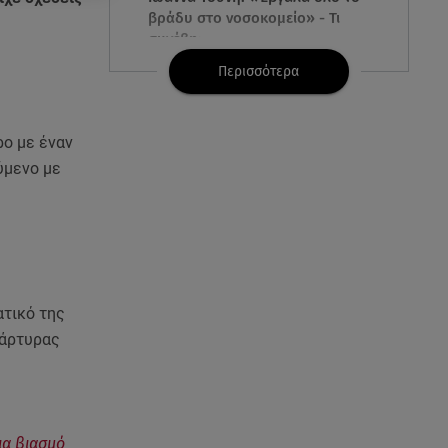
βράδυ στο νοσοκομείο» - Τι
συνέβη;
Περισσότερα
09.08.26 , 10:00
Σαλάτα ζυμαρικών: 20 ιδέες για
εύκολες και νόστιμες
ρο με έναν
καλοκαιρινές συνταγές
ύμενο με
09.08.26 , 09:49
Καιρός: Red Code σε Αττική και
άλλες 5 περιοχές
09.08.26 , 09:19
ατικό της
Πάρος 4χρονος: Στο
μικροσκόπιο τα μέτρα
μάρτυρας
ασφαλείας στο beach bar
09.08.26 , 09:15
Opel Astra: Ο «αστραφτερός»
ια βιασμό