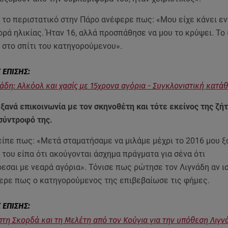
α το περιστατικό στην Πάρο ανέφερε πως: «Μου είχε κάνει ε
ρά ηλικίας. Ήταν 16, αλλά προσπάθησε να μου το κρύψει. Το 
 στο σπίτι του κατηγορούμενου».
νάδη: Αλκόολ και χασίς με 15χρονα αγόρια - Συγκλονιστική κατά
 ξανά επικοινωνία με τον σκηνοθέτη και τότε εκείνος της ζή
 σύντροφό της.
είπε πως: «Μετά σταματήσαμε να μιλάμε μέχρι το 2016 μου 
του είπα ότι ακούγονται άσχημα πράγματα για σένα ότι
σαι με νεαρά αγόρια». Τόνισε πως ρώτησε τον Λιγνάδη αν ι
ερε πως ο κατηγορούμενος της επιβεβαίωσε τις φήμες.
τη Σκορδά και τη Μελέτη από τον Κούγια για την υπόθεση Λιγν