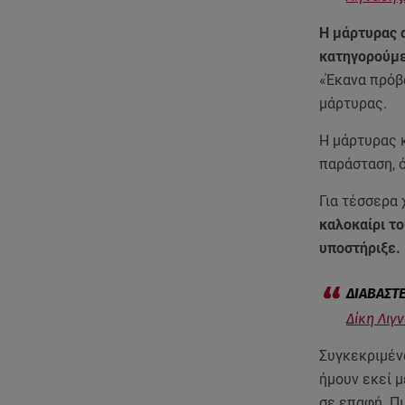
Η μάρτυρας 
κατηγορούμε
«Έκανα πρόβα
μάρτυρας.
Η μάρτυρας 
παράσταση, 
Για τέσσερα 
καλοκαίρι το
υποστήριξε.
Δίκη Λιγ
Συγκεκριμένα
ήμουν εκεί μ
σε επαφή. Πι