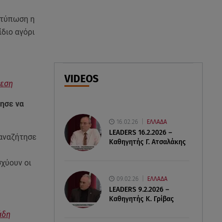
08.08.26 , 23:30
ντύπωση η
Greek Mafia: Χειροπέδες σε
«Πίτμπουλ» και «Μπουλντόγκ»
ίδιο αγόρι
08.08.26 , 23:00
Στενά του Ορμούζ: Στο Ιράν ο
VIDEOS
έλεγχος της εισερχόμενης
θεση
ναυσιπλοΐας
τησε να
16.02.26
ΕΛΛΑΔΑ
LEADERS 16.2.2026 –
ξαναζήτησε
Καθηγητής Γ. Ατσαλάκης
σχύουν οι
09.02.26
ΕΛΛΑΔΑ
LEADERS 9.2.2026 –
Καθηγητής Κ. Γρίβας
άδη