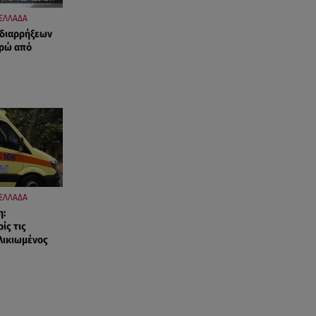
ΕΛΛΑΔΑ
 διαρρήξεων
υρώ από
ΕΛΛΑΔΑ
η:
ίς τις
ηλικιωμένος