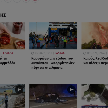
ΣΗΣ
3
ΕΛΛΑΔΑ
09.08.26, 10:13
ΕΛΛΑΔΑ
09.08.26, 09:49
είται
Κορυφώνεται η έξοδος του
Καιρός: Red Cod
μαρμελάδα
Αυγούστου - «Καρφίτσα δεν
και άλλες 5 περ
πέφτει» στα λιμάνια