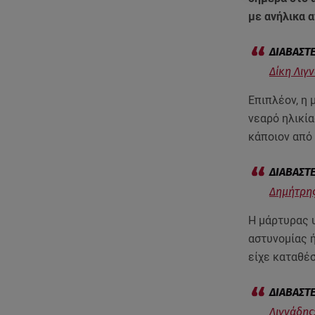
με ανήλικα α
Δίκη Λιγ
Επιπλέον, η 
νεαρό ηλικία
κάποιον από 
Δημήτρης
Η μάρτυρας 
αστυνομίας ή
είχε καταθέσ
Λιγνάδης