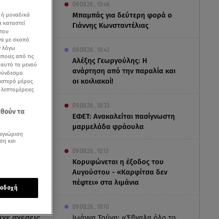
09.08.26 , 10:46
Μπαμπάς για δεύτερη φορά ο
 ή μοναδικά
α καταστεί
Γιάννης Κωνσταντέλιας
 που
να με σκοπό
ν λόγω
09.08.26 , 10:43
ποιες από τις
Αλέξης Γεωργούλης: Η
ε αυτό το μενού
ανάρτηση από την παραλία και
 σύνδεσμο
οι κοιλιακοί!
ριστερό μέρος
ς λεπτομέρειες
09.08.26 , 10:33
εθούν τα
ΕΦΕΤ: Ανακαλείται πασίγνωστη
μαρμελάδα φράουλα
αγνώριση
ση και
09.08.26 , 10:13
Κορυφώνεται η έξοδος του
Αυγούστου - «Καρφίτσα δεν
πέφτει» στα λιμάνια
οδοχή
ατέθεσε
09.08.26 , 10:10
Ιωάννα Τούνη: «Έβγαλα όλο το
ίχε σχέσεις