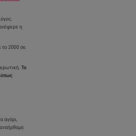
απόγονος του Rekord C
09.08.26 , 09:03
λόγος.
Γουίτνεϊ Χιούστον: Οι
 ανέφερε η
καταχρήσεις ο γάμος και η
κρυφή σχέση με τη βοηθό της
 το 2000 σε
09.08.26 , 08:44
Σοβαρό τροχαίο στο Λαγονήσι:
Τραυματίες δύο αστυνομικοί
 ερωτική.
Το
της ΔΙΑΣ
, όπως
09.08.26 , 03:00
Εορτολόγιο: Ποιοι γιορτάζουν
στις 9 Αυγούστου
08.08.26 , 23:55
α αγόρι,
Αττική: Μπαράζ διαρρήξεων –
Λεία 70.000 ευρώ από μεζονέτα
 ξαναήρθαμε