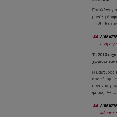
Επιπλέον γι
μεγάλη διαφο
το 2005 ήταν
Δίκη Λιγ
Το 2013 είχε
χωρίσει τον
Η μάρτυρας 
επαφή, όμως 
συναναστρέφε
φήμες. Ανέφ
Μήνυση σ