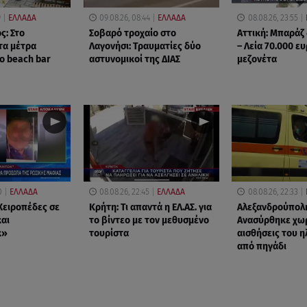
9
ΕΛΛΑΔΑ
09.08.26, 08:44
ΕΛΛΑΔΑ
08.08.26, 23:55
ς: Στο
Σοβαρό τροχαίο στο
Αττική: Μπαράζ
τα μέτρα
Λαγονήσι: Τραυματίες δύο
– Λεία 70.000 ε
ο beach bar
αστυνομικοί της ΔΙΑΣ
μεζονέτα
0
ΕΛΛΑΔΑ
08.08.26, 22:45
ΕΛΛΑΔΑ
08.08.26, 22:33
Χειροπέδες σε
Κρήτη: Τι απαντά η ΕΛ.ΑΣ. για
Αλεξανδρούπολ
αι
το βίντεο με τον μεθυσμένο
Ανασύρθηκε χωρ
κ»
τουρίστα
αισθήσεις του 
από πηγάδι