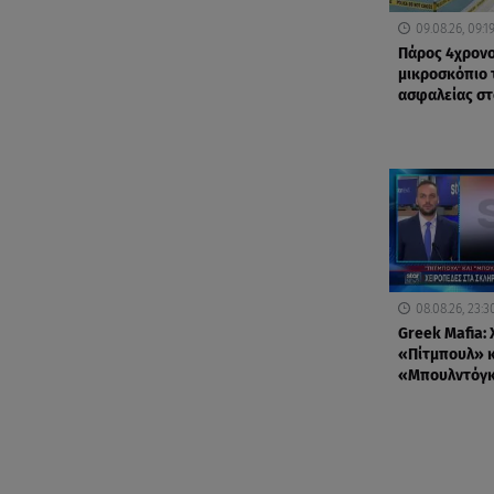
09.08.26, 09:1
Πάρος 4χρονο
μικροσκόπιο 
ασφαλείας στ
08.08.26, 23:3
Greek Mafia: 
«Πίτμπουλ» κ
«Μπουλντόγ