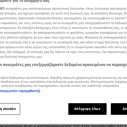
μαστε για το απόρρητό σας
603
συνεργάτες μας αποθηκεύουμε προσωπικά δεδομένα, όπως δεδομένα περιήγησης
κά στοιχεία, και έχουμε πρόσβαση σε αυτά στη συσκευή σας. Αν επιλέξετε Αποδοχή, θ
νεργοποίηση τεχνολογιών παρακολούθησης προκειμένου να υποστηριχθούν οι σκοποί
ι παρακάτω, για τους οποίους εμείς και οι συνεργάτες μας επεξεργαζόμαστε τα δεδομέ
υπηρεσιών. Αν επιλέξετε Απόρριψη όλων όλων ή αποσύρετε τη συγκατάθεσή σας, οι ε
 θα απενεργοποιηθούν. Αν απενεργοποιηθούν οι ιχνηλάτες, ορισμένο περιεχόμενο και κά
 που βλέπετε ενδέχεται να μην είναι τόσο σχετικές με εσάς. Μπορείτε να επανεμφανίσετ
ξετε τις επιλογές σας ή να αποσύρετε τη συναίνεσή σας ανά πάσα στιγμή πατώντας τον
προτιμήσεων στο κάτω μέρος της ιστοσελίδας [ή το αιωρούμενο εικονίδιο στο κάτω α
δας, εάν υπάρχει]. Οι επιλογές σας θα τεθούν σε ισχύ στον Ιστότοπος. Για περισσότερε
την Πολιτική Απορρήτου μας.
 οι συνεργάτες μας επεξεργαζόμαστε δεδομένα προκειμένου να παρασχ
ριβών δεδομένων γεωεντοπισμού. Ακριβής σάρωση χαρακτηριστικών συσκευής για αν
Δείτε περισσότερα άρθρα μας στα αποτελέσματα αναζήτησης
 Αποθήκευση ή/και πρόσβαση στα δεδομένα μιας συσκευής. Εξατομικευμένη διαφήμι
, μέτρηση διαφήμισης και περιεχομένου, έρευνα κοινού και ανάπτυξη υπηρεσιών.
Add star.gr on Google
συνεργατών (προμηθευτές)
δίκη του Δημήτρη Λιγνάδη - Βίντεο από την εκπομπή Αλήθειες με τη Ζήνα
η σκοπών
Απόρριψη όλων
Απ
οποία διατηρούσε ερωτική σχέση με τον
Δημήτρη Λιγνάδη
, κ
κροατήριο πως ο κατηγορούμενος της είχε παραδεχθεί ότι ε