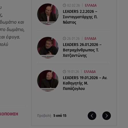
02.02.26
ΕΛΛΑΔΑ
υ
LEADERS 2.2.2026 –
ς,
Συνταγματάρχης Π.
δωμάτιο και
Νάστος
στο δωμάτιο,
και έφυγα.
26.01.26
ΕΛΛΑΔΑ
πολύ
LEADERS 26.01.2026 –
Βατραχάνθρωπος Τ.
Χατζαντώνης
19.01.26
ΕΛΛΑΔΑ
LEADERS 19.01.2026 – Αν.
Καθηγητής Μ.
Παπάζογλου
ΑΚΟΠΟΙΗΣΗ
Προβολή
5 από 15