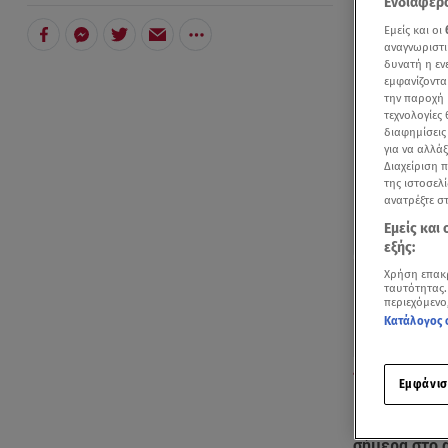
Ενδιαφερό
Εμείς και οι
αναγνωριστι
δυνατή η ε
εμφανίζοντα
την παροχή 
τεχνολογίες
διαφημίσεις
για να αλλά
Διαχείριση 
της ιστοσελί
ανατρέξτε σ
Εμείς και
εξής:
Χρήση επακ
ταυτότητας.
περιεχόμενο
Κατάλογος 
Συνεχίζεται η 
Εμφάνισ
Μάρτυρας η 
σήμερα στο α