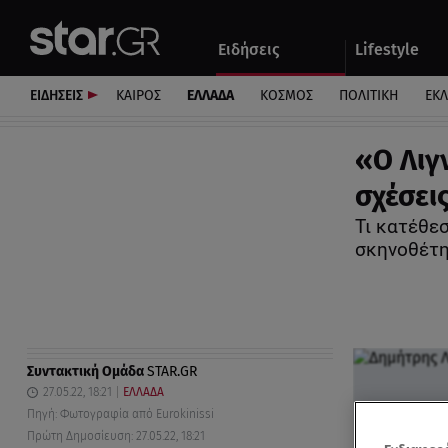
Αθλητικά
Quiz
Ειδήσεις
Lifestyle
Αυτοκίνητο
ΕΙΔΗΣΕΙΣ
ΚΑΙΡΟΣ
ΕΛΛΑΔΑ
ΚΟΣΜΟΣ
ΠΟΛΙΤΙΚΗ
ΕΚ
«Ο Λιγ
σχέσει
Τι κατέθεσ
σκηνοθέτ
Συντακτική Ομάδα
STAR.GR
27.05.22, 18:21
ΕΛΛΑΔΑ
Πηγή: Φωτογραφία από Eurokinissi
Πρώτη Δημοσίευση: 27.05.22, 18:21