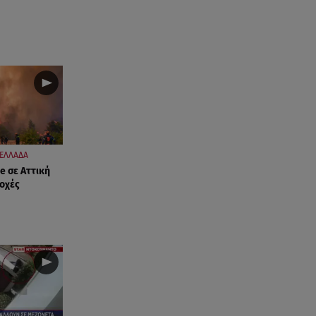
ΕΛΛΑΔΑ
e σε Αττική
ιοχές