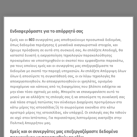
Ενδιαφερόμαστε για το απόρρητό σας
Εμείς και οι
603
συνεργάτες μας αποθηκεύουμε προσωπικά δεδομένα,
όπως δεδομένα περιήγησης ή μοναδικά αναγνωριστικά στοιχεία, και
έχουμε πρόσβαση σε αυτά στη συσκευή σας. Αν επιλέξετε Αποδοχή, θα
καταστεί δυνατή η ενεργοποίηση τεχνολογιών παρακολούθησης
προκειμένου να υποστηριχθούν οι σκοποί που εμφανίζονται παρακάτω,
για τους οποίους εμείς και οι συνεργάτες μας επεξεργαζόμαστε τα
δεδομένα με σκοπό την παροχή υπηρεσιών. Αν επιλέξετε Απόρριψη όλων
όλων ή αποσύρετε τη συγκατάθεσή σας, οι εν λόγω τεχνολογίες θα
απενεργοποιηθούν. Αν απενεργοποιηθούν οι ιχνηλάτες, ορισμένο
περιεχόμενο και κάποιες από τις διαφημίσεις που βλέπετε ενδέχεται να
μην είναι τόσο σχετικές με εσάς. Μπορείτε να επανεμφανίσετε αυτό το
μενού για να αλλάξετε τις επιλογές σας ή να αποσύρετε τη συναίνεσή σας
ανά πάσα στιγμή πατώντας τον σύνδεσμο Διαχείριση προτιμήσεων στο
κάτω μέρος της ιστοσελίδας [ή το αιωρούμενο εικονίδιο στο κάτω
αριστερό μέρος της ιστοσελίδας, εάν υπάρχει]. Οι επιλογές σας θα τεθούν
σε ισχύ στον Ιστότοπος. Για περισσότερες λεπτομέρειες ανατρέξτε στην
Πολιτική Απορρήτου μας.
Εμείς και οι συνεργάτες μας επεξεργαζόμαστε δεδομένα