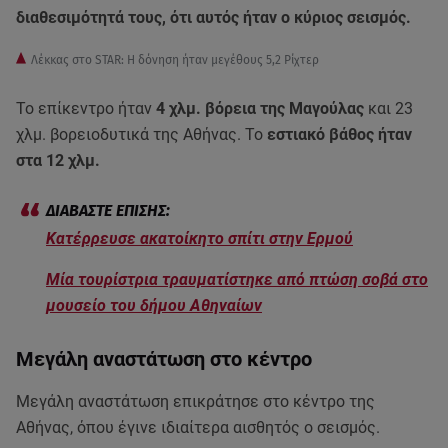
διαθεσιμότητά τους, ότι αυτός ήταν ο κύριος σεισμός.
Λέκκας στο STAR: Η δόνηση ήταν μεγέθους 5,2 Ρίχτερ
Το επίκεντρο ήταν
4 χλμ. βόρεια της Μαγούλας
και 23
χλμ. βορειοδυτικά της Αθήνας. Το
εστιακό βάθος ήταν
στα 12 χλμ.
Κατέρρευσε ακατοίκητο σπίτι στην Ερμού
Μία τουρίστρια τραυματίστηκε από πτώση σοβά στο
μουσείο του δήμου Αθηναίων
Μεγάλη αναστάτωση στο κέντρο
Μεγάλη αναστάτωση επικράτησε στο κέντρο της
Αθήνας, όπου έγινε ιδιαίτερα αισθητός ο σεισμός.