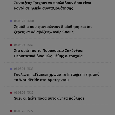
Συντάξεις: Τρέχουν να προλάβουν όσοι είναι
κοντά σε ηλικία συνταξιοδότησης
06.08.26 , 16:00
Σημάδια που φανερώνουν διαίσθηση και ότι
ξέρεις να «διαβάζεις» ανθρώπους
06.08.26 , 15:57
Στα όριά του το Νοσοκομείο Ζακύνθου:
Περιστατικά βιασμών, μέθης & τροχαία
06.08.26 , 15:37
Γουλιώτη: «Γέμισε» χρώμα το Instagram της από
το WorldPride στο Άμστερνταμ
06.08.26 , 15:35
Suzuki: Δείτε πόσα αυτοκίνητα πούλησε
06.08.26 , 15:22