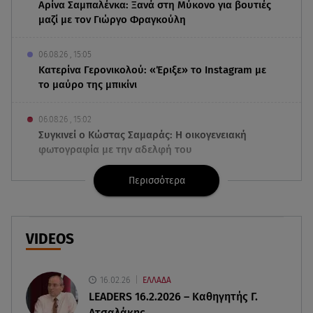
Αρίνα Σαμπαλένκα: Ξανά στη Μύκονο για βουτιές
μαζί με τον Γιώργο Φραγκούλη
06.08.26 , 15:05
Κατερίνα Γερονικολού: «Έριξε» το Instagram με
το μαύρο της μπικίνι
06.08.26 , 15:02
Συγκινεί ο Κώστας Σαμαράς: Η οικογενειακή
φωτογραφία με την αδελφή του
Περισσότερα
06.08.26 , 14:41
Κηδεία Λάκη Χαλκιά: Συντετριμμένη η σύζυγός
του στο τελευταίο «αντίο»
VIDEOS
06.08.26 , 14:34
«Πάμε για νέα θεραπεία»: Η νέα φωτογραφία του
Παράσχου από το νοσοκομείο
16.02.26
ΕΛΛΑΔΑ
LEADERS 16.2.2026 – Καθηγητής Γ.
Ατσαλάκης