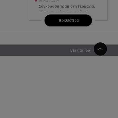
06.08.26 , 22:02
Σύγκρουση τραμ στη Γερμανία:
25 τραυματίες, 7 σε σοβαρή
κατάσταση
Περισσότερα
06.08.26 , 21:59
Νέες τουρκικές προκλήσεις στο
Αιγαίο - Αερομαχία με ελληνικά
F-16
Back to Top
06.08.26 , 21:31
Τροχαίο για τον Mike - Η
ανακοίνωση του ράπερ στα
social media
06.08.26 , 21:22
Ισραήλ - Κύπρος - Κρήτη: Το
μεγαλύτερο υποθαλάσσιο
καλώδιο στον κόσμο