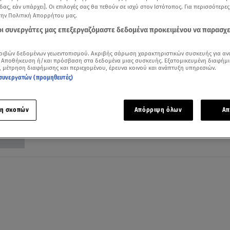
δας, εάν υπάρχει]. Οι επιλογές σας θα τεθούν σε ισχύ στον Ιστότοπος. Για περισσότερε
την Πολιτική Απορρήτου μας.
 οι συνεργάτες μας επεξεργαζόμαστε δεδομένα προκειμένου να παρασχ
ριβών δεδομένων γεωεντοπισμού. Ακριβής σάρωση χαρακτηριστικών συσκευής για αν
24.08.21, 10:39
 Αποθήκευση ή/και πρόσβαση στα δεδομένα μιας συσκευής. Εξατομικευμένη διαφήμι
, μέτρηση διαφήμισης και περιεχομένου, έρευνα κοινού και ανάπτυξη υπηρεσιών.
Τοξότης: Κρατήστε μακριά το άγχος και
συνεργατών (προμηθευτές)
συγκεντρωθείτε στα ουσιώδη
Οι προβλέψεις της Άσης Μπήλιου για τον Τοξότη
η σκοπών
Απόρριψη όλων
Απ