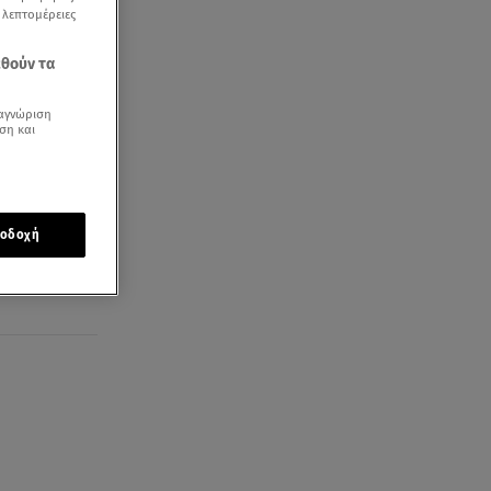
ς λεπτομέρειες
εθούν τα
αγνώριση
ση και
οδοχή