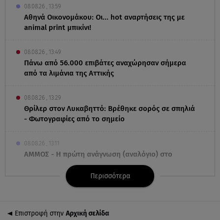
08.08.26 , 13:59
Αθηνά Οικονομάκου: Οι... hot αναρτήσεις της με
animal print μπικίνι!
08.08.26 , 13:49
Πάνω από 56.000 επιβάτες αναχώρησαν σήμερα
από τα λιμάνια της Αττικής
08.08.26 , 13:29
Θρίλερ στον Λυκαβηττό: Βρέθηκε σορός σε σπηλιά
- Φωτογραφίες από το σημείο
08.08.26 , 13:11
ΑΜΜΟΣ - Η πρώτη ανάγνωση (αναλόγιο) στο
θέατρο Άβατον
Περισσότερα
08.08.26 , 13:07
Σέρρες: Απόσπαση προσοχής ή απειρία πίσω από
το φονικό τροχαίο
Επιστροφή στην
Αρχική σελίδα