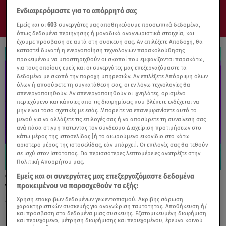
Ενδιαφερόμαστε για το απόρρητό σας
Εμείς και οι
603
συνεργάτες μας αποθηκεύουμε προσωπικά δεδομένα,
όπως δεδομένα περιήγησης ή μοναδικά αναγνωριστικά στοιχεία, και
έχουμε πρόσβαση σε αυτά στη συσκευή σας. Αν επιλέξετε Αποδοχή, θα
καταστεί δυνατή η ενεργοποίηση τεχνολογιών παρακολούθησης
προκειμένου να υποστηριχθούν οι σκοποί που εμφανίζονται παρακάτω,
για τους οποίους εμείς και οι συνεργάτες μας επεξεργαζόμαστε τα
δεδομένα με σκοπό την παροχή υπηρεσιών. Αν επιλέξετε Απόρριψη όλων
όλων ή αποσύρετε τη συγκατάθεσή σας, οι εν λόγω τεχνολογίες θα
απενεργοποιηθούν. Αν απενεργοποιηθούν οι ιχνηλάτες, ορισμένο
περιεχόμενο και κάποιες από τις διαφημίσεις που βλέπετε ενδέχεται να
μην είναι τόσο σχετικές με εσάς. Μπορείτε να επανεμφανίσετε αυτό το
μενού για να αλλάξετε τις επιλογές σας ή να αποσύρετε τη συναίνεσή σας
ανά πάσα στιγμή πατώντας τον σύνδεσμο Διαχείριση προτιμήσεων στο
κάτω μέρος της ιστοσελίδας [ή το αιωρούμενο εικονίδιο στο κάτω
αριστερό μέρος της ιστοσελίδας, εάν υπάρχει]. Οι επιλογές σας θα τεθούν
σε ισχύ στον Ιστότοπος. Για περισσότερες λεπτομέρειες ανατρέξτε στην
Πολιτική Απορρήτου μας.
Εμείς και οι συνεργάτες μας επεξεργαζόμαστε δεδομένα
26.06.24, 13:29
προκειμένου να παρασχεθούν τα εξής:
Τα τηλεοπτικά πρόσωπα που μένουν
«μετέωρα» για την επόμενη σεζόν
Χρήση επακριβών δεδομένων γεωεντοπισμού. Ακριβής σάρωση
χαρακτηριστικών συσκευής για αναγνώριση ταυτότητας. Αποθήκευση ή/
και πρόσβαση στα δεδομένα μιας συσκευής. Εξατομικευμένη διαφήμιση
και περιεχόμενο, μέτρηση διαφήμισης και περιεχομένου, έρευνα κοινού