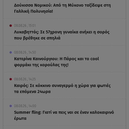
Δούκισσα Νομικού: Από τη Μύκονο ταξίδεψε στη
Γαλλική Πολυνησία!
08.08.26 , 15:01
Λυκαβηττός: Σε 57χρονη γυναίκα ανήκει η σορός
που βρέθηκε σε σπηλιά
08.08.26 , 14:50
Κατερίνα Καινούργιου: Η Πάρος και το cool
φορμάκι της κορούλας της!
08.08.26 , 14:25
Καιρός: Σε κόκκινο συναγερμό η χώρα για φωτιές
τα επόμενα 24ωρα
08.08.26 , 14:00
Summer fling: Γιατί να πεις ναι σε έναν καλοκαιρινό
έρωτα