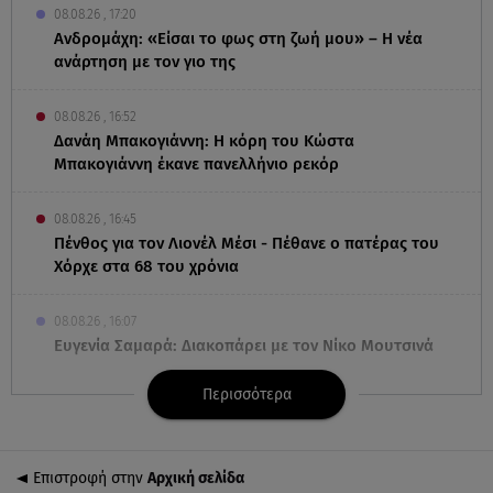
08.08.26 , 17:20
Ανδρομάχη: «Είσαι το φως στη ζωή μου» – Η νέα
ανάρτηση με τον γιο της
08.08.26 , 16:52
Δανάη Μπακογιάννη: Η κόρη του Κώστα
Μπακογιάννη έκανε πανελλήνιο ρεκόρ
08.08.26 , 16:45
Πένθος για τον Λιονέλ Μέσι - Πέθανε ο πατέρας του
Χόρχε στα 68 του χρόνια
08.08.26 , 16:07
Ευγενία Σαμαρά: Διακοπάρει με τον Νίκο Μουτσινά
- Πού βρίσκονται;
Περισσότερα
08.08.26 , 16:00
Back to black: η διαχρονική αξία του μαύρου στην
καλοκαιρινή γκαρνταρόμπα
Επιστροφή στην
Αρχική σελίδα