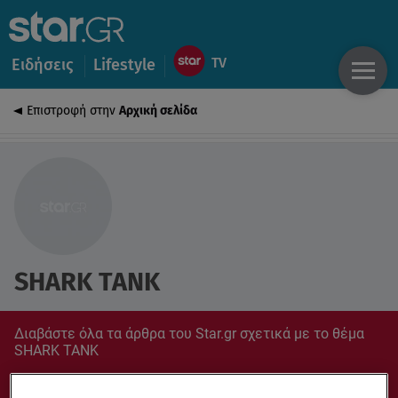
Ειδήσεις
Lifestyle
Επιστροφή στην
Αρχική σελίδα
SHARK TANK
Διαβάστε όλα τα άρθρα του Star.gr σχετικά με το θέμα
SHARK TANK
Συντονίσου στο star.gr για ό,τι σε αφορά.