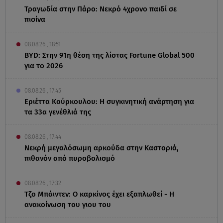
Τραγωδία στην Πάρο: Νεκρό 4χρονο παιδί σε
πισίνα
08.08.26 , 18:51
BYD: Στην 91η θέση της λίστας Fortune Global 500
για το 2026
08.08.26 , 17:45
Εριέττα Κούρκουλου: Η συγκινητική ανάρτηση για
τα 33α γενέθλιά της
08.08.26 , 17:44
Νεκρή μεγαλόσωμη αρκούδα στην Καστοριά,
πιθανόν από πυροβολισμό
08.08.26 , 17:32
Τζο Μπάιντεν: Ο καρκίνος έχει εξαπλωθεί - Η
ανακοίνωση του γιου του