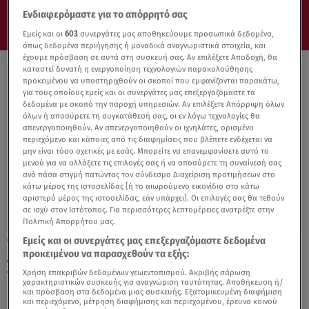
Ενδιαφερόμαστε για το απόρρητό σας
Εμείς και οι
603
συνεργάτες μας αποθηκεύουμε προσωπικά δεδομένα,
όπως δεδομένα περιήγησης ή μοναδικά αναγνωριστικά στοιχεία, και
έχουμε πρόσβαση σε αυτά στη συσκευή σας. Αν επιλέξετε Αποδοχή, θα
καταστεί δυνατή η ενεργοποίηση τεχνολογιών παρακολούθησης
προκειμένου να υποστηριχθούν οι σκοποί που εμφανίζονται παρακάτω,
για τους οποίους εμείς και οι συνεργάτες μας επεξεργαζόμαστε τα
δεδομένα με σκοπό την παροχή υπηρεσιών. Αν επιλέξετε Απόρριψη όλων
όλων ή αποσύρετε τη συγκατάθεσή σας, οι εν λόγω τεχνολογίες θα
απενεργοποιηθούν. Αν απενεργοποιηθούν οι ιχνηλάτες, ορισμένο
περιεχόμενο και κάποιες από τις διαφημίσεις που βλέπετε ενδέχεται να
μην είναι τόσο σχετικές με εσάς. Μπορείτε να επανεμφανίσετε αυτό το
μενού για να αλλάξετε τις επιλογές σας ή να αποσύρετε τη συναίνεσή σας
ανά πάσα στιγμή πατώντας τον σύνδεσμο Διαχείριση προτιμήσεων στο
κάτω μέρος της ιστοσελίδας [ή το αιωρούμενο εικονίδιο στο κάτω
αριστερό μέρος της ιστοσελίδας, εάν υπάρχει]. Οι επιλογές σας θα τεθούν
σε ισχύ στον Ιστότοπος. Για περισσότερες λεπτομέρειες ανατρέξτε στην
Πολιτική Απορρήτου μας.
Εμείς και οι συνεργάτες μας επεξεργαζόμαστε δεδομένα
24.10.22, 13:22
προκειμένου να παρασχεθούν τα εξής:
Αυτό είναι το νέο reality που θα
παρουσιάσει ο Σάκης Τανιμανίδης
Χρήση επακριβών δεδομένων γεωεντοπισμού. Ακριβής σάρωση
χαρακτηριστικών συσκευής για αναγνώριση ταυτότητας. Αποθήκευση ή/
και πρόσβαση στα δεδομένα μιας συσκευής. Εξατομικευμένη διαφήμιση
και περιεχόμενο, μέτρηση διαφήμισης και περιεχομένου, έρευνα κοινού