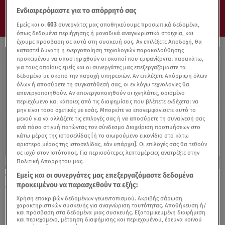
Ενδιαφερόμαστε για το απόρρητό σας
Εμείς και οι
603
συνεργάτες μας αποθηκεύουμε προσωπικά δεδομένα,
όπως δεδομένα περιήγησης ή μοναδικά αναγνωριστικά στοιχεία, και
έχουμε πρόσβαση σε αυτά στη συσκευή σας. Αν επιλέξετε Αποδοχή, θα
καταστεί δυνατή η ενεργοποίηση τεχνολογιών παρακολούθησης
προκειμένου να υποστηριχθούν οι σκοποί που εμφανίζονται παρακάτω,
για τους οποίους εμείς και οι συνεργάτες μας επεξεργαζόμαστε τα
δεδομένα με σκοπό την παροχή υπηρεσιών. Αν επιλέξετε Απόρριψη όλων
όλων ή αποσύρετε τη συγκατάθεσή σας, οι εν λόγω τεχνολογίες θα
απενεργοποιηθούν. Αν απενεργοποιηθούν οι ιχνηλάτες, ορισμένο
περιεχόμενο και κάποιες από τις διαφημίσεις που βλέπετε ενδέχεται να
μην είναι τόσο σχετικές με εσάς. Μπορείτε να επανεμφανίσετε αυτό το
μενού για να αλλάξετε τις επιλογές σας ή να αποσύρετε τη συναίνεσή σας
ανά πάσα στιγμή πατώντας τον σύνδεσμο Διαχείριση προτιμήσεων στο
κάτω μέρος της ιστοσελίδας [ή το αιωρούμενο εικονίδιο στο κάτω
αριστερό μέρος της ιστοσελίδας, εάν υπάρχει]. Οι επιλογές σας θα τεθούν
σε ισχύ στον Ιστότοπος. Για περισσότερες λεπτομέρειες ανατρέξτε στην
Πολιτική Απορρήτου μας.
Εμείς και οι συνεργάτες μας επεξεργαζόμαστε δεδομένα
13.03.25, 15:34
προκειμένου να παρασχεθούν τα εξής:
O δήμος Αρταίων τίμησε τον αείμνηστο
Κλέωνα Τσέτη
Χρήση επακριβών δεδομένων γεωεντοπισμού. Ακριβής σάρωση
χαρακτηριστικών συσκευής για αναγνώριση ταυτότητας. Αποθήκευση ή/
και πρόσβαση στα δεδομένα μιας συσκευής. Εξατομικευμένη διαφήμιση
και περιεχόμενο, μέτρηση διαφήμισης και περιεχομένου, έρευνα κοινού