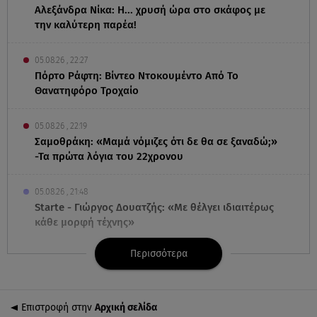
Αλεξάνδρα Νίκα: Η... χρυσή ώρα στο σκάφος με
την καλύτερη παρέα!
05.08.26 , 22:27
Πόρτο Ράφτη: Bίντεο Ντοκουμέντο Από Το
Θανατηφόρο Τροχαίο
05.08.26 , 22:19
Σαμοθράκη: «Μαμά νόμιζες ότι δε θα σε ξαναδώ;»
-Τα πρώτα λόγια του 22χρονου
05.08.26 , 21:48
Starte - Γιώργος Δουατζής: «Με θέλγει ιδιαιτέρως
κάθε μορφή τέχνης»
Περισσότερα
05.08.26 , 21:41
«Στην κόψη του ξυραφιού» οι συνομιλίες ΗΠΑ –
Ιράν
Επιστροφή στην
Αρχική σελίδα