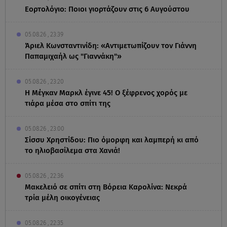
Εορτολόγιο: Ποιοι γιορτάζουν στις 6 Αυγούστου
05.08.26 , 23:39
Άριελ Κωνσταντινίδη: «Αντιμετωπίζουν τον Γιάννη
Παπαμιχαήλ ως "Γιαννάκη"»
05.08.26 , 23:20
Η Μέγκαν Μαρκλ έγινε 45! Ο ξέφρενος χορός με
τιάρα μέσα στο σπίτι της
05.08.26 , 23:00
Σίσσυ Χρηστίδου: Πιο όμορφη και λαμπερή κι από
το ηλιοβασίλεμα στα Χανιά!
05.08.26 , 22:36
Μακελειό σε σπίτι στη Βόρεια Καρολίνα: Νεκρά
τρία μέλη οικογένειας
05.08.26 , 22:35