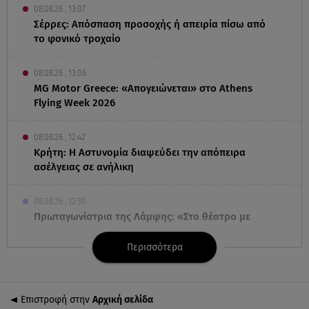
08.08.26 , 13:07
Σέρρες: Απόσπαση προσοχής ή απειρία πίσω από
το φονικό τροχαίο
08.08.26 , 13:06
MG Motor Greece: «Απογειώνεται» στο Athens
Flying Week 2026
08.08.26 , 12:42
Κρήτη: Η Αστυνομία διαψεύδει την απόπειρα
ασέλγειας σε ανήλικη
08.08.26 , 12:30
Πρωταγωνίστρια της Λάμψης: «Στο θέατρο με
σνόμπαραν πάρα πολύ»
Περισσότερα
08.08.26 , 12:15
Κυψέλη: «Ο 26χρονος είχε γυρίσει την πλάτη του
στον χριστιανισμό»
Επιστροφή στην
Αρχική σελίδα