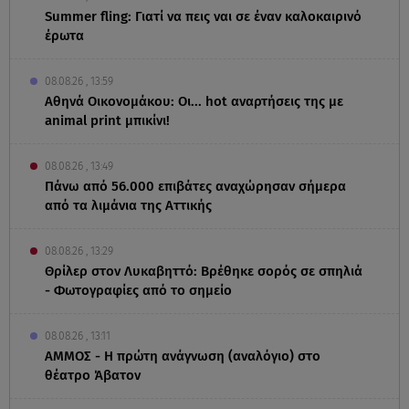
Summer fling: Γιατί να πεις ναι σε έναν καλοκαιρινό
έρωτα
08.08.26 , 13:59
Αθηνά Οικονομάκου: Οι... hot αναρτήσεις της με
animal print μπικίνι!
08.08.26 , 13:49
Πάνω από 56.000 επιβάτες αναχώρησαν σήμερα
από τα λιμάνια της Αττικής
08.08.26 , 13:29
Θρίλερ στον Λυκαβηττό: Βρέθηκε σορός σε σπηλιά
- Φωτογραφίες από το σημείο
08.08.26 , 13:11
ΑΜΜΟΣ - Η πρώτη ανάγνωση (αναλόγιο) στο
θέατρο Άβατον