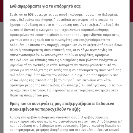
Ενδιαφερόμαστε για το απόρρητό σας
Εμείς και οι
603
συνεργάτες μας αποθηκεύουμε προσωπικά δεδομένα,
όπως δεδομένα περιήγησης ή μοναδικά αναγνωριστικά στοιχεία, και
έχουμε πρόσβαση σε αυτά στη συσκευή σας. Αν επιλέξετε Αποδοχή, θα
καταστεί δυνατή η ενεργοποίηση τεχνολογιών παρακολούθησης
προκειμένου να υποστηριχθούν οι σκοποί που εμφανίζονται παρακάτω,
για τους οποίους εμείς και οι συνεργάτες μας επεξεργαζόμαστε τα
δεδομένα με σκοπό την παροχή υπηρεσιών. Αν επιλέξετε Απόρριψη όλων
όλων ή αποσύρετε τη συγκατάθεσή σας, οι εν λόγω τεχνολογίες θα
απενεργοποιηθούν. Αν απενεργοποιηθούν οι ιχνηλάτες, ορισμένο
περιεχόμενο και κάποιες από τις διαφημίσεις που βλέπετε ενδέχεται να
μην είναι τόσο σχετικές με εσάς. Μπορείτε να επανεμφανίσετε αυτό το
μενού για να αλλάξετε τις επιλογές σας ή να αποσύρετε τη συναίνεσή σας
ανά πάσα στιγμή πατώντας τον σύνδεσμο Διαχείριση προτιμήσεων στο
κάτω μέρος της ιστοσελίδας [ή το αιωρούμενο εικονίδιο στο κάτω
αριστερό μέρος της ιστοσελίδας, εάν υπάρχει]. Οι επιλογές σας θα τεθούν
σε ισχύ στον Ιστότοπος. Για περισσότερες λεπτομέρειες ανατρέξτε στην
Πολιτική Απορρήτου μας.
Εμείς και οι συνεργάτες μας επεξεργαζόμαστε δεδομένα
16.12.23, 00:59
προκειμένου να παρασχεθούν τα εξής:
Fame Story: Χειροκρότησε όρθια η Ελένη
Φουρέιρα τον Φειδία και τον Σωτήρη
Χρήση επακριβών δεδομένων γεωεντοπισμού. Ακριβής σάρωση
χαρακτηριστικών συσκευής για αναγνώριση ταυτότητας. Αποθήκευση ή/
και πρόσβαση στα δεδομένα μιας συσκευής. Εξατομικευμένη διαφήμιση
και περιεχόμενο, μέτρηση διαφήμισης και περιεχομένου, έρευνα κοινού