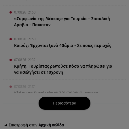
07.08.26 , 21:50
«Συμφωνία της Μέκκας» για Τουρκία – Σαουδική
Αραβία - Πακιστάν
07.08.26 , 21:50
Καιρός: Έρχονται ξανά 40άρια - Σε ποιες περιοχές
07.08.26 , 21:32
Κρήτη: Τουρίστας ρωτούσε πόσο να πληρώσει για
να ασελγήσει σε 10χρονη
07.08.26 , 21:17
Κλήρωση Eurojackpot 7/8/2026: Οι τυχεροί
αριθμοί για τα 32.000.000 ευρώ
Περισσότερα
07.08.26 , 21:03
Σε τρία επίπεδα οι παραβιάσεις της Τουρκίας στο
Επιστροφή στην
Αρχική σελίδα
Αιγαίο