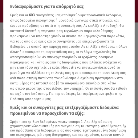
Ενδιαφερόμαστε για το απόρρητό σας
Εμείς και οι
603
συνεργάτες μας αποθηκεύουμε προσωπικά δεδομένα,
όπως δεδομένα περιήγησης ή μοναδικά αναγνωριστικά στοιχεία, και
έχουμε πρόσβαση σε αυτά στη συσκευή σας. Αν επιλέξετε Αποδοχή, θα
καταστεί δυνατή η ενεργοποίηση τεχνολογιών παρακολούθησης
προκειμένου να υποστηριχθούν οι σκοποί που εμφανίζονται παρακάτω,
για τους οποίους εμείς και οι συνεργάτες μας επεξεργαζόμαστε τα
δεδομένα με σκοπό την παροχή υπηρεσιών. Αν επιλέξετε Απόρριψη όλων
όλων ή αποσύρετε τη συγκατάθεσή σας, οι εν λόγω τεχνολογίες θα
απενεργοποιηθούν. Αν απενεργοποιηθούν οι ιχνηλάτες, ορισμένο
περιεχόμενο και κάποιες από τις διαφημίσεις που βλέπετε ενδέχεται να
μην είναι τόσο σχετικές με εσάς. Μπορείτε να επανεμφανίσετε αυτό το
μενού για να αλλάξετε τις επιλογές σας ή να αποσύρετε τη συναίνεσή σας
ανά πάσα στιγμή πατώντας τον σύνδεσμο Διαχείριση προτιμήσεων στο
κάτω μέρος της ιστοσελίδας [ή το αιωρούμενο εικονίδιο στο κάτω
αριστερό μέρος της ιστοσελίδας, εάν υπάρχει]. Οι επιλογές σας θα τεθούν
σε ισχύ στον Ιστότοπος. Για περισσότερες λεπτομέρειες ανατρέξτε στην
Πολιτική Απορρήτου μας.
Εμείς και οι συνεργάτες μας επεξεργαζόμαστε δεδομένα
28.12.23, 15:23
προκειμένου να παρασχεθούν τα εξής:
Επιστρέφουν οι μάσκες στους εσωτερικούς
χώρους
Χρήση επακριβών δεδομένων γεωεντοπισμού. Ακριβής σάρωση
χαρακτηριστικών συσκευής για αναγνώριση ταυτότητας. Αποθήκευση ή/
και πρόσβαση στα δεδομένα μιας συσκευής. Εξατομικευμένη διαφήμιση
και περιεχόμενο, μέτρηση διαφήμισης και περιεχομένου, έρευνα κοινού