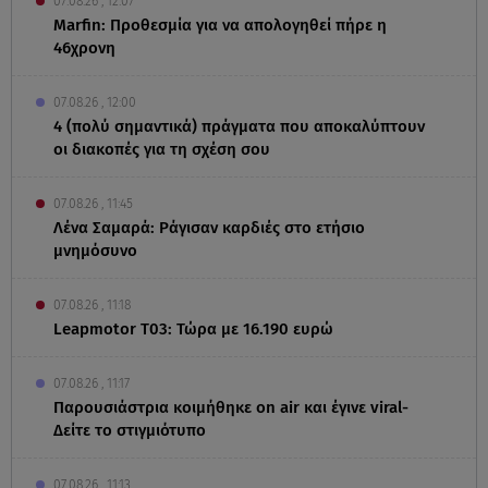
07.08.26 , 12:07
Marfin: Προθεσμία για να απολογηθεί πήρε η
46χρονη
07.08.26 , 12:00
4 (πολύ σημαντικά) πράγματα που αποκαλύπτουν
οι διακοπές για τη σχέση σου
07.08.26 , 11:45
Λένα Σαμαρά: Ράγισαν καρδιές στο ετήσιο
μνημόσυνο
07.08.26 , 11:18
Leapmotor T03: Τώρα με 16.190 ευρώ
07.08.26 , 11:17
Παρουσιάστρια κοιμήθηκε on air και έγινε viral-
Δείτε το στιγμιότυπο
07.08.26 , 11:13