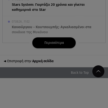
Stars System: Γιορτάζει 20 χρόνια και γίνεται
καθημερινό στο Star
07.08.26 , 11:02
Καινούργιου - Κουτσουμπής: Αγκαλιασμένοι στα
σοκάκια της Μυκόνου
Περισσότερα
07.08.26 , 11:02
Ταϊλάνδη: Μαθητής άνοιξε πυρ σε σχολείο -
Τουλάχιστον 8 νεκροί
Επιστροφή στην
Αρχική σελίδα
07.08.26 , 10:50
Μαρία Μενούνος: Τα στιγμιότυπα με ελληνικό
Back to Top
άρωμα και ο απολογισμός
07.08.26 , 10:24
Σέρρες: Νεκροί μητέρα και γιος σε τροχαίο - Βίντεο
ντοκούμεντο