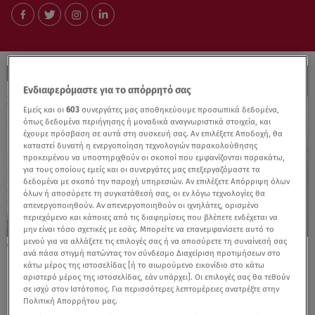
Ενδιαφερόμαστε για το απόρρητό σας
Εμείς και οι
603
συνεργάτες μας αποθηκεύουμε προσωπικά δεδομένα,
όπως δεδομένα περιήγησης ή μοναδικά αναγνωριστικά στοιχεία, και
έχουμε πρόσβαση σε αυτά στη συσκευή σας. Αν επιλέξετε Αποδοχή, θα
καταστεί δυνατή η ενεργοποίηση τεχνολογιών παρακολούθησης
προκειμένου να υποστηριχθούν οι σκοποί που εμφανίζονται παρακάτω,
για τους οποίους εμείς και οι συνεργάτες μας επεξεργαζόμαστε τα
δεδομένα με σκοπό την παροχή υπηρεσιών. Αν επιλέξετε Απόρριψη όλων
όλων ή αποσύρετε τη συγκατάθεσή σας, οι εν λόγω τεχνολογίες θα
απενεργοποιηθούν. Αν απενεργοποιηθούν οι ιχνηλάτες, ορισμένο
περιεχόμενο και κάποιες από τις διαφημίσεις που βλέπετε ενδέχεται να
μην είναι τόσο σχετικές με εσάς. Μπορείτε να επανεμφανίσετε αυτό το
μενού για να αλλάξετε τις επιλογές σας ή να αποσύρετε τη συναίνεσή σας
10.07.25, 21:48
ανά πάσα στιγμή πατώντας τον σύνδεσμο Διαχείριση προτιμήσεων στο
Έλληνας επέζησε δύο ημέρες στη θάλασσα
κάτω μέρος της ιστοσελίδας [ή το αιωρούμενο εικονίδιο στο κάτω
μετά την επίθεση των Χούθι!
αριστερό μέρος της ιστοσελίδας, εάν υπάρχει]. Οι επιλογές σας θα τεθούν
σε ισχύ στον Ιστότοπος. Για περισσότερες λεπτομέρειες ανατρέξτε στην
Πολιτική Απορρήτου μας.