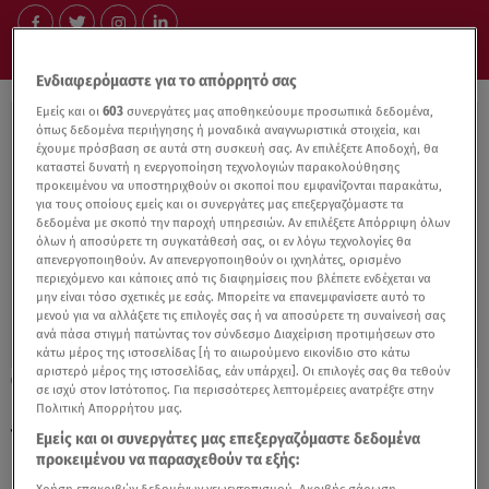
Ενδιαφερόμαστε για το απόρρητό σας
Εμείς και οι
603
συνεργάτες μας αποθηκεύουμε προσωπικά δεδομένα,
όπως δεδομένα περιήγησης ή μοναδικά αναγνωριστικά στοιχεία, και
έχουμε πρόσβαση σε αυτά στη συσκευή σας. Αν επιλέξετε Αποδοχή, θα
καταστεί δυνατή η ενεργοποίηση τεχνολογιών παρακολούθησης
προκειμένου να υποστηριχθούν οι σκοποί που εμφανίζονται παρακάτω,
για τους οποίους εμείς και οι συνεργάτες μας επεξεργαζόμαστε τα
δεδομένα με σκοπό την παροχή υπηρεσιών. Αν επιλέξετε Απόρριψη όλων
όλων ή αποσύρετε τη συγκατάθεσή σας, οι εν λόγω τεχνολογίες θα
απενεργοποιηθούν. Αν απενεργοποιηθούν οι ιχνηλάτες, ορισμένο
περιεχόμενο και κάποιες από τις διαφημίσεις που βλέπετε ενδέχεται να
μην είναι τόσο σχετικές με εσάς. Μπορείτε να επανεμφανίσετε αυτό το
μενού για να αλλάξετε τις επιλογές σας ή να αποσύρετε τη συναίνεσή σας
ανά πάσα στιγμή πατώντας τον σύνδεσμο Διαχείριση προτιμήσεων στο
κάτω μέρος της ιστοσελίδας [ή το αιωρούμενο εικονίδιο στο κάτω
αριστερό μέρος της ιστοσελίδας, εάν υπάρχει]. Οι επιλογές σας θα τεθούν
26.12.22, 19:08
σε ισχύ στον Ιστότοπος. Για περισσότερες λεπτομέρειες ανατρέξτε στην
Ισχυρή έκρηξη σε εργοστάσιο του Ιράν με
Πολιτική Απορρήτου μας.
τουλάχιστον 65 τραυματίες
Εμείς και οι συνεργάτες μας επεξεργαζόμαστε δεδομένα
προκειμένου να παρασχεθούν τα εξής: