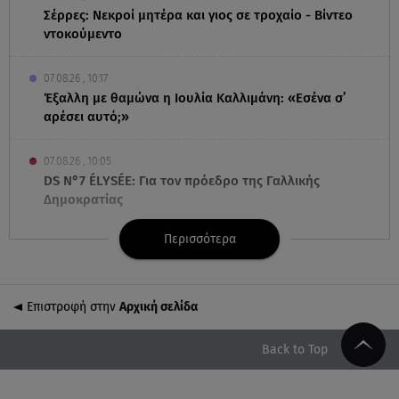
Σέρρες: Νεκροί μητέρα και γιος σε τροχαίο - Βίντεο
ντοκούμεντο
07.08.26 , 10:17
Έξαλλη με θαμώνα η Ιουλία Καλλιμάνη: «Εσένα σ’
αρέσει αυτό;»
07.08.26 , 10:05
DS N°7 ÉLYSÉE: Για τον πρόεδρο της Γαλλικής
Δημοκρατίας
Περισσότερα
07.08.26 , 10:00
Νηστεία Δεκαπενταύγουστου: φτιάξτε παστίτσιο με
κιμά μανιταριών
Επιστροφή στην
Αρχική σελίδα
07.08.26 , 09:47
Κυψέλη: «Δεν μπορούσαμε να το πιστέψουμε»
Back to Top
07.08.26 , 09:47