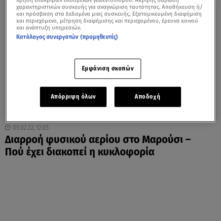
Χρήση επακριβών δεδομένων γεωεντοπισμού. Ακριβής σάρωση
χαρακτηριστικών συσκευής για αναγνώριση ταυτότητας. Αποθήκευση ή/
και πρόσβαση στα δεδομένα μιας συσκευής. Εξατομικευμένη διαφήμιση
και περιεχόμενο, μέτρηση διαφήμισης και περιεχομένου, έρευνα κοινού
και ανάπτυξη υπηρεσιών.
Κατάλογος συνεργατών (προμηθευτές)
Εμφάνιση σκοπών
Απόρριψη όλων
Αποδοχή
05.02.22, 12:05
Διαρροή φυσικού αερίου στο Μαρούσι –
Πού έχει διακοπεί η κυκλοφορία