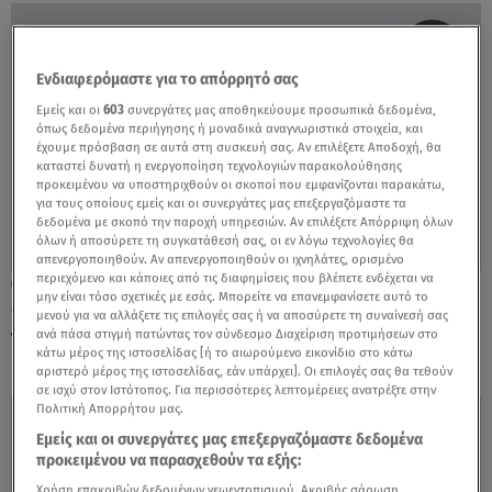
Ενδιαφερόμαστε για το απόρρητό σας
Εμείς και οι
603
συνεργάτες μας αποθηκεύουμε προσωπικά δεδομένα,
όπως δεδομένα περιήγησης ή μοναδικά αναγνωριστικά στοιχεία, και
έχουμε πρόσβαση σε αυτά στη συσκευή σας. Αν επιλέξετε Αποδοχή, θα
καταστεί δυνατή η ενεργοποίηση τεχνολογιών παρακολούθησης
προκειμένου να υποστηριχθούν οι σκοποί που εμφανίζονται παρακάτω,
για τους οποίους εμείς και οι συνεργάτες μας επεξεργαζόμαστε τα
δεδομένα με σκοπό την παροχή υπηρεσιών. Αν επιλέξετε Απόρριψη όλων
όλων ή αποσύρετε τη συγκατάθεσή σας, οι εν λόγω τεχνολογίες θα
απενεργοποιηθούν. Αν απενεργοποιηθούν οι ιχνηλάτες, ορισμένο
περιεχόμενο και κάποιες από τις διαφημίσεις που βλέπετε ενδέχεται να
17.06.22, 18:15
μην είναι τόσο σχετικές με εσάς. Μπορείτε να επανεμφανίσετε αυτό το
Charlize Theron: Δείτε τη μεγάλη αλλαγή
μενού για να αλλάξετε τις επιλογές σας ή να αποσύρετε τη συναίνεσή σας
που τόλμησε στα μαλλιά της
ανά πάσα στιγμή πατώντας τον σύνδεσμο Διαχείριση προτιμήσεων στο
κάτω μέρος της ιστοσελίδας [ή το αιωρούμενο εικονίδιο στο κάτω
αριστερό μέρος της ιστοσελίδας, εάν υπάρχει]. Οι επιλογές σας θα τεθούν
σε ισχύ στον Ιστότοπος. Για περισσότερες λεπτομέρειες ανατρέξτε στην
Πολιτική Απορρήτου μας.
Εμείς και οι συνεργάτες μας επεξεργαζόμαστε δεδομένα
προκειμένου να παρασχεθούν τα εξής:
Χρήση επακριβών δεδομένων γεωεντοπισμού. Ακριβής σάρωση