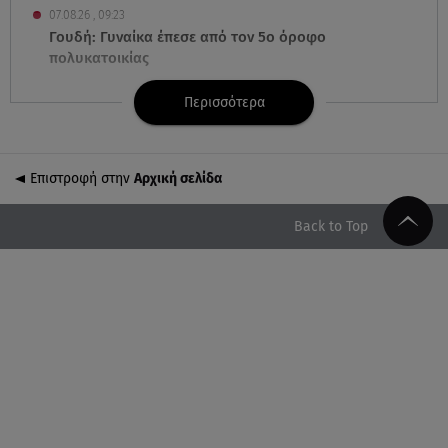
07.08.26 , 09:23
Γουδή: Γυναίκα έπεσε από τον 5ο όροφο
πολυκατοικίας
Περισσότερα
07.08.26 , 09:06
Κιάρα Φεράνι: Φωτογραφίες από τις διακοπές της
στην Ίμπιζα
Επιστροφή στην
Αρχική σελίδα
07.08.26 , 09:03
Η «καταραμένη»​​​​​​​ ζωή της Ελίζαμπεθ Τέιλορ
Back to Top
07.08.26 , 08:51
Marfin: Έφτασε στην Αθήνα η 46χρονη μετά την
έκδοσή της από τη Βρετανία
07.08.26 , 08:51
Χρηστίδου: Ο «photobomber» ανάμεσα σε εκείνη
και τη Χριστίνα Κοντοβά