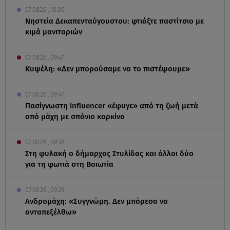
07.08.26 , 10:00
Νηστεία Δεκαπενταύγουστου: φτιάξτε παστίτσιο με
κιμά μανιταριών
07.08.26 , 09:47
Κυψέλη: «Δεν μπορούσαμε να το πιστέψουμε»
07.08.26 , 09:47
Πασίγνωστη influencer «έφυγε» από τη ζωή μετά
από μάχη με σπάνιο καρκίνο
07.08.26 , 09:38
Στη φυλακή ο δήμαρχος Στυλίδας και άλλοι δύο
για τη φωτιά στη Βοιωτία
07.08.26 , 09:29
Ανδρομάχη: «Συγγνώμη. Δεν μπόρεσα να
ανταπεξέλθω»