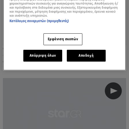
χαρακτηριστικών συσκευής για αναγνώριση ταυτότητας. Αποθήκευση ή/
και πρόσβαση στα δεδομένα μιας συσκευής. Εξατομικευμένη διαφήμιση
και περιεχόμενο, μέτρηση διαφήμισης και περιεχομένου, έρευνα κοινού
και ανάπτυξη υπηρεσιών.
Κατάλογος συνεργατών (προμηθευτές)
Εμφάνιση σκοπών
25.02.22, 18:25
Charlize Theron και Tom Hardy… λατρεύουν
Απόρριψη όλων
Αποδοχή
να μισιούνται!