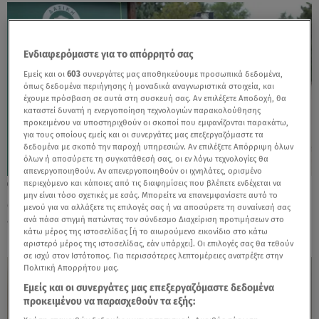
Ενδιαφερόμαστε για το απόρρητό σας
Εμείς και οι
603
συνεργάτες μας αποθηκεύουμε προσωπικά δεδομένα,
όπως δεδομένα περιήγησης ή μοναδικά αναγνωριστικά στοιχεία, και
έχουμε πρόσβαση σε αυτά στη συσκευή σας. Αν επιλέξετε Αποδοχή, θα
καταστεί δυνατή η ενεργοποίηση τεχνολογιών παρακολούθησης
προκειμένου να υποστηριχθούν οι σκοποί που εμφανίζονται παρακάτω,
για τους οποίους εμείς και οι συνεργάτες μας επεξεργαζόμαστε τα
δεδομένα με σκοπό την παροχή υπηρεσιών. Αν επιλέξετε Απόρριψη όλων
όλων ή αποσύρετε τη συγκατάθεσή σας, οι εν λόγω τεχνολογίες θα
απενεργοποιηθούν. Αν απενεργοποιηθούν οι ιχνηλάτες, ορισμένο
περιεχόμενο και κάποιες από τις διαφημίσεις που βλέπετε ενδέχεται να
04.12.23, 18:02
μην είναι τόσο σχετικές με εσάς. Μπορείτε να επανεμφανίσετε αυτό το
Motor Oil: Με το βλέμμα στραμμένο στην
μενού για να αλλάξετε τις επιλογές σας ή να αποσύρετε τη συναίνεσή σας
έμπρακτη προστασία των δασών
ανά πάσα στιγμή πατώντας τον σύνδεσμο Διαχείριση προτιμήσεων στο
κάτω μέρος της ιστοσελίδας [ή το αιωρούμενο εικονίδιο στο κάτω
αριστερό μέρος της ιστοσελίδας, εάν υπάρχει]. Οι επιλογές σας θα τεθούν
σε ισχύ στον Ιστότοπος. Για περισσότερες λεπτομέρειες ανατρέξτε στην
Πολιτική Απορρήτου μας.
Εμείς και οι συνεργάτες μας επεξεργαζόμαστε δεδομένα
προκειμένου να παρασχεθούν τα εξής: