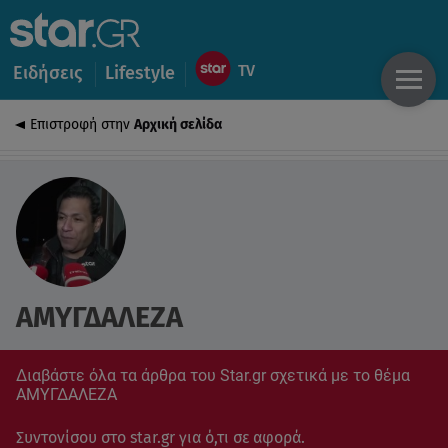
Ειδήσεις
Lifestyle
Επιστροφή στην
Αρχική σελίδα
ΑΜΥΓΔΑΛΕΖΑ
Διαβάστε όλα τα άρθρα του Star.gr σχετικά με το θέμα
ΑΜΥΓΔΑΛΕΖΑ
Συντονίσου στο star.gr για ό,τι σε αφορά.