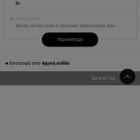
Sr.
10.08.26 , 08:49
Τούνη: Αυτός είναι ο εξωτικός προορισμός που
επέλεξε για τα γενέθλιά της
Περισσότερα
10.08.26 , 08:41
Μαρία Μενούνος: «Η Ελλάδα έχει γίνει μέρος της
θεραπείας μου»
Επιστροφή στην
Αρχική σελίδα
10.08.26 , 08:33
Back to Top
Ναταλία Γερμανού: Ποζάρει με μαύρο μπικίνι στις
καλοκαιρινές της διακοπές
10.08.26 , 07:58
Ο καιρός Hot Dry Windy θέτει σε Red Code τη
χώρα - Άνεμοι 9 μποφόρ και 39◦C
10.08.26 , 03:00