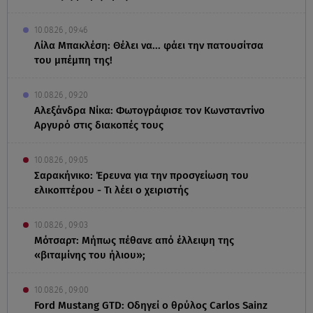
10.08.26 , 09:46
Λίλα Μπακλέση: Θέλει να... φάει την πατουσίτσα
του μπέμπη της!
10.08.26 , 09:20
Αλεξάνδρα Νίκα: Φωτογράφισε τον Κωνσταντίνο
Αργυρό στις διακοπές τους
10.08.26 , 09:05
Σαρακήνικο: Έρευνα για την προσγείωση του
ελικοπτέρου - Τι λέει ο χειριστής
10.08.26 , 09:03
Μότσαρτ: Μήπως πέθανε από έλλειψη της
«βιταμίνης του ήλιου»;
10.08.26 , 09:00
Ford Mustang GTD: Οδηγεί ο θρύλος Carlos Sainz