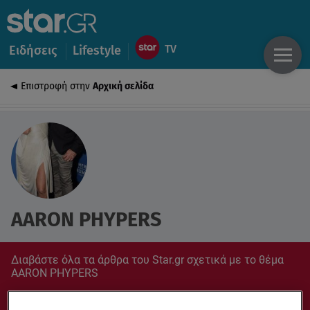
Ειδήσεις
Lifestyle
Επιστροφή στην
Αρχική σελίδα
AARON PHYPERS
Διαβάστε όλα τα άρθρα του Star.gr σχετικά με το θέμα
AARON PHYPERS
Συντονίσου στο star.gr για ό,τι σε αφορά.