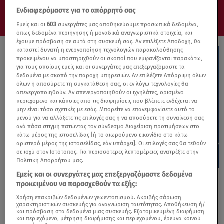
Ενδιαφερόμαστε για το απόρρητό σας
Εμείς και οι
603
συνεργάτες μας αποθηκεύουμε προσωπικά δεδομένα,
όπως δεδομένα περιήγησης ή μοναδικά αναγνωριστικά στοιχεία, και
έχουμε πρόσβαση σε αυτά στη συσκευή σας. Αν επιλέξετε Αποδοχή, θα
καταστεί δυνατή η ενεργοποίηση τεχνολογιών παρακολούθησης
προκειμένου να υποστηριχθούν οι σκοποί που εμφανίζονται παρακάτω,
για τους οποίους εμείς και οι συνεργάτες μας επεξεργαζόμαστε τα
δεδομένα με σκοπό την παροχή υπηρεσιών. Αν επιλέξετε Απόρριψη όλων
όλων ή αποσύρετε τη συγκατάθεσή σας, οι εν λόγω τεχνολογίες θα
απενεργοποιηθούν. Αν απενεργοποιηθούν οι ιχνηλάτες, ορισμένο
περιεχόμενο και κάποιες από τις διαφημίσεις που βλέπετε ενδέχεται να
μην είναι τόσο σχετικές με εσάς. Μπορείτε να επανεμφανίσετε αυτό το
μενού για να αλλάξετε τις επιλογές σας ή να αποσύρετε τη συναίνεσή σας
ανά πάσα στιγμή πατώντας τον σύνδεσμο Διαχείριση προτιμήσεων στο
κάτω μέρος της ιστοσελίδας [ή το αιωρούμενο εικονίδιο στο κάτω
αριστερό μέρος της ιστοσελίδας, εάν υπάρχει]. Οι επιλογές σας θα τεθούν
σε ισχύ στον Ιστότοπος. Για περισσότερες λεπτομέρειες ανατρέξτε στην
Πολιτική Απορρήτου μας.
Εμείς και οι συνεργάτες μας επεξεργαζόμαστε δεδομένα
09.07.25, 22:39
προκειμένου να παρασχεθούν τα εξής:
Χωρίζει διάσημο ζευγάρι: Τα χρυσά έξοδα
και η διατροφή που της ζητά
Χρήση επακριβών δεδομένων γεωεντοπισμού. Ακριβής σάρωση
χαρακτηριστικών συσκευής για αναγνώριση ταυτότητας. Αποθήκευση ή/
και πρόσβαση στα δεδομένα μιας συσκευής. Εξατομικευμένη διαφήμιση
και περιεχόμενο, μέτρηση διαφήμισης και περιεχομένου, έρευνα κοινού