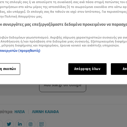
ξετε τις επιλογές σας ή να αποσύρετε τη συναίνεσή σας ανά πάσα στιγμή πατώντας τον
προτιμήσεων στο κάτω μέρος της ιστοσελίδας [ή το αιωρούμενο εικονίδιο στο κάτω α
δας, εάν υπάρχει]. Οι επιλογές σας θα τεθούν σε ισχύ στον Ιστότοπος. Για περισσότερε
την Πολιτική Απορρήτου μας.
 οι συνεργάτες μας επεξεργαζόμαστε δεδομένα προκειμένου να παρασχ
ριβών δεδομένων γεωεντοπισμού. Ακριβής σάρωση χαρακτηριστικών συσκευής για αν
 Αποθήκευση ή/και πρόσβαση στα δεδομένα μιας συσκευής. Εξατομικευμένη διαφήμι
, μέτρηση διαφήμισης και περιεχομένου, έρευνα κοινού και ανάπτυξη υπηρεσιών.
συνεργατών (προμηθευτές)
ότερα άρθρα μας στην αναζήτηση σας
.gr στις επιλογές σας
η σκοπών
Απόρριψη όλων
Απ
Δείτε περισσότερα άρθρα μας στα αποτελέσματα αναζήτησης
Add star.gr on Google
|
σότερα:
ΗΛΕΙΑ
ΛΙΜΝΗ ΚΑΙΑΦΑ