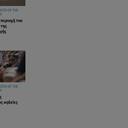
αστυνομικούς που την
HOTO OF THE
εντόπισαν
AY
η περιοχή του
07.08.26 , 20:18
 της
αγής
Μυστράς: Κρίσιμος για το
κατηγορητήριο ο χρόνος
θανάτου του 90χρονου
07.08.26 , 20:13
Κυψέλη: Tι βρέθηκε στο
διαμέρισμα της 38χρονης Λίζα
07.08.26 , 19:15
OTO OF THE
Συντάξεις Σεπτεμβρίου: Πότε θα
Y
μπουν τα χρήματα στους
ς
ις κηδείες
λογαριασμούς
07.08.26 , 18:45
Φωτιά στο Στεφάνι Κορίνθου: