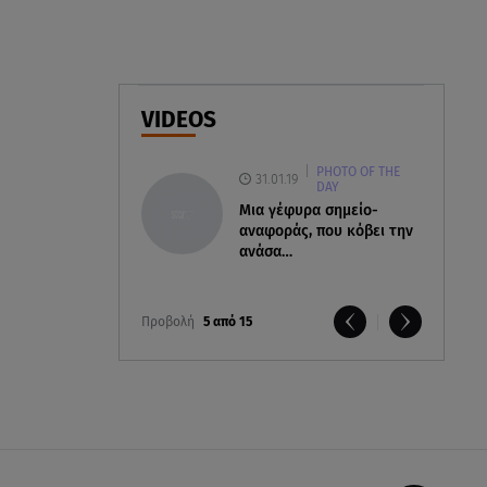
Μήνυμα από το 112 -
Σηκώθηκαν εναέρια μέσα
07.08.26 , 18:34
Έξοδος Αυγούστου: Στο 100% η
VIDEOS
πληρότητα για Κυκλάδες
PHOTO OF THE
31.01.19
DAY
Μια γέφυρα σημείο-
αναφοράς, που κόβει την
ανάσα…
Προβολή
5 από 15