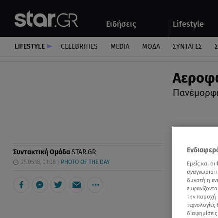
Αθλητικά
Quiz
Ειδήσεις
Lifestyle
Αυτοκίνητο
LIFESTYLE
CELEBRITIES
MEDIA
ΜΟΔΑ
ΣΥΝΤΑΓΕΣ
Σ
Αεροφω
Πανέμορφη
Ενδιαφερό
Συντακτική Ομάδα
STAR.GR
25.06.18, 01:08
PHOTO OF THE DAY
Εμείς και οι
αναγνωριστι
δυνατή η ε
εμφανίζοντα
την παροχή 
τεχνολογίες
διαφημίσεις