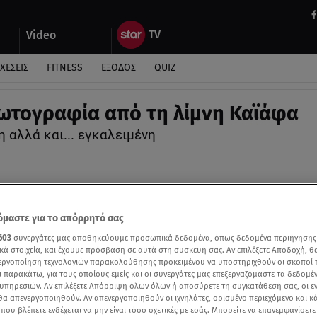
Video
ΧΕΣΕΙΣ
FITNESS
ΕΞΟΔΟΣ
QUIZ
τογραφία από τη λίμνη Καϊάφα
 αλλά και... εγκαλειμένη
μαστε για το απόρρητό σας
603
συνεργάτες μας αποθηκεύουμε προσωπικά δεδομένα, όπως δεδομένα περιήγησης
κά στοιχεία, και έχουμε πρόσβαση σε αυτά στη συσκευή σας. Αν επιλέξετε Αποδοχή, θ
νεργοποίηση τεχνολογιών παρακολούθησης προκειμένου να υποστηριχθούν οι σκοποί
ι παρακάτω, για τους οποίους εμείς και οι συνεργάτες μας επεξεργαζόμαστε τα δεδομέ
υπηρεσιών. Αν επιλέξετε Απόρριψη όλων όλων ή αποσύρετε τη συγκατάθεσή σας, οι ε
 θα απενεργοποιηθούν. Αν απενεργοποιηθούν οι ιχνηλάτες, ορισμένο περιεχόμενο και κά
 που βλέπετε ενδέχεται να μην είναι τόσο σχετικές με εσάς. Μπορείτε να επανεμφανίσετ