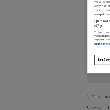
για να αλλά
Διαχείριση 
της ιστοσελί
ανατρέξτε σ
Εμείς και
εξής:
Χρήση επακ
ταυτότητας.
περιεχόμενο
Κατάλογος 
Δείτε περισσ
Πρόσθηκη star
Εμφάνισ
Διαβάστε περισ
Follow us: