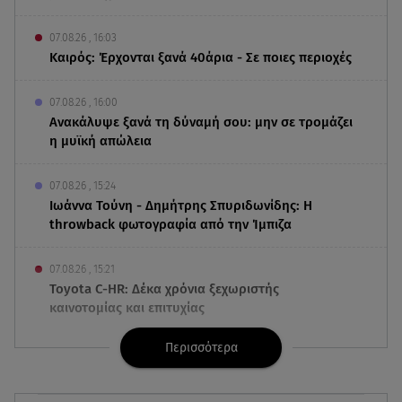
07.08.26 , 16:03
Καιρός: Έρχονται ξανά 40άρια - Σε ποιες περιοχές
07.08.26 , 16:00
Ανακάλυψε ξανά τη δύναμή σου: μην σε τρομάζει
η μυϊκή απώλεια
07.08.26 , 15:24
Ιωάννα Τούνη - Δημήτρης Σπυριδωνίδης: Η
throwback φωτογραφία από την Ίμπιζα
07.08.26 , 15:21
Toyota C-HR: Δέκα χρόνια ξεχωριστής
καινοτομίας και επιτυχίας
Περισσότερα
07.08.26 , 15:09
Τροχαίο Σέρρες: «Δεν πρόλαβα να κάνω κάτι κι
έπεσε πάνω μου»