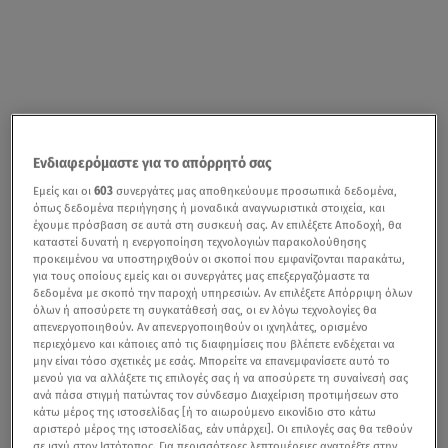
Ενδιαφερόμαστε για το απόρρητό σας
Εμείς και οι
603
συνεργάτες μας αποθηκεύουμε προσωπικά δεδομένα,
όπως δεδομένα περιήγησης ή μοναδικά αναγνωριστικά στοιχεία, και
έχουμε πρόσβαση σε αυτά στη συσκευή σας. Αν επιλέξετε Αποδοχή, θα
καταστεί δυνατή η ενεργοποίηση τεχνολογιών παρακολούθησης
προκειμένου να υποστηριχθούν οι σκοποί που εμφανίζονται παρακάτω,
για τους οποίους εμείς και οι συνεργάτες μας επεξεργαζόμαστε τα
δεδομένα με σκοπό την παροχή υπηρεσιών. Αν επιλέξετε Απόρριψη όλων
όλων ή αποσύρετε τη συγκατάθεσή σας, οι εν λόγω τεχνολογίες θα
απενεργοποιηθούν. Αν απενεργοποιηθούν οι ιχνηλάτες, ορισμένο
περιεχόμενο και κάποιες από τις διαφημίσεις που βλέπετε ενδέχεται να
μην είναι τόσο σχετικές με εσάς. Μπορείτε να επανεμφανίσετε αυτό το
μενού για να αλλάξετε τις επιλογές σας ή να αποσύρετε τη συναίνεσή σας
ανά πάσα στιγμή πατώντας τον σύνδεσμο Διαχείριση προτιμήσεων στο
κάτω μέρος της ιστοσελίδας [ή το αιωρούμενο εικονίδιο στο κάτω
αριστερό μέρος της ιστοσελίδας, εάν υπάρχει]. Οι επιλογές σας θα τεθούν
σε ισχύ στον Ιστότοπος. Για περισσότερες λεπτομέρειες ανατρέξτε στην