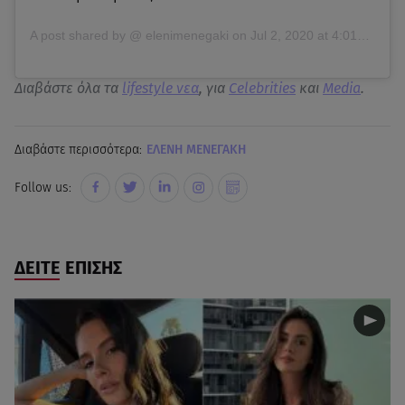
A post shared by @
elenimenegaki
on
Jul 2, 2020 at 4:01am PDT
Διαβάστε όλα τα
lifestyle νεα
, για
Celebrities
και
Media
.
Διαβάστε περισσότερα:
ΕΛΕΝΗ ΜΕΝΕΓΑΚΗ
Follow us:
ΔΕΙΤΕ ΕΠΙΣΗΣ