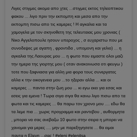
Λιγες στιγμες ακομα απο χτες ...στιγμες εκτος τηλεοπτικου
φακου ... λιγο πριν την εκπομπη και μεσα απο την
εκπομπη πισω απο τις καμερες ! Η αγκαλια και τα
χαμογελα με τον σκηνοθετη της τελευταιας μου χρονιας (
Νικο Αγγελοπουλε ησουν υπεροχος , σ ευχαριστω που με
συνοδεψες με αγαπη , φροντιδα , υπομονη και γελιο) ... η
αγκαλια της Λαουρας μου ... η φωτο που ειμαστε ολοι μαζι
την ημερα της γιορτης μου ( οταν ανακοινωσα οτι φευγω )
τοτε που ξαφνιασα για αλλη μια φορα τους συνεργατες
αλλα κ την οικογενεια μου ...το ηξεραν αλλα ... και οι
καμερες ... παντα στην ζωη μου ... κι εγω εκει για εσας και
εσεις για εμενα ! Τωρα σιγα σιγα θα κανω λιγο πισω απο τα
φωτα και τις καμερες ... θα παρω τον χρονο μου .... εδω θα
τα λεμε πια ... χωρις προγραμμα και ραντεβου , αυθορμητα
, μπορει να σας ανεβαζω 10 φωτο στην σειρα η μπορει να
χανομαι για μερες .... μην με παρεξηγησετε ... θα ειμαι
παντα η Ελενη ...σας ! #eleni #elenitsa