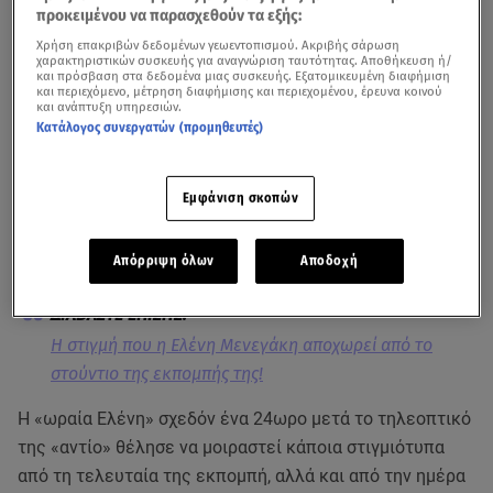
προκειμένου να παρασχεθούν τα εξής:
Χρήση επακριβών δεδομένων γεωεντοπισμού. Ακριβής σάρωση
χαρακτηριστικών συσκευής για αναγνώριση ταυτότητας. Αποθήκευση ή/
και πρόσβαση στα δεδομένα μιας συσκευής. Εξατομικευμένη διαφήμιση
και περιεχόμενο, μέτρηση διαφήμισης και περιεχομένου, έρευνα κοινού
και ανάπτυξη υπηρεσιών.
Κατάλογος συνεργατών (προμηθευτές)
Εμφάνιση σκοπών
Όλα αυτά τα χρόνια που η
Ελένη Μενεγάκη
βρισκόταν
μπροστά από τις κάμερες είχε αναπτύξει μια ιδιαίτερη
σχέση με τους τηλεθεατές της.
Απόρριψη όλων
Αποδοχή
Η στιγμή που η Ελένη Μενεγάκη αποχωρεί από το
στούντιο της εκπομπής της!
Η «ωραία Ελένη» σχεδόν ένα 24ωρο μετά το τηλεοπτικό
της «αντίο» θέλησε να μοιραστεί κάποια στιγμιότυπα
από τη τελευταία της εκπομπή, αλλά και από την ημέρα