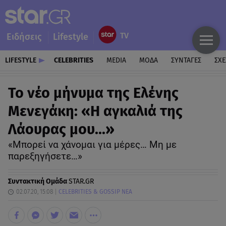
Ειδήσεις
Lifestyle
LIFESTYLE
CELEBRITIES
MEDIA
ΜΟΔΑ
ΣΥΝΤΑΓΕΣ
ΣΧΕ
Το νέο μήνυμα της Ελένης
Μενεγάκη: «Η αγκαλιά της
Λάουρας μου...»
«Μπορεί να χάνομαι για μέρες… Μη με
παρεξηγήσετε…»
Συντακτική Ομάδα
STAR.GR
02.07.20, 15:08
CELEBRITIES & GOSSIP ΝΕΑ