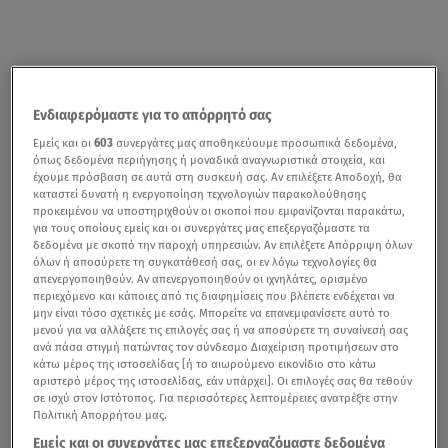
Ενδιαφερόμαστε για το απόρρητό σας
Εμείς και οι
603
συνεργάτες μας αποθηκεύουμε προσωπικά δεδομένα,
όπως δεδομένα περιήγησης ή μοναδικά αναγνωριστικά στοιχεία, και
έχουμε πρόσβαση σε αυτά στη συσκευή σας. Αν επιλέξετε Αποδοχή, θα
καταστεί δυνατή η ενεργοποίηση τεχνολογιών παρακολούθησης
προκειμένου να υποστηριχθούν οι σκοποί που εμφανίζονται παρακάτω,
για τους οποίους εμείς και οι συνεργάτες μας επεξεργαζόμαστε τα
δεδομένα με σκοπό την παροχή υπηρεσιών. Αν επιλέξετε Απόρριψη όλων
όλων ή αποσύρετε τη συγκατάθεσή σας, οι εν λόγω τεχνολογίες θα
απενεργοποιηθούν. Αν απενεργοποιηθούν οι ιχνηλάτες, ορισμένο
περιεχόμενο και κάποιες από τις διαφημίσεις που βλέπετε ενδέχεται να
μην είναι τόσο σχετικές με εσάς. Μπορείτε να επανεμφανίσετε αυτό το
μενού για να αλλάξετε τις επιλογές σας ή να αποσύρετε τη συναίνεσή σας
ανά πάσα στιγμή πατώντας τον σύνδεσμο Διαχείριση προτιμήσεων στο
κάτω μέρος της ιστοσελίδας [ή το αιωρούμενο εικονίδιο στο κάτω
αριστερό μέρος της ιστοσελίδας, εάν υπάρχει]. Οι επιλογές σας θα τεθούν
σε ισχύ στον Ιστότοπος. Για περισσότερες λεπτομέρειες ανατρέξτε στην
Πολιτική Απορρήτου μας.
Εμείς και οι συνεργάτες μας επεξεργαζόμαστε δεδομένα