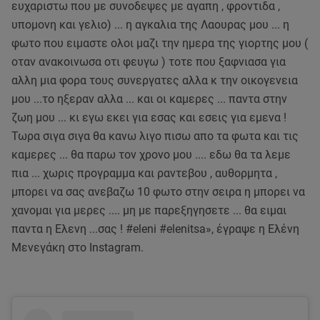
ευχαριστω που με συνοδεψες με αγαπη , φροντιδα ,
υπομονη και γελιο) ... η αγκαλια της Λαουρας μου ... η
φωτο που ειμαστε ολοι μαζι την ημερα της γιορτης μου (
οταν ανακοινωσα οτι φευγω ) τοτε που ξαφνιασα για
αλλη μια φορα τους συνεργατες αλλα κ την οικογενεια
μου ...το ηξεραν αλλα ... και οι καμερες ... παντα στην
ζωη μου ... κι εγω εκει για εσας και εσεις για εμενα !
Τωρα σιγα σιγα θα κανω λιγο πισω απο τα φωτα και τις
καμερες ... θα παρω τον χρονο μου .... εδω θα τα λεμε
πια ... χωρις προγραμμα και ραντεβου , αυθορμητα ,
μπορει να σας ανεβαζω 10 φωτο στην σειρα η μπορει να
χανομαι για μερες .... μη με παρεξηγησετε ... θα ειμαι
παντα η Ελενη ...σας ! #eleni #elenitsa», έγραψε η Ελένη
Μενεγάκη στο Instagram.