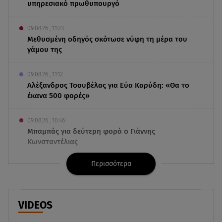
υπηρεσιακό πρωθυπουργό
09.08.26 , 11:23
Μεθυσμένη οδηγός σκότωσε νύφη τη μέρα του
γάμου της
09.08.26 , 11:12
Αλέξανδρος Τσουβέλας για Εύα Καρύδη: «Θα το
έκανα 500 φορές»
09.08.26 , 10:46
Μπαμπάς για δεύτερη φορά ο Γιάννης
Κωνσταντέλιας
Περισσότερα
09.08.26 , 10:43
Αλέξης Γεωργούλης: Η ανάρτηση από την
παραλία και οι κοιλιακοί!
VIDEOS
09.08.26 , 10:33