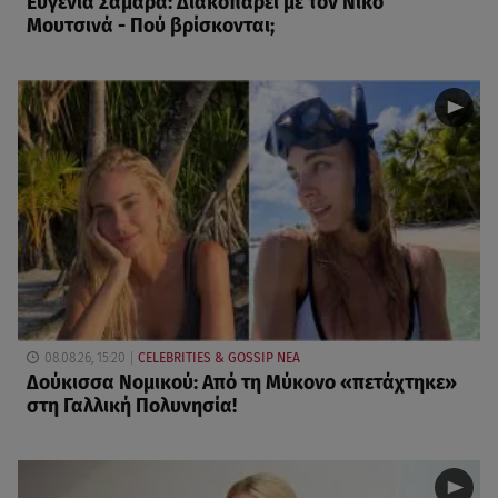
Ευγενία Σαμαρά: Διακοπάρει με τον Νίκο
Μουτσινά - Πού βρίσκονται;
08.08.26, 15:20
CELEBRITIES & GOSSIP ΝΕΑ
Δούκισσα Νομικού: Από τη Μύκονο «πετάχτηκε»
στη Γαλλική Πολυνησία!