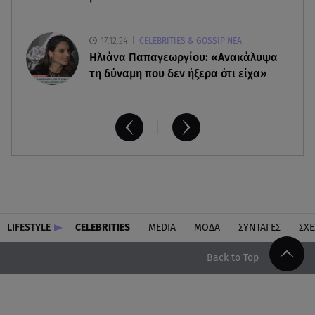
17.12.24
CELEBRITIES & GOSSIP ΝΕΑ
Ηλιάνα Παπαγεωργίου: «Ανακάλυψα
τη δύναμη που δεν ήξερα ότι είχα»
LIFESTYLE
CELEBRITIES
MEDIA
ΜΟΔΑ
ΣΥΝΤΑΓΕΣ
ΣΧΕ
Back to Top