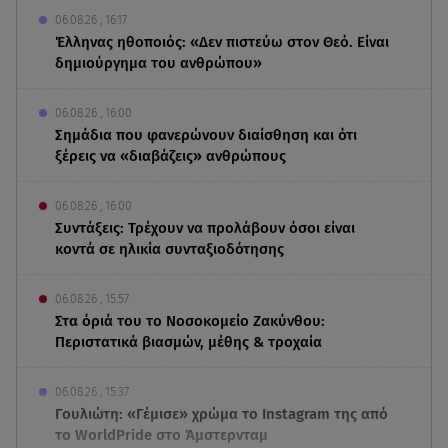
06.08.26 , 16:17
Έλληνας ηθοποιός: «Δεν πιστεύω στον Θεό. Είναι
δημιούργημα του ανθρώπου»
06.08.26 , 16:00
Σημάδια που φανερώνουν διαίσθηση και ότι
ξέρεις να «διαβάζεις» ανθρώπους
06.08.26 , 16:00
Συντάξεις: Τρέχουν να προλάβουν όσοι είναι
κοντά σε ηλικία συνταξιοδότησης
06.08.26 , 15:57
Στα όριά του το Νοσοκομείο Ζακύνθου:
Περιστατικά βιασμών, μέθης & τροχαία
06.08.26 , 15:37
Γουλιώτη: «Γέμισε» χρώμα το Instagram της από
το WorldPride στο Άμστερνταμ