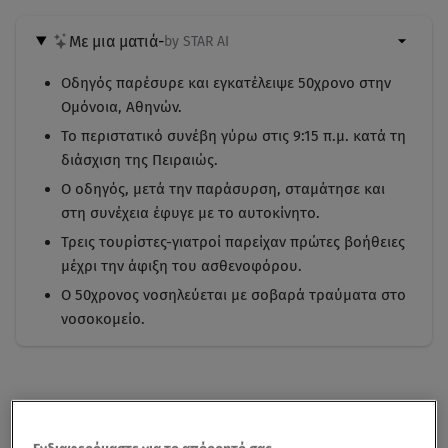
Με μια ματιά
-
by STAR AI
Οδηγός παρέσυρε και εγκατέλειψε 50χρονο στην
Ομόνοια, Αθηνών.
Το περιστατικό συνέβη γύρω στις 9:15 π.μ. κατά τη
διάσχιση της Πειραιώς.
Ο οδηγός, μετά την παράσυρση, σταμάτησε και
στη συνέχεια έφυγε με το αυτοκίνητο.
Τρεις τουρίστες-γιατροί παρείχαν πρώτες βοήθειες
μέχρι την άφιξη του ασθενοφόρου.
Ο 50χρονος νοσηλεύεται με σοβαρά τραύματα στο
νοσοκομείο.