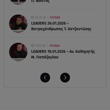
Π. Νάστος
06.08.26 , 14:34
«Πάμε για νέα θεραπεία»: Η νέα φωτογραφία του
26.01.26
ΕΛΛΑΔΑ
Παράσχου από το νοσοκομείο
LEADERS 26.01.2026 –
Βατραχάνθρωπος Τ. Χατζαντώνης
19.01.26
ΕΛΛΑΔΑ
LEADERS 19.01.2026 – Αν. Καθηγητής
Μ. Παπάζογλου