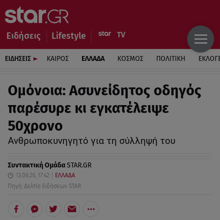
Ειδήσεις
Lifestyle
ΕΙΔΗΣΕΙΣ
ΚΑΙΡΟΣ
ΕΛΛΑΔΑ
ΚΟΣΜΟΣ
ΠΟΛΙΤΙΚΗ
ΕΚΛΟΓ
Ομόνοια: Ασυνείδητος οδηγός
παρέσυρε κι εγκατέλειψε
50χρονο
Ανθρωποκυνηγητό για τη σύλληψή του
Συντακτική Ομάδα
STAR.GR
13.06.26, 17:42
ΕΛΛΑΔΑ
Πηγή: Δελτίο Ειδήσεων STAR