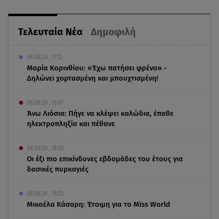
Τελευταία Νέα
Δημοφιλή
06.08.26 , 17:12
Μαρία Κορινθίου: «Έχω πατήσει φρένο» -
Δηλώνει χορτασμένη και μπουχτισμένη!
06.08.26 , 16:57
Άνω Λιόσια: Πήγε να κλέψει καλώδια, έπαθε
ηλεκτροπληξία και πέθανε
06.08.26 , 16:50
Οι έξι πιο επικίνδυνες εβδομάδες του έτους για
δασικές πυρκαγιές
06.08.26 , 16:25
Μικαέλα Κάσαρη: Έτοιμη για το Miss World