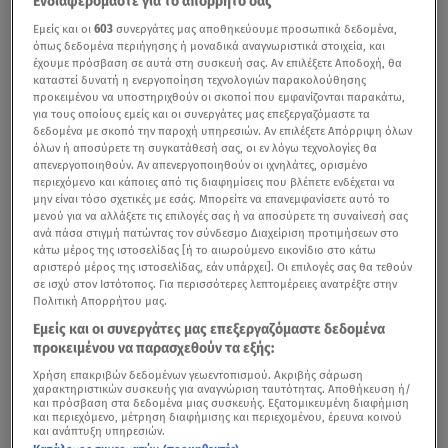
Ενδιαφερόμαστε για το απόρρητό σας
Εμείς και οι
603
συνεργάτες μας αποθηκεύουμε προσωπικά δεδομένα,
όπως δεδομένα περιήγησης ή μοναδικά αναγνωριστικά στοιχεία, και
έχουμε πρόσβαση σε αυτά στη συσκευή σας. Αν επιλέξετε Αποδοχή, θα
καταστεί δυνατή η ενεργοποίηση τεχνολογιών παρακολούθησης
προκειμένου να υποστηριχθούν οι σκοποί που εμφανίζονται παρακάτω,
για τους οποίους εμείς και οι συνεργάτες μας επεξεργαζόμαστε τα
δεδομένα με σκοπό την παροχή υπηρεσιών. Αν επιλέξετε Απόρριψη όλων
όλων ή αποσύρετε τη συγκατάθεσή σας, οι εν λόγω τεχνολογίες θα
απενεργοποιηθούν. Αν απενεργοποιηθούν οι ιχνηλάτες, ορισμένο
περιεχόμενο και κάποιες από τις διαφημίσεις που βλέπετε ενδέχεται να
μην είναι τόσο σχετικές με εσάς. Μπορείτε να επανεμφανίσετε αυτό το
μενού για να αλλάξετε τις επιλογές σας ή να αποσύρετε τη συναίνεσή σας
ανά πάσα στιγμή πατώντας τον σύνδεσμο Διαχείριση προτιμήσεων στο
κάτω μέρος της ιστοσελίδας [ή το αιωρούμενο εικονίδιο στο κάτω
αριστερό μέρος της ιστοσελίδας, εάν υπάρχει]. Οι επιλογές σας θα τεθούν
σε ισχύ στον Ιστότοπος. Για περισσότερες λεπτομέρειες ανατρέξτε στην
Πολιτική Απορρήτου μας.
Εμείς και οι συνεργάτες μας επεξεργαζόμαστε δεδομένα
προκειμένου να παρασχεθούν τα εξής:
Χρήση επακριβών δεδομένων γεωεντοπισμού. Ακριβής σάρωση
χαρακτηριστικών συσκευής για αναγνώριση ταυτότητας. Αποθήκευση ή/
και πρόσβαση στα δεδομένα μιας συσκευής. Εξατομικευμένη διαφήμιση
και περιεχόμενο, μέτρηση διαφήμισης και περιεχομένου, έρευνα κοινού
και ανάπτυξη υπηρεσιών.