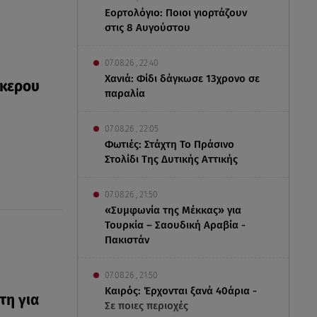
Εορτολόγιο: Ποιοι γιορτάζουν
στις 8 Αυγούστου
07.08.26 , 22:40
Χανιά: Φίδι δάγκωσε 13χρονο σε
όκερου
παραλία
07.08.26 , 22:05
Φωτιές: Στάχτη Το Πράσινο
Στολίδι Της Δυτικής Αττικής
07.08.26 , 21:50
«Συμφωνία της Μέκκας» για
Τουρκία – Σαουδική Αραβία -
Πακιστάν
07.08.26 , 21:50
Καιρός: Έρχονται ξανά 40άρια -
τη για
Σε ποιες περιοχές