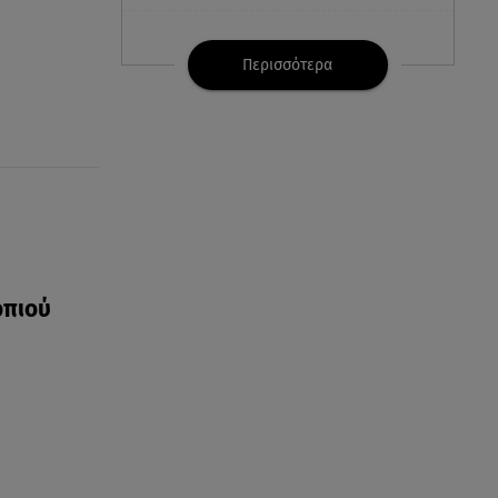
07.08.26 , 21:32
Κρήτη: Τουρίστας ρωτούσε
Περισσότερα
πόσο να πληρώσει για να
ασελγήσει σε 10χρονη
07.08.26 , 21:17
Κλήρωση Eurojackpot
7/8/2026: Οι τυχεροί αριθμοί για
τα 32.000.000 ευρώ
07.08.26 , 21:03
ρπιού
Σε τρία επίπεδα οι παραβιάσεις
της Τουρκίας στο Αιγαίο
07.08.26 , 21:00
MINI Aceman E: Τα αξεσουάρ για
περιπετειώδεις διαδρομές