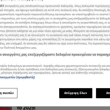
603
συνεργάτες μας αποθηκεύουμε προσωπικά δεδομένα, όπως δεδομένα περιήγησης
κά στοιχεία, και έχουμε πρόσβαση σε αυτά στη συσκευή σας. Αν επιλέξετε Αποδοχή, θ
νεργοποίηση τεχνολογιών παρακολούθησης προκειμένου να υποστηριχθούν οι σκοποί
ι παρακάτω, για τους οποίους εμείς και οι συνεργάτες μας επεξεργαζόμαστε τα δεδομέ
12.01.25, 13:19
υπηρεσιών. Αν επιλέξετε Απόρριψη όλων όλων ή αποσύρετε τη συγκατάθεσή σας, οι ε
Οι ερωτικές προβλέψεις για την εβδομά
 θα απενεργοποιηθούν. Αν απενεργοποιηθούν οι ιχνηλάτες, ορισμένο περιεχόμενο και κά
 που βλέπετε ενδέχεται να μην είναι τόσο σχετικές με εσάς. Μπορείτε να επανεμφανίσετ
13/01/2025 – 19/01/2025
ξετε τις επιλογές σας ή να αποσύρετε τη συναίνεσή σας ανά πάσα στιγμή πατώντας τον
Η εβδομάδα ξεκινάει με ευχάριστες εκπλήξεις και
προτιμήσεων στο κάτω μέρος της ιστοσελίδας [ή το αιωρούμενο εικονίδιο στο κάτω α
αναπάντεχες εξελίξεις
δας, εάν υπάρχει]. Οι επιλογές σας θα τεθούν σε ισχύ στον Ιστότοπος. Για περισσότερε
την Πολιτική Απορρήτου μας.
 οι συνεργάτες μας επεξεργαζόμαστε δεδομένα προκειμένου να παρασχ
ριβών δεδομένων γεωεντοπισμού. Ακριβής σάρωση χαρακτηριστικών συσκευής για αν
 Αποθήκευση ή/και πρόσβαση στα δεδομένα μιας συσκευής. Εξατομικευμένη διαφήμι
, μέτρηση διαφήμισης και περιεχομένου, έρευνα κοινού και ανάπτυξη υπηρεσιών.
συνεργατών (προμηθευτές)
η σκοπών
Απόρριψη όλων
Απ
11.01.25, 15:45
Stars System: Οι τυχεροί τομείς των Ιχθ
το 2025!