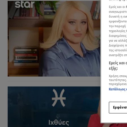
Εμείς και οι
αναγνωριστι
δυνατή η ε
εμφανίζοντα
την παροχή 
τεχνολογίες
διαφημίσεις
για να αλλά
Διαχείριση 
της ιστοσελί
ανατρέξτε σ
Εμείς και
εξής:
Χρήση επακ
ταυτότητας.
περιεχόμενο
Κατάλογος 
Εμφάνισ