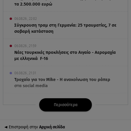
τα 2.500.000 ευρώ
06.08.26 , 22:02
Σύγκρουση τραμ στη Γερμανία: 25 τραυματίες, 7 σε
σοβαρή κατάσταση
06.08.26 , 21:59
Νέες τουρκικές προκλήσεις στο Αιγαίο - Αερομαχία
με ελληνικά F-16
06.08.26 , 21:31
Τροχαίο για τον Mike - Η ανακοίνωση του ράπερ
στα social media
06.08.26 , 21:22
Περισσότερα
Ισραήλ - Κύπρος - Κρήτη: Το μεγαλύτερο
υποθαλάσσιο καλώδιο στον κόσμο
Επιστροφή στην
Αρχική σελίδα
06.08.26 , 21:07