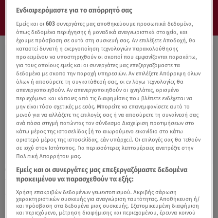
Ενδιαφερόμαστε για το απόρρητό σας
Εμείς και οι
603
συνεργάτες μας αποθηκεύουμε προσωπικά δεδομένα,
όπως δεδομένα περιήγησης ή μοναδικά αναγνωριστικά στοιχεία, και
έχουμε πρόσβαση σε αυτά στη συσκευή σας. Αν επιλέξετε Αποδοχή, θα
καταστεί δυνατή η ενεργοποίηση τεχνολογιών παρακολούθησης
προκειμένου να υποστηριχθούν οι σκοποί που εμφανίζονται παρακάτω,
για τους οποίους εμείς και οι συνεργάτες μας επεξεργαζόμαστε τα
δεδομένα με σκοπό την παροχή υπηρεσιών. Αν επιλέξετε Απόρριψη όλων
όλων ή αποσύρετε τη συγκατάθεσή σας, οι εν λόγω τεχνολογίες θα
απενεργοποιηθούν. Αν απενεργοποιηθούν οι ιχνηλάτες, ορισμένο
περιεχόμενο και κάποιες από τις διαφημίσεις που βλέπετε ενδέχεται να
μην είναι τόσο σχετικές με εσάς. Μπορείτε να επανεμφανίσετε αυτό το
μενού για να αλλάξετε τις επιλογές σας ή να αποσύρετε τη συναίνεσή σας
ανά πάσα στιγμή πατώντας τον σύνδεσμο Διαχείριση προτιμήσεων στο
κάτω μέρος της ιστοσελίδας [ή το αιωρούμενο εικονίδιο στο κάτω
αριστερό μέρος της ιστοσελίδας, εάν υπάρχει]. Οι επιλογές σας θα τεθούν
σε ισχύ στον Ιστότοπος. Για περισσότερες λεπτομέρειες ανατρέξτε στην
Πολιτική Απορρήτου μας.
Εμείς και οι συνεργάτες μας επεξεργαζόμαστε δεδομένα
28.12.21, 10:30
προκειμένου να παρασχεθούν τα εξής:
17 γυναικοκτονίες μόνο το 2021 - Η
«μαύρη» λίστα της χρονιάς
Χρήση επακριβών δεδομένων γεωεντοπισμού. Ακριβής σάρωση
χαρακτηριστικών συσκευής για αναγνώριση ταυτότητας. Αποθήκευση ή/
και πρόσβαση στα δεδομένα μιας συσκευής. Εξατομικευμένη διαφήμιση
και περιεχόμενο, μέτρηση διαφήμισης και περιεχομένου, έρευνα κοινού