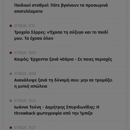
Παιδικοί σταθμοί: Πότε βγαίνουν τα προσωρινά
αποτελέσματα
07.08.26 , 17:13
Τροχαίο Σέρρες: «Έχασα τη σύζυγο και το παιδί
μου. Τα έχασα όλα»
07.08.26 , 16:03
Καιρός: Έρχονται ξανά 40άρια - Σε ποιες περιοχές
07.08.26 , 16:00
Ανακάλυψε ξανά τη δύναμή σου: μην σε τρομάζει
η μυϊκή απώλεια
07.08.26 , 15:24
Ιωάννα Τούνη - Δημήτρης Σπυριδωνίδης: Η
throwback φωτογραφία από την Ίμπιζα
07.08.26 , 15:21