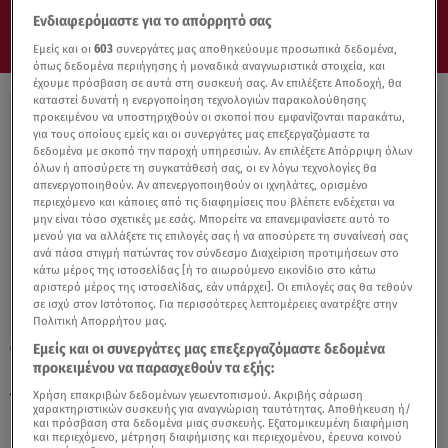
Ενδιαφερόμαστε για το απόρρητό σας
Εμείς και οι
603
συνεργάτες μας αποθηκεύουμε προσωπικά δεδομένα,
όπως δεδομένα περιήγησης ή μοναδικά αναγνωριστικά στοιχεία, και
έχουμε πρόσβαση σε αυτά στη συσκευή σας. Αν επιλέξετε Αποδοχή, θα
καταστεί δυνατή η ενεργοποίηση τεχνολογιών παρακολούθησης
προκειμένου να υποστηριχθούν οι σκοποί που εμφανίζονται παρακάτω,
για τους οποίους εμείς και οι συνεργάτες μας επεξεργαζόμαστε τα
δεδομένα με σκοπό την παροχή υπηρεσιών. Αν επιλέξετε Απόρριψη όλων
όλων ή αποσύρετε τη συγκατάθεσή σας, οι εν λόγω τεχνολογίες θα
απενεργοποιηθούν. Αν απενεργοποιηθούν οι ιχνηλάτες, ορισμένο
περιεχόμενο και κάποιες από τις διαφημίσεις που βλέπετε ενδέχεται να
μην είναι τόσο σχετικές με εσάς. Μπορείτε να επανεμφανίσετε αυτό το
μενού για να αλλάξετε τις επιλογές σας ή να αποσύρετε τη συναίνεσή σας
ανά πάσα στιγμή πατώντας τον σύνδεσμο Διαχείριση προτιμήσεων στο
κάτω μέρος της ιστοσελίδας [ή το αιωρούμενο εικονίδιο στο κάτω
αριστερό μέρος της ιστοσελίδας, εάν υπάρχει]. Οι επιλογές σας θα τεθούν
σε ισχύ στον Ιστότοπος. Για περισσότερες λεπτομέρειες ανατρέξτε στην
Πολιτική Απορρήτου μας.
Εμείς και οι συνεργάτες μας επεξεργαζόμαστε δεδομένα
13.08.20, 21:41
προκειμένου να παρασχεθούν τα εξής:
Εύβοια: Άγνωστοι έκαναν πλιάτσικο σε
πλημμυροπαθείς
Χρήση επακριβών δεδομένων γεωεντοπισμού. Ακριβής σάρωση
χαρακτηριστικών συσκευής για αναγνώριση ταυτότητας. Αποθήκευση ή/
και πρόσβαση στα δεδομένα μιας συσκευής. Εξατομικευμένη διαφήμιση
και περιεχόμενο, μέτρηση διαφήμισης και περιεχομένου, έρευνα κοινού