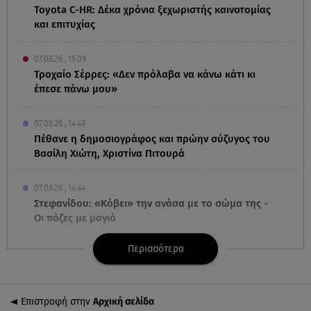
Toyota C-HR: Δέκα χρόνια ξεχωριστής καινοτομίας
και επιτυχίας
07.08.26 , 15:09
Τροχαίο Σέρρες: «Δεν πρόλαβα να κάνω κάτι κι
έπεσε πάνω μου»
07.08.26 , 14:49
Πέθανε η δημοσιογράφος και πρώην σύζυγος του
Βασίλη Χιώτη, Χριστίνα Πιτουρά
07.08.26 , 14:44
Στεφανίδου: «Κόβει» την ανάσα με το σώμα της -
Οι πόζες με μαγιό
Περισσότερα
07.08.26 , 14:05
Μυστράς: «Τον έβαλα στον καταψύκτη γιατί ήθελα
να τον κρατήσω άφθαρτο»
Επιστροφή στην
Αρχική σελίδα