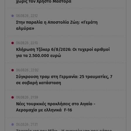
χωρίς τον Χρήστο Μάστορα
06.08.26 , 22:12
Στην παραλία η Αποστολία Ζώη: «Γεμάτη
αλμύρα»
06.08.26 , 22:10
Κλήρωση Τζόκερ 6/8/2026: Οι τυχεροί αριθμοί
για τα 2.500.000 ευρώ
06.08.26 , 22:02
Σύγκρουση τραμ στη Γερμανία: 25 τραυματίες, 7
σε σοβαρή κατάσταση
06.08.26 , 21:59
Νέες τουρκικές προκλήσεις στο Αιγαίο -
Αερομαχία με ελληνικά F-16
06.08.26 , 21:31
Τροχαίο για τον Mike - Η ανακοίνωση του ράπερ