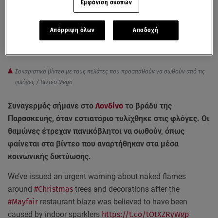
Εμφάνιση σκοπών
Απόρριψη όλων
Αποδοχή
Σοκαριστικό βίντεο με τους πελάτες που προσπαθούν να σωθούν από τις
φλόγες / Βίντεο Mega
Συναγερμός σήμανε στο
Λονδίνο
το βράδυ της
Παρασκευής, όταν εστιατόριο τυλίχθηκε στις φλόγες. Οι
θαμώνες έτρεχαν πανικόβλητοι να σωθούν, όπως
φαίνεται στα βίντεο που αναρτήθηκαν στα μέσα
κοινωνικής δικτύωσης.
We’ve issued an urgent warning about naked flames
around
#Christmas
trees and decorations after the
#Mayfair
restaurant blaze was believed to have been
caused by indoor sparklers
https://t.co/tOtXZRyWgp