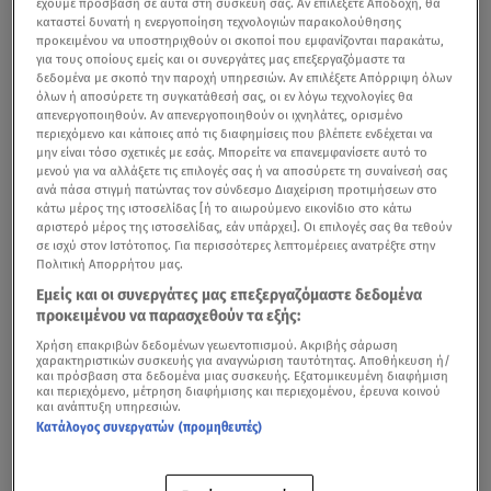
έχουμε πρόσβαση σε αυτά στη συσκευή σας. Αν επιλέξετε Αποδοχή, θα
καταστεί δυνατή η ενεργοποίηση τεχνολογιών παρακολούθησης
προκειμένου να υποστηριχθούν οι σκοποί που εμφανίζονται παρακάτω,
για τους οποίους εμείς και οι συνεργάτες μας επεξεργαζόμαστε τα
δεδομένα με σκοπό την παροχή υπηρεσιών. Αν επιλέξετε Απόρριψη όλων
όλων ή αποσύρετε τη συγκατάθεσή σας, οι εν λόγω τεχνολογίες θα
απενεργοποιηθούν. Αν απενεργοποιηθούν οι ιχνηλάτες, ορισμένο
περιεχόμενο και κάποιες από τις διαφημίσεις που βλέπετε ενδέχεται να
μην είναι τόσο σχετικές με εσάς. Μπορείτε να επανεμφανίσετε αυτό το
μενού για να αλλάξετε τις επιλογές σας ή να αποσύρετε τη συναίνεσή σας
ανά πάσα στιγμή πατώντας τον σύνδεσμο Διαχείριση προτιμήσεων στο
κάτω μέρος της ιστοσελίδας [ή το αιωρούμενο εικονίδιο στο κάτω
αριστερό μέρος της ιστοσελίδας, εάν υπάρχει]. Οι επιλογές σας θα τεθούν
σε ισχύ στον Ιστότοπος. Για περισσότερες λεπτομέρειες ανατρέξτε στην
Πολιτική Απορρήτου μας.
Εμείς και οι συνεργάτες μας επεξεργαζόμαστε δεδομένα
προκειμένου να παρασχεθούν τα εξής:
Χρήση επακριβών δεδομένων γεωεντοπισμού. Ακριβής σάρωση
χαρακτηριστικών συσκευής για αναγνώριση ταυτότητας. Αποθήκευση ή/
και πρόσβαση στα δεδομένα μιας συσκευής. Εξατομικευμένη διαφήμιση
και περιεχόμενο, μέτρηση διαφήμισης και περιεχομένου, έρευνα κοινού
και ανάπτυξη υπηρεσιών.
Κατάλογος συνεργατών (προμηθευτές)