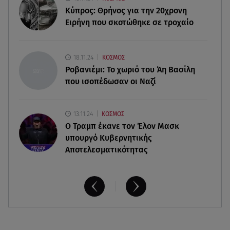
Αθηνά Οικονομάκου από την Μπόρα Μπόρα:
Κύπρος: Θρήνος για την 20χρονη
«Έσκασε όλη η κούραση του χειμώνα»
Ειρήνη που σκοτώθηκε σε τροχαίο
06.08.26 , 20:04
Σαμοθράκη: Συγκλονιστική διάσωση 15χρονης
18.11.24
ΚΟΣΜΟΣ
από δύσβατο φαράγγι
Ροβανιέμι: Το χωριό του Άη Βασίλη
που ισοπέδωσαν οι Ναζί
13.11.24
ΚΟΣΜΟΣ
O Τραμπ έκανε τον Έλον Μασκ
υπουργό Κυβερνητικής
Αποτελεσματικότητας