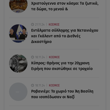
Χριστούγεννα στον κόσμο: Tα ξωτικά,
Δευτέρα 5 Οκτωβρίου
τα δώρα, το μενού &
06.08.26 , 12:40
Dacia: Πρωταγωνιστεί και στον στίβο
21.11.24
ΚΟΣΜΟΣ
Εντάλματα σύλληψης για Νετανιάχου
06.08.26 , 12:33
και Γκάλαντ από το Διεθνές
Παρουσιάστηκε η εφαρμογή myAGRO: Πότε
Δικαστήριο
ξεκινούν οι πληρωμές στους αγρότες
06.08.26 , 12:29
18.11.24
ΚΟΣΜΟΣ
Στην Καλιφόρνια ο Πέτρος Πολυχρονίδης: Οι
Κύπρος: Θρήνος για την 20χρονη
φωτογραφίες από τη Disneyland
Ειρήνη που σκοτώθηκε σε τροχαίο
06.08.26 , 12:08
Δεκαπενταύγουστος: Δείτε πόσα χρήματα
18.11.24
ΚΟΣΜΟΣ
δικαιούστε αν εργαστείτε την αργία
Ροβανιέμι: Το χωριό του Άη Βασίλη
που ισοπέδωσαν οι Ναζί