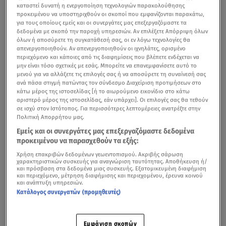
καταστεί δυνατή η ενεργοποίηση τεχνολογιών παρακολούθησης
προκειμένου να υποστηριχθούν οι σκοποί που εμφανίζονται παρακάτω,
για τους οποίους εμείς και οι συνεργάτες μας επεξεργαζόμαστε τα
δεδομένα με σκοπό την παροχή υπηρεσιών. Αν επιλέξετε Απόρριψη όλων
όλων ή αποσύρετε τη συγκατάθεσή σας, οι εν λόγω τεχνολογίες θα
απενεργοποιηθούν. Αν απενεργοποιηθούν οι ιχνηλάτες, ορισμένο
περιεχόμενο και κάποιες από τις διαφημίσεις που βλέπετε ενδέχεται να
μην είναι τόσο σχετικές με εσάς. Μπορείτε να επανεμφανίσετε αυτό το
μενού για να αλλάξετε τις επιλογές σας ή να αποσύρετε τη συναίνεσή σας
ανά πάσα στιγμή πατώντας τον σύνδεσμο Διαχείριση προτιμήσεων στο
κάτω μέρος της ιστοσελίδας [ή το αιωρούμενο εικονίδιο στο κάτω
Παγκόσμια ανησυχία από τις δηλώσεις Μαντβέντεφ για τη χρήση
αριστερό μέρος της ιστοσελίδας, εάν υπάρχει]. Οι επιλογές σας θα τεθούν
πυρηνικών όπλων από τη Ρωσία. Τι λέει η Ιαπωνία - Βίντεο από το κεντρικό
σε ισχύ στον Ιστότοπος. Για περισσότερες λεπτομέρειες ανατρέξτε στην
δελτίο ειδήσεων του Star
Πολιτική Απορρήτου μας.
Εμείς και οι συνεργάτες μας επεξεργαζόμαστε δεδομένα
Παγκόσμια ανησυχία έχουν προκαλέσει οι δηλώσεις για
προκειμένου να παρασχεθούν τα εξής:
χρήση πυρηνικών όπλων από τη
Ρωσία
, με το Κρεμλίνο
Χρήση επακριβών δεδομένων γεωεντοπισμού. Ακριβής σάρωση
χαρακτηριστικών συσκευής για αναγνώριση ταυτότητας. Αποθήκευση ή/
να δηλώνει πλέον ανοιχτά ότι μπορεί να τα
και πρόσβαση στα δεδομένα μιας συσκευής. Εξατομικευμένη διαφήμιση
και περιεχόμενο, μέτρηση διαφήμισης και περιεχομένου, έρευνα κοινού
χρησιμοποιήσει. Αυτή τη δήλωση έκανε σήμερα ο
και ανάπτυξη υπηρεσιών.
Ντμίτρι Μεντβέντεφ, πρώην πρόεδρος της Ρωσίας, που
Κατάλογος συνεργατών (προμηθευτές)
είναι αντιπρόεδρος του συμβουλίου ασφαλείας της
χώρας.
Εμφάνιση σκοπών