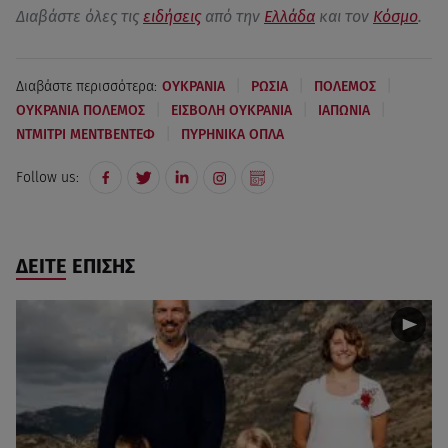
Διαβάστε όλες τις
ειδήσεις
από την
Ελλάδα
και τον
Κόσμο
.
|
|
|
Διαβάστε περισσότερα:
ΟΥΚΡΑΝΙΑ
ΡΩΣΙΑ
ΠΟΛΕΜΟΣ
|
|
|
ΟΥΚΡΑΝΙΑ ΠΟΛΕΜΟΣ
ΕΙΣΒΟΛΗ ΟΥΚΡΑΝΙΑ
ΙΑΠΩΝΙΑ
|
ΝΤΜΙΤΡΙ ΜΕΝΤΒΕΝΤΕΦ
ΠΥΡΗΝΙΚΑ ΟΠΛΑ
Follow us:
ΔΕΙΤΕ ΕΠΙΣΗΣ