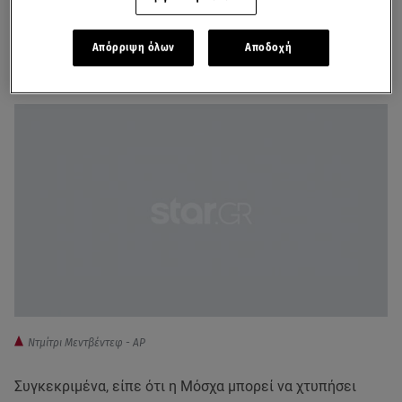
Απόρριψη όλων
Αποδοχή
Ουκρανία - Συγκλονιστικό video: Η στιγμή που
δέχονται πυρά δημοσιογράφοι!
Ντμίτρι Μεντβέντεφ - AP
Συγκεκριμένα, είπε ότι η Μόσχα μπορεί να χτυπήσει