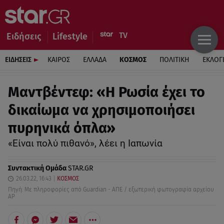
Ειδήσεις
Lifestyle
ΕΙΔΗΣΕΙΣ
ΚΑΙΡΟΣ
ΕΛΛΑΔΑ
ΚΟΣΜΟΣ
ΠΟΛΙΤΙΚΗ
ΕΚΛΟΓ
Μαντβέντεφ: «Η Ρωσία έχει το
δικαίωμα να χρησιμοποιήσει
πυρηνικά όπλα»
«Είναι πολύ πιθανό», λέει η Ιαπωνία
Συντακτική Ομάδα
STAR.GR
26.03.22, 16:43
ΚΟΣΜΟΣ
Πηγή: Με πληροφορίες από Guardian - ΑΠΕ / εξωτερική φωτογραφία αρχείου
AP