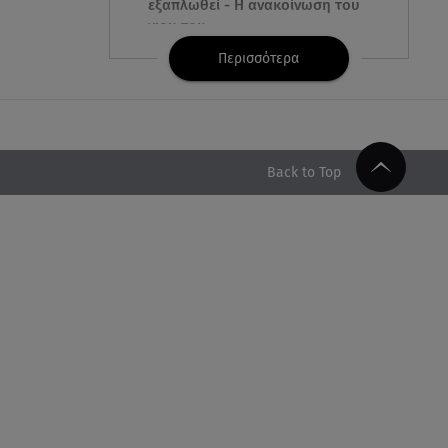
εξαπλωθεί - Η ανακοίνωση του
γιου του
Περισσότερα
08.08.26 , 17:20
Ανδρομάχη: «Είσαι το φως στη
ζωή μου» – Η νέα ανάρτηση με
τον γιο της
Back to Top
08.08.26 , 16:52
Δανάη Μπακογιάννη: Η κόρη
του Κώστα Μπακογιάννη έκανε
πανελλήνιο ρεκόρ
08.08.26 , 16:45
Πένθος για τον Λιονέλ Μέσι -
Πέθανε ο πατέρας του Χόρχε
στα 68 του χρόνια
08.08.26 , 16:07
Ευγενία Σαμαρά: Διακοπάρει με