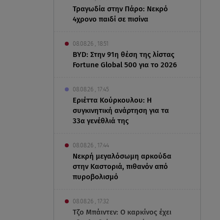
Τραγωδία στην Πάρο: Νεκρό
4χρονο παιδί σε πισίνα
08.08.26 , 18:51
BYD: Στην 91η θέση της λίστας
Fortune Global 500 για το 2026
08.08.26 , 17:45
Εριέττα Κούρκουλου: Η
συγκινητική ανάρτηση για τα
33α γενέθλιά της
08.08.26 , 17:44
Νεκρή μεγαλόσωμη αρκούδα
στην Καστοριά, πιθανόν από
πυροβολισμό
08.08.26 , 17:32
Τζο Μπάιντεν: Ο καρκίνος έχει