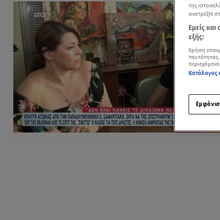
της ιστοσελί
ανατρέξτε σ
Εμείς και
εξής:
Χρήση επακ
ταυτότητας.
περιεχόμενο
Κατάλογος 
Εμφάνισ