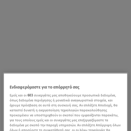
Ενδιαφερόμαστε για το απόρρητό σας
Εμείς και οι
603
συνεργάτες μας αποθηκεύουμε προσωπικά δεδομένα,
όπως δεδομένα περιήγησης ή μοναδικά αναγνωριστικά στοιχεία, και
έχουμε πρόσβαση σε αυτά στη συσκευή σας. Αν επιλέξετε Αποδοχή, θα
καταστεί δυνατή η ενεργοποίηση τεχνολογιών παρακολούθησης
προκειμένου να υποστηριχθούν οι σκοποί που εμφανίζονται παρακάτω,
για τους οποίους εμείς και οι συνεργάτες μας επεξεργαζόμαστε τα
δεδομένα με σκοπό την παροχή υπηρεσιών. Αν επιλέξετε Απόρριψη όλων
όλων ή αποσύρετε τη συγκατάθεσή σας, οι εν λόγω τεχνολογίες θα