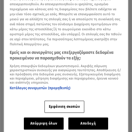
απενεργοποιηθούν. Αν απενεργοποιηθούν οι ιχνηλάτες, ορισμένο
περιεχόμενο και κάποιες από τις διαφημίσεις που βλέπετε ενδέχεται να
μην είναι τόσο σχετικές με εσάς. Μπορείτε να επανεμφανίσετε αυτό το
μενού για να αλλάξετε τις επιλογές σας ή να αποσύρετε τη συναίνεσή σας
ανά πάσα στιγμή πατώντας τον σύνδεσμο Διαχείριση προτιμήσεων στο
κάτω μέρος της ιστοσελίδας [ή το αιωρούμενο εικονίδιο στο κάτω
αριστερό μέρος της ιστοσελίδας, εάν υπάρχει]. Οι επιλογές σας θα τεθούν
σε ισχύ στον Ιστότοπος. Για περισσότερες λεπτομέρειες ανατρέξτε στην
Πολιτική Απορρήτου μας.
Εμείς και οι συνεργάτες μας επεξεργαζόμαστε δεδομένα
προκειμένου να παρασχεθούν τα εξής:
Χρήση επακριβών δεδομένων γεωεντοπισμού. Ακριβής σάρωση
χαρακτηριστικών συσκευής για αναγνώριση ταυτότητας. Αποθήκευση ή/
και πρόσβαση στα δεδομένα μιας συσκευής. Εξατομικευμένη διαφήμιση
και περιεχόμενο, μέτρηση διαφήμισης και περιεχομένου, έρευνα κοινού
και ανάπτυξη υπηρεσιών.
Κατάλογος συνεργατών (προμηθευτές)
Εμφάνιση σκοπών
Απόρριψη όλων
Αποδοχή