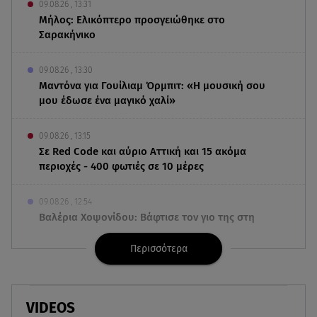
09.08.26 , 13:31
Μήλος: Ελικόπτερο προσγειώθηκε στο
Σαρακήνικο
09.08.26 , 13:30
Μαντόνα για Γουίλιαμ Όρμπιτ: «Η μουσική σου
μου έδωσε ένα μαγικό χαλί»
09.08.26 , 13:15
Σε Red Code και αύριο Αττική και 15 ακόμα
περιοχές - 400 φωτιές σε 10 μέρες
09.08.26 , 12:54
Βαλέρια Χοψονίδου: Βάφτισε τον γιο της στη
Βουλιαγμένη - Το όνομα που πήρε
Περισσότερα
09.08.26 , 12:44
Ερυθρός Σταυρός: Άγρια επίθεση σε νοσηλεύτρια
στα Επείγοντα
VIDEOS