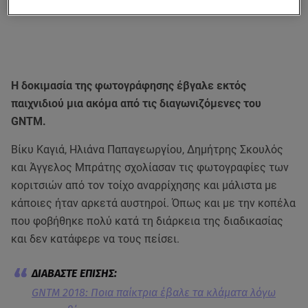
Η δοκιμασία της φωτογράφησης έβγαλε εκτός
παιχνιδιού μια ακόμα από τις διαγωνιζόμενες του
GNTM.
Βίκυ Καγιά, Ηλιάνα Παπαγεωργίου, Δημήτρης Σκουλός
και Άγγελος Μπράτης σχολίασαν τις φωτογραφίες των
κοριτσιών από τον τοίχο αναρρίχησης και μάλιστα με
κάποιες ήταν αρκετά αυστηροί. Όπως και με την κοπέλα
που φοβήθηκε πολύ κατά τη διάρκεια της διαδικασίας
και δεν κατάφερε να τους πείσει.
GNTM 2018: Ποια παίκτρια έβαλε τα κλάματα λόγω