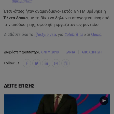
υψοφοβίας
Έτσι -όπως ήταν αναμενόμενο- εκτός GNTM βρέθηκε η
Έλντα Λάσκα
, με τη Βίκυ να δηλώνει.απογοητευμένη από
την απόδοση της, αφού ήδη εργαζόταν ως μοντέλο.
Διαβάστε όλα τα
lifestyle νεα
, για
Celebrities
και
Media
.
|
|
Διαβάστε περισσότερα:
GNTM 2018
ΕΛΝΤΑ
ΑΠΟΧΩΡΗΣΗ
Follow us:
ΔΕΙΤΕ ΕΠΙΣΗΣ