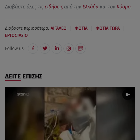
Διαβάστε όλες τις
ειδήσεις
από την
Ελλάδα
και τον
Κόσμο
.
|
|
|
Διαβάστε περισσότερα:
ΑΙΓΑΛΕΩ
ΦΩΤΙΑ
ΦΩΤΙΑ ΤΩΡΑ
ΕΡΓΟΣΤΑΣΙΟ
Follow us:
ΔΕΙΤΕ ΕΠΙΣΗΣ