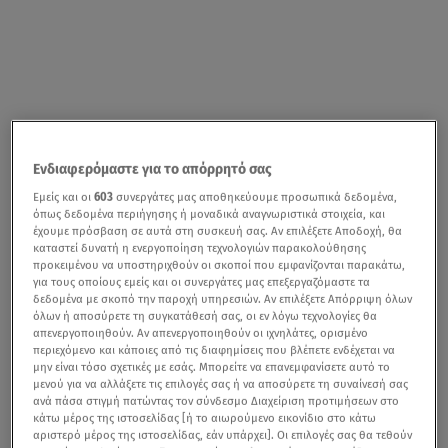
Ενδιαφερόμαστε για το απόρρητό σας
Εμείς και οι
603
συνεργάτες μας αποθηκεύουμε προσωπικά δεδομένα,
όπως δεδομένα περιήγησης ή μοναδικά αναγνωριστικά στοιχεία, και
έχουμε πρόσβαση σε αυτά στη συσκευή σας. Αν επιλέξετε Αποδοχή, θα
καταστεί δυνατή η ενεργοποίηση τεχνολογιών παρακολούθησης
προκειμένου να υποστηριχθούν οι σκοποί που εμφανίζονται παρακάτω,
για τους οποίους εμείς και οι συνεργάτες μας επεξεργαζόμαστε τα
δεδομένα με σκοπό την παροχή υπηρεσιών. Αν επιλέξετε Απόρριψη όλων
όλων ή αποσύρετε τη συγκατάθεσή σας, οι εν λόγω τεχνολογίες θα
απενεργοποιηθούν. Αν απενεργοποιηθούν οι ιχνηλάτες, ορισμένο
περιεχόμενο και κάποιες από τις διαφημίσεις που βλέπετε ενδέχεται να
μην είναι τόσο σχετικές με εσάς. Μπορείτε να επανεμφανίσετε αυτό το
μενού για να αλλάξετε τις επιλογές σας ή να αποσύρετε τη συναίνεσή σας
ανά πάσα στιγμή πατώντας τον σύνδεσμο Διαχείριση προτιμήσεων στο
κάτω μέρος της ιστοσελίδας [ή το αιωρούμενο εικονίδιο στο κάτω
αριστερό μέρος της ιστοσελίδας, εάν υπάρχει]. Οι επιλογές σας θα τεθούν