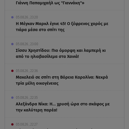
Γιάννη Παπαμιχαήλ ως "Γιαννάκη"»
05.08.26 , 23:20
Η Μέγκαν Μαρκλ έγινε 45! Ο ξέφρενος χορός με
τιάρα μέσα στο σπίτι της
05.08.26 , 23:00
Σίσσυ Χρηστίδου: Πιο όμορφη και λαμπερή κι
από το ηλιοβασίλεμα στα Χανιά!
05.08.26 , 22:36
Μακελειό σε σπίτι στη Βόρεια Καρολίνα: Νεκρά
τρία μέλη οικογένειας
05.08.26 , 22:35
Αλεξάνδρα Νίκα: Η... χρυσή ώρα στο σκάφος με
την καλύτερη παρέα!
05.08.26 , 22:27