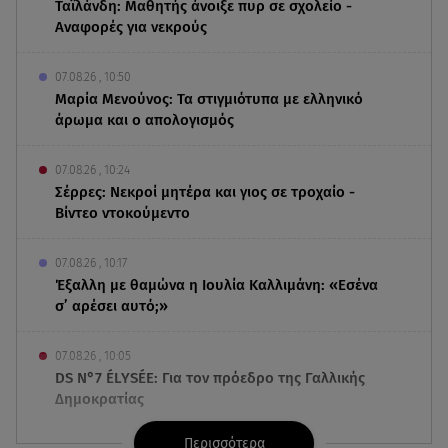
Ταϊλάνδη: Μαθητής άνοιξε πυρ σε σχολείο -
Αναφορές για νεκρούς
07.08.26 , 10:50
Μαρία Μενούνος: Τα στιγμιότυπα με ελληνικό
άρωμα και ο απολογισμός
07.08.26 , 10:24
Σέρρες: Νεκροί μητέρα και γιος σε τροχαίο -
Βίντεο ντοκούμεντο
07.08.26 , 10:17
Έξαλλη με θαμώνα η Ιουλία Καλλιμάνη: «Εσένα
σ’ αρέσει αυτό;»
07.08.26 , 10:05
DS N°7 ÉLYSÉE: Για τον πρόεδρο της Γαλλικής
Δημοκρατίας
Περισσότερα