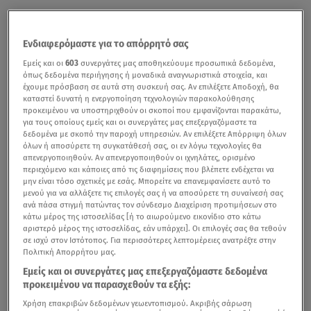
Ενδιαφερόμαστε για το απόρρητό σας
Εμείς και οι
603
συνεργάτες μας αποθηκεύουμε προσωπικά δεδομένα,
όπως δεδομένα περιήγησης ή μοναδικά αναγνωριστικά στοιχεία, και
έχουμε πρόσβαση σε αυτά στη συσκευή σας. Αν επιλέξετε Αποδοχή, θα
καταστεί δυνατή η ενεργοποίηση τεχνολογιών παρακολούθησης
προκειμένου να υποστηριχθούν οι σκοποί που εμφανίζονται παρακάτω,
για τους οποίους εμείς και οι συνεργάτες μας επεξεργαζόμαστε τα
δεδομένα με σκοπό την παροχή υπηρεσιών. Αν επιλέξετε Απόρριψη όλων
όλων ή αποσύρετε τη συγκατάθεσή σας, οι εν λόγω τεχνολογίες θα
απενεργοποιηθούν. Αν απενεργοποιηθούν οι ιχνηλάτες, ορισμένο
περιεχόμενο και κάποιες από τις διαφημίσεις που βλέπετε ενδέχεται να
μην είναι τόσο σχετικές με εσάς. Μπορείτε να επανεμφανίσετε αυτό το
μενού για να αλλάξετε τις επιλογές σας ή να αποσύρετε τη συναίνεσή σας
ανά πάσα στιγμή πατώντας τον σύνδεσμο Διαχείριση προτιμήσεων στο
κάτω μέρος της ιστοσελίδας [ή το αιωρούμενο εικονίδιο στο κάτω
αριστερό μέρος της ιστοσελίδας, εάν υπάρχει]. Οι επιλογές σας θα τεθούν
σε ισχύ στον Ιστότοπος. Για περισσότερες λεπτομέρειες ανατρέξτε στην
Πολιτική Απορρήτου μας.
Εμείς και οι συνεργάτες μας επεξεργαζόμαστε δεδομένα
προκειμένου να παρασχεθούν τα εξής:
Χρήση επακριβών δεδομένων γεωεντοπισμού. Ακριβής σάρωση