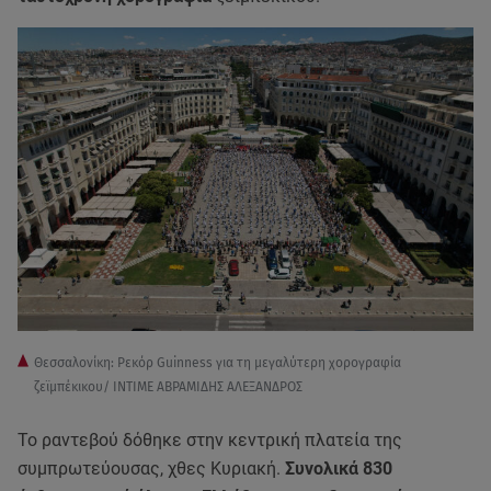
Θεσσαλονίκη: Ρεκόρ Guinness για τη μεγαλύτερη χορογραφία
ζεϊμπέκικου/ ΙΝΤΙΜΕ ΑΒΡΑΜΙΔΗΣ ΑΛΕΞΑΝΔΡΟΣ
Το ραντεβού δόθηκε στην κεντρική πλατεία της
συμπρωτεύουσας, χθες Κυριακή.
Συνολικά 830