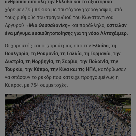
άνθρωποι από όλη την Ελλάδα και το εξωτερικό
χόρεψαν ζεϊμπέκικο με ταυτόχρονη χορογραφία, υπό
τους ρυθμούς του τραγουδιού του Κωνσταντίνου
Αργυρού
«Μια Θεσσαλονίκη»
και παράλληλα,
έστειλαν
ένα μήνυμα ευαισθητοποίησης για τη νόσο Αλτσχάιμερ.
Οι χορευτές και οι χορεύτριες από την
Ελλάδα, τη
Βουλγαρία, τη Ρουμανία, τη Γαλλία, τη Γερμανία, την
Αυστρία, τη Νορβηγία, τη Σερβία, την Πολωνία, την
Τουρκία, την Κύπρο, την Κίνα και τις ΗΠΑ
, κατόρθωσαν
να σπάσουν το ρεκόρ που κατείχε προηγουμένως η
Κύπρος, με 754 συμμετοχές.