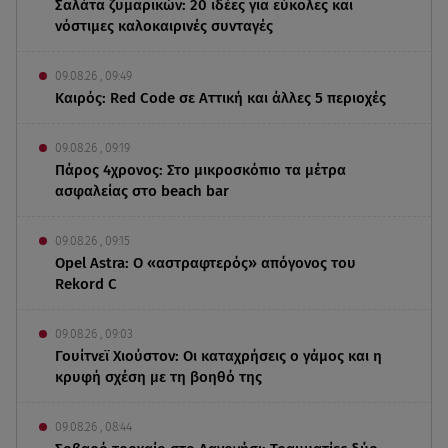
Σαλάτα ζυμαρικών: 20 ιδέες για εύκολες και
νόστιμες καλοκαιρινές συνταγές
09.08.26 , 09:49
Καιρός: Red Code σε Αττική και άλλες 5 περιοχές
09.08.26 , 09:19
Πάρος 4χρονος: Στο μικροσκόπιο τα μέτρα
ασφαλείας στο beach bar
09.08.26 , 09:15
Opel Astra: Ο «αστραφτερός» απόγονος του
Rekord C
09.08.26 , 09:03
Γουίτνεϊ Χιούστον: Οι καταχρήσεις ο γάμος και η
κρυφή σχέση με τη βοηθό της
09.08.26 , 08:44