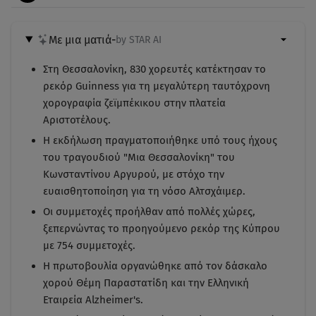
Με μια ματιά
-
by STAR AI
Στη Θεσσαλονίκη, 830 χορευτές κατέκτησαν το
ρεκόρ Guinness για τη μεγαλύτερη ταυτόχρονη
χορογραφία ζεϊμπέκικου στην πλατεία
Αριστοτέλους.
Η εκδήλωση πραγματοποιήθηκε υπό τους ήχους
του τραγουδιού "Μια Θεσσαλονίκη" του
Κωνσταντίνου Αργυρού, με στόχο την
ευαισθητοποίηση για τη νόσο Αλτσχάιμερ.
Οι συμμετοχές προήλθαν από πολλές χώρες,
ξεπερνώντας το προηγούμενο ρεκόρ της Κύπρου
με 754 συμμετοχές.
Η πρωτοβουλία οργανώθηκε από τον δάσκαλο
χορού Θέμη Παραστατίδη και την Ελληνική
Εταιρεία Alzheimer's.