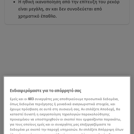
Η ηθική ικανοποίηση από την επίτευξη του ρεκόρ
είναι μεγάλη, αν και δεν συνοδεύεται από
χρηματικό έπαθλο.
Ενδιαφερόμαστε για το απόρρητό σας
Εμείς και οι
603
συνεργάτες μας αποθηκεύουμε προσωπικά δεδομένα,
όπως δεδομένα περιήγησης ή μοναδικά αναγνωριστικά στοιχεία, και
έχουμε πρόσβαση σε αυτά στη συσκευή σας. Αν επιλέξετε Αποδοχή, θα
καταστεί δυνατή η ενεργοποίηση τεχνολογιών παρακολούθησης
προκειμένου να υποστηριχθούν οι σκοποί που εμφανίζονται παρακάτω,
για τους οποίους εμείς και οι συνεργάτες μας επεξεργαζόμαστε τα
δεδομένα με σκοπό την παροχή υπηρεσιών. Αν επιλέξετε Απόρριψη όλων