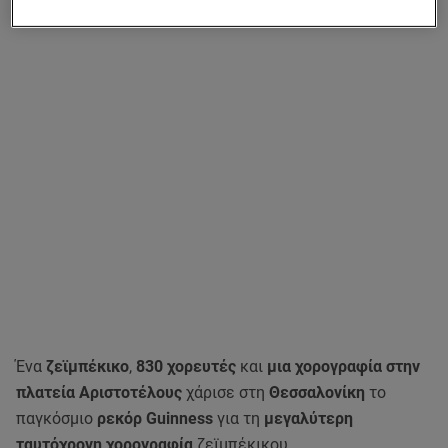
Ένα
ζεϊμπέκικο
,
830 χορευτές
και
μια χορογραφία στην
πλατεία Αριστοτέλους
χάρισε στη
Θεσσαλονίκη
το
παγκόσμιο
ρεκόρ Guinness
για τη
μεγαλύτερη
ταυτόχρονη χορογραφία
ζεϊμπέκικου.