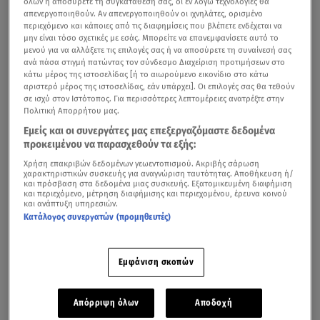
όλων ή αποσύρετε τη συγκατάθεσή σας, οι εν λόγω τεχνολογίες θα
απενεργοποιηθούν. Αν απενεργοποιηθούν οι ιχνηλάτες, ορισμένο
περιεχόμενο και κάποιες από τις διαφημίσεις που βλέπετε ενδέχεται να
μην είναι τόσο σχετικές με εσάς. Μπορείτε να επανεμφανίσετε αυτό το
μενού για να αλλάξετε τις επιλογές σας ή να αποσύρετε τη συναίνεσή σας
ανά πάσα στιγμή πατώντας τον σύνδεσμο Διαχείριση προτιμήσεων στο
κάτω μέρος της ιστοσελίδας [ή το αιωρούμενο εικονίδιο στο κάτω
αριστερό μέρος της ιστοσελίδας, εάν υπάρχει]. Οι επιλογές σας θα τεθούν
σε ισχύ στον Ιστότοπος. Για περισσότερες λεπτομέρειες ανατρέξτε στην
Πολιτική Απορρήτου μας.
Εμείς και οι συνεργάτες μας επεξεργαζόμαστε δεδομένα
προκειμένου να παρασχεθούν τα εξής:
Χρήση επακριβών δεδομένων γεωεντοπισμού. Ακριβής σάρωση
χαρακτηριστικών συσκευής για αναγνώριση ταυτότητας. Αποθήκευση ή/
και πρόσβαση στα δεδομένα μιας συσκευής. Εξατομικευμένη διαφήμιση
και περιεχόμενο, μέτρηση διαφήμισης και περιεχομένου, έρευνα κοινού
και ανάπτυξη υπηρεσιών.
Κατάλογος συνεργατών (προμηθευτές)
Εμφάνιση σκοπών
Απόρριψη όλων
Αποδοχή