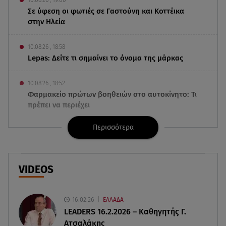
10.08.26 , 19:00
Σε ύφεση οι φωτιές σε Γαστούνη και Κοττέικα
στην Ηλεία
10.08.26 , 18:58
Lepas: Δείτε τι σημαίνει το όνομα της μάρκας
10.08.26 , 18:52
Φαρμακείο πρώτων βοηθειών στο αυτοκίνητο: Τι
πρέπει να περιέχει
Περισσότερα
10.08.26 , 18:45
Διάσημη ηθοποιός υποδέχθηκε το πρώτο της
παιδί στα 42 της χρόνια
VIDEOS
10.08.26 , 18:35
Καλογερόπουλος: Πότε και πού θα γίνει η κηδεία
του – Η τελευταία επιθυμία
16.02.26
ΕΛΛΑΔΑ
LEADERS 16.2.2026 – Καθηγητής Γ.
Ατσαλάκης
10.08.26 , 18:12