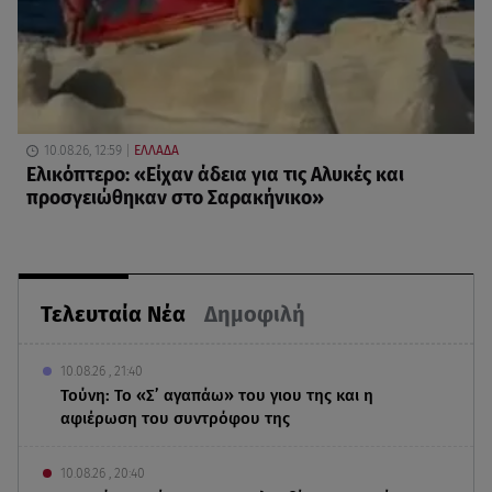
10.08.26, 12:59
ΕΛΛΑΔΑ
Eλικόπτερο: «Είχαν άδεια για τις Αλυκές και
προσγειώθηκαν στο Σαρακήνικο»
Τελευταία Νέα
Δημοφιλή
10.08.26 , 21:40
Τούνη: Το «Σ’ αγαπάω» του γιου της και η
αφιέρωση του συντρόφου της
10.08.26 , 20:40