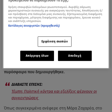
προκειμένου να παρασχεθούν τα εξής:
Χρήση επακριβών δεδομένων γεωεντοπισμού. Ακριβής σάρωση
χαρακτηριστικών συσκευής για αναγνώριση ταυτότητας. Αποθήκευση ή/
και πρόσβαση στα δεδομένα μιας συσκευής. Εξατομικευμένη διαφήμιση
και περιεχόμενο, μέτρηση διαφήμισης και περιεχομένου, έρευνα κοινού
και ανάπτυξη υπηρεσιών.
Κατάλογος συνεργατών (προμηθευτές)
Εμφάνιση σκοπών
Το μεγάλο ερώτημα για το δυστύχημα των
Τεμπών
είναι
αν τελικά το πόρισμα του καθηγητή Καρώνη του ΕΜΠ
Απόρριψη όλων
Αποδοχή
δώσει σαφή απάντηση για την ουσία που προκάλεσε την
πυρκαγιά, μετά τη σύγκρουση των δύο τρένων και την
πυρόσφαιρα που δημιουργήθηκε.
Τέμπη: Πολιτική κόντρα και εξελίξεις φέρνουν οι
συγκεντρώσεις
Όπως συγκεκριμένα ανέφερε στη Μάρα Ζαχαρέα, στο