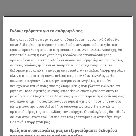
Ενδιαφερόμαστε για το απόρρητό σας
Εμείς και οι
603
συνεργάτες μας αποθηκεύουμε προσωπικά δεδομένα,
όπως δεδομένα περιήγησης ή μοναδικά αναγνωριστικά στοιχεία, και
έχουμε πρόσβαση σε αυτά στη συσκευή σας. Αν επιλέξετε Αποδοχή, θα
καταστεί δυνατή η ενεργοποίηση τεχνολογιών παρακολούθησης
προκειμένου να υποστηριχθούν οι σκοποί που εμφανίζονται παρακάτω,
για τους οποίους εμείς και οι συνεργάτες μας επεξεργαζόμαστε τα
δεδομένα με σκοπό την παροχή υπηρεσιών. Αν επιλέξετε Απόρριψη όλων
όλων ή αποσύρετε τη συγκατάθεσή σας, οι εν λόγω τεχνολογίες θα
απενεργοποιηθούν. Αν απενεργοποιηθούν οι ιχνηλάτες, ορισμένο
περιεχόμενο και κάποιες από τις διαφημίσεις που βλέπετε ενδέχεται να
μην είναι τόσο σχετικές με εσάς. Μπορείτε να επανεμφανίσετε αυτό το
μενού για να αλλάξετε τις επιλογές σας ή να αποσύρετε τη συναίνεσή σας
ανά πάσα στιγμή πατώντας τον σύνδεσμο Διαχείριση προτιμήσεων στο
κάτω μέρος της ιστοσελίδας [ή το αιωρούμενο εικονίδιο στο κάτω
αριστερό μέρος της ιστοσελίδας, εάν υπάρχει]. Οι επιλογές σας θα τεθούν
σε ισχύ στον Ιστότοπος. Για περισσότερες λεπτομέρειες ανατρέξτε στην
Πολιτική Απορρήτου μας.
Εμείς και οι συνεργάτες μας επεξεργαζόμαστε δεδομένα