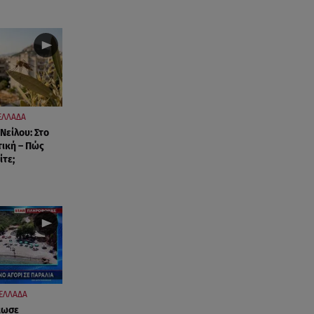
08.08.26 , 10:46
Φωτιά σε κτίριο στην
Κουμουνδούρου -
Απεγκλωβίστηκε ένα άτομο
08.08.26 , 10:12
ΕΛΛΑΔΑ
Ιός του Δυτικού Νείλου: Στο
 Νείλου: Στο
«κόκκινο» η Αττική – Πώς να
τική – Πώς
προστατευτείτε;
ίτε;
08.08.26 , 10:11
Λίλα Μπακλέση: Γέννησε τον γιο
της η ηθοποιός - Η πρώτη
φωτογραφία
08.08.26 , 10:00
Νηστίσιμη συνταγή για να
ΕΛΛΑΔΑ
φτιάξετε χαλβά με σοκολάτα και
κωσε
πορτοκάλι