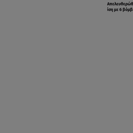
Απελευθερώθ
ίση με 6 βόμβ