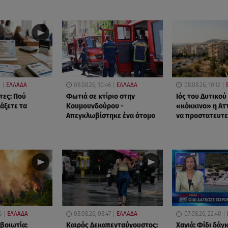
3
ΕΛΛΑΔΑ
08.08.26, 10:46
ΕΛΛΑΔΑ
08.08.26, 10:12
τες: Πού
Φωτιά σε κτίριο στην
Ιός του Δυτικού
άξετε τα
Κουμουνδούρου -
«κόκκινο» η Ατ
Απεγκλωβίστηκε ένα άτομο
να προστατευτε
6
ΕΛΛΑΔΑ
08.08.26, 08:47
ΕΛΛΑΔΑ
07.08.26, 22:40
βοιωτία:
Καιρός Δεκαπενταύγουστος:
Χανιά: Φίδι δάγ