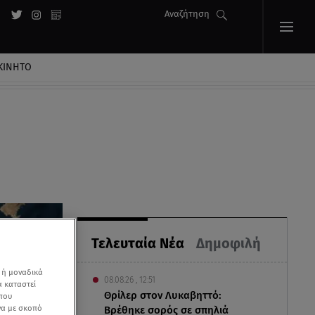
Αναζήτηση
ΚΙΝΗΤΟ
Τελευταία Νέα
Δημοφιλή
 ή μοναδικά
08.08.26 , 12:51
α καταστεί
Θρίλερ στον Λυκαβηττό:
 που
να με σκοπό
Βρέθηκε σορός σε σπηλιά