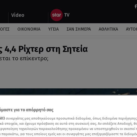
Video
ΛΟΓΕΣ
ΟΙΚΟΝΟΜΙΑ
ΥΓΕΙΑ
ΣΑΝ ΣΗΜΕΡΑ
ΑΘΛΗΤΙΚΑ
ΑΥΤΟ
 4,4 Ρίχτερ στη Σητεία
ται το επίκεντρο;
μαστε για το απόρρητό σας
603
συνεργάτες μας αποθηκεύουμε προσωπικά δεδομένα, όπως δεδομένα περιήγησης
κά στοιχεία, και έχουμε πρόσβαση σε αυτά στη συσκευή σας. Αν επιλέξετε Αποδοχή, θ
νεργοποίηση τεχνολογιών παρακολούθησης προκειμένου να υποστηριχθούν οι σκοποί
ι παρακάτω, για τους οποίους εμείς και οι συνεργάτες μας επεξεργαζόμαστε τα δεδομέ