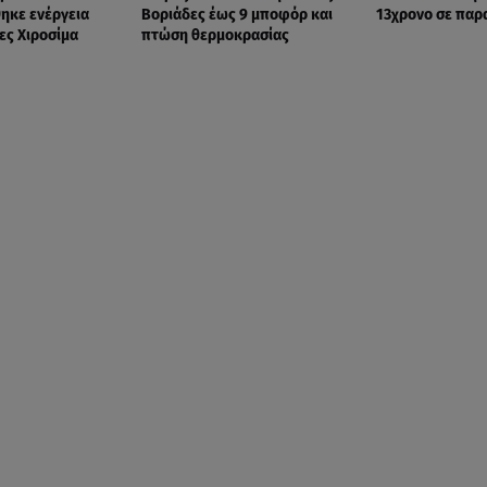
ηκε ενέργεια
Βοριάδες έως 9 μποφόρ και
13χρονο σε παρ
ες Χιροσίμα
πτώση θερμοκρασίας