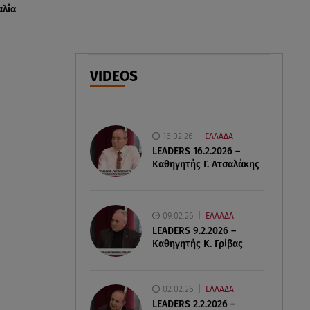
αλία
08.08.26 , 09:26
Φωτιά Αττικοβοιωτία:
Απελευθερώθηκε ενέργεια ίση
VIDEOS
με 6 βόμβες Χιροσίμα
08.08.26 , 09:05
BMW: Οι πωλήσεις και η
16.02.26
ΕΛΛΑΔΑ
συμφωνία με τους
LEADERS 16.2.2026 –
εργαζόμενους
Καθηγητής Γ. Ατσαλάκης
09.02.26
ΕΛΛΑΔΑ
LEADERS 9.2.2026 –
Καθηγητής Κ. Γρίβας
02.02.26
ΕΛΛΑΔΑ
LEADERS 2.2.2026 –