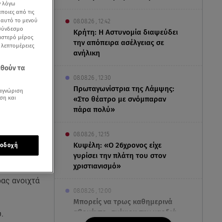
ν λόγω
ποιες από τις
ε αυτό το μενού
08.08.26 , 12:42
 σύνδεσμο
Κρήτη: Η Αστυνομία διαψεύδει
ριστερό μέρος
την απόπειρα ασέλγειας σε
ς λεπτομέρειες
ανήλικη
εθούν τα
08.08.26 , 12:30
Πρωταγωνίστρια της Λάμψης:
αγνώριση
ση και
«Στο θέατρο με σνόμπαραν
πάρα πολύ»
08.08.26 , 12:15
Κυψέλη: «Ο 26χρονος είχε
οδοχή
γυρίσει την πλάτη του στον
χριστιανισμό»
ας ανοιχτά
08.08.26 , 12:00
Μπορείς να τρως καθημερινά
αβοκάντο, σκέψου την καρδιά
.