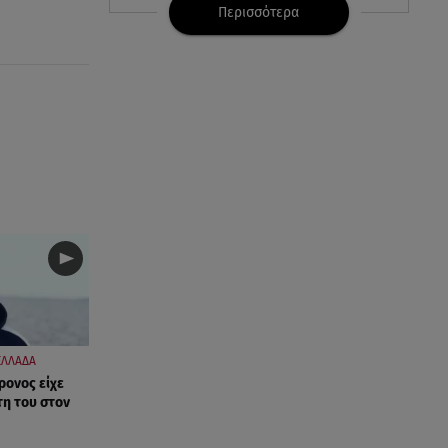
και το βάρος σου
Περισσότερα
08.08.26 , 11:29
Γιάννης Παπαμιχαήλ: Η
συγκινητική ανάρτηση για τον
Δημήτρη Παπαμιχαήλ
08.08.26 , 11:23
Νέο σκάνδαλο: Η UEFA κατέβαλε
εξαψήφιο ποσό στην ερωμένη
του Ινφαντίνο
08.08.26 , 11:03
Νέες ταυτότητες: Πού πρέπει να
αλλάξετε τα στοιχεία σας
ΕΛΛΑΔΑ
08.08.26 , 10:47
ρονος είχε
Γουίλιαμ Όρμπιτ: Πέθανε στα 69
τη του στον
ο παραγωγός και συνεργάτης
της Μαντόνα