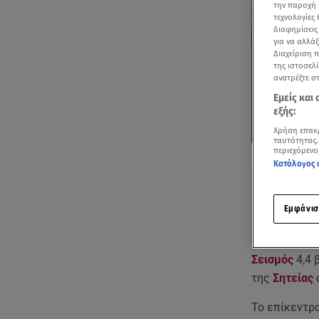
την παροχή 
τεχνολογίες
διαφημίσεις
για να αλλά
Διαχείριση 
της ιστοσελί
ανατρέξτε σ
Εμείς και
εξής:
Χρήση επακ
ταυτότητας.
Δείτε περισσ
περιεχόμενο
Πρόσθηκη star
Κατάλογος 
Εμφάνισ
Σεισμός
4,4 
της
Σητείας
Το επίκεντρο