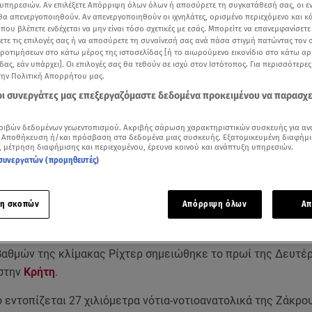
υπηρεσιών. Αν επιλέξετε Απόρριψη όλων όλων ή αποσύρετε τη συγκατάθεσή σας, οι ε
 θα απενεργοποιηθούν. Αν απενεργοποιηθούν οι ιχνηλάτες, ορισμένο περιεχόμενο και κά
 που βλέπετε ενδέχεται να μην είναι τόσο σχετικές με εσάς. Μπορείτε να επανεμφανίσετ
ξετε τις επιλογές σας ή να αποσύρετε τη συναίνεσή σας ανά πάσα στιγμή πατώντας τον
προτιμήσεων στο κάτω μέρος της ιστοσελίδας [ή το αιωρούμενο εικονίδιο στο κάτω α
δας, εάν υπάρχει]. Οι επιλογές σας θα τεθούν σε ισχύ στον Ιστότοπος. Για περισσότερε
την Πολιτική Απορρήτου μας.
 οι συνεργάτες μας επεξεργαζόμαστε δεδομένα προκειμένου να παρασχ
ριβών δεδομένων γεωεντοπισμού. Ακριβής σάρωση χαρακτηριστικών συσκευής για αν
 Αποθήκευση ή/και πρόσβαση στα δεδομένα μιας συσκευής. Εξατομικευμένη διαφήμι
ότερα άρθρα μας στην αναζήτηση σας
, μέτρηση διαφήμισης και περιεχομένου, έρευνα κοινού και ανάπτυξη υπηρεσιών.
.gr στις επιλογές σας
συνεργατών (προμηθευτές)
Δείτε περισσότερα άρθρα μας στα αποτελέσματα αναζήτησης
η σκοπών
Απόρριψη όλων
Απ
Add star.gr on Google
βαθμών της κλίμακας Ρίχτερ σημειώθηκε το πρωί της Δευτέρ
στην
Κρήτη
.
 εντοπίζεται 27 χιλιόμετρα νότια-νοτιοανατολικά της Ζάκρου