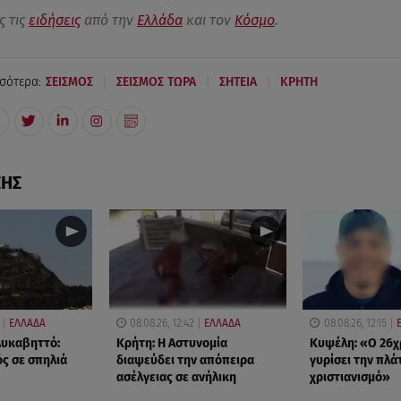
ς τις
ειδήσεις
από την
Ελλάδα
και τον
Κόσμο
.
|
|
|
σότερα:
ΣΕΙΣΜΟΣ
ΣΕΙΣΜΟΣ ΤΩΡΑ
ΣΗΤΕΙΑ
ΚΡΗΤΗ
ΣΗΣ
ΕΛΛΑΔΑ
08.08.26, 12:42
ΕΛΛΑΔΑ
08.08.26, 12:15
Λυκαβηττό:
Κρήτη: Η Αστυνομία
Κυψέλη: «Ο 26χ
ς σε σπηλιά
διαψεύδει την απόπειρα
γυρίσει την πλά
ασέλγειας σε ανήλικη
χριστιανισμό»