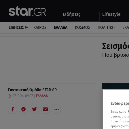
Αθλητικά
Quiz
Ειδήσεις
Lifestyle
Αυτοκίνητο
ΕΙΔΗΣΕΙΣ
ΚΑΙΡΟΣ
ΕΛΛΑΔΑ
ΚΟΣΜΟΣ
ΠΟΛΙΤΙΚΗ
ΕΚ
Σεισμός
Πού βρίσκε
Συντακτική Ομάδα
STAR.GR
07.10.24, 09:07
ΕΛΛΑΔΑ
Ενδιαφερό
Εμείς και οι
αναγνωριστι
δυνατή η ε
εμφανίζοντα