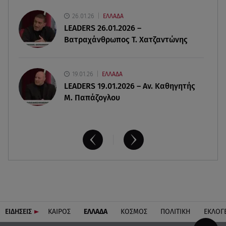
Συντάξεις: Τρέχουν να προλάβουν όσοι είναι
26.01.26
ΕΛΛΑΔΑ
κοντά σε ηλικία συνταξιοδότησης
LEADERS 26.01.2026 –
Βατραχάνθρωπος Τ. Χατζαντώνης
19.01.26
ΕΛΛΑΔΑ
LEADERS 19.01.2026 – Αν. Καθηγητής
Μ. Παπάζογλου
ΕΙΔΗΣΕΙΣ
ΚΑΙΡΟΣ
ΕΛΛΑΔΑ
ΚΟΣΜΟΣ
ΠΟΛΙΤΙΚΗ
ΕΚΛΟΓ