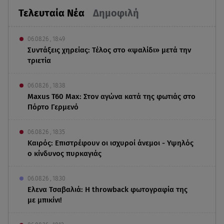
Τελευταία Νέα
Δημοφιλή
06.08.26 , 18:49
Συντάξεις χηρείας: Τέλος στο «ψαλίδι» μετά την
τριετία
06.08.26 , 18:38
Maxus T60 Max: Στον αγώνα κατά της φωτιάς στο
Πόρτο Γερμενό
06.08.26 , 18:35
Καιρός: Επιστρέφουν οι ισχυροί άνεμοι - Υψηλός
ο κίνδυνος πυρκαγιάς
06.08.26 , 18:30
Ελενα Τσαβαλιά: Η throwback φωτογραφία της
με μπικίνι!