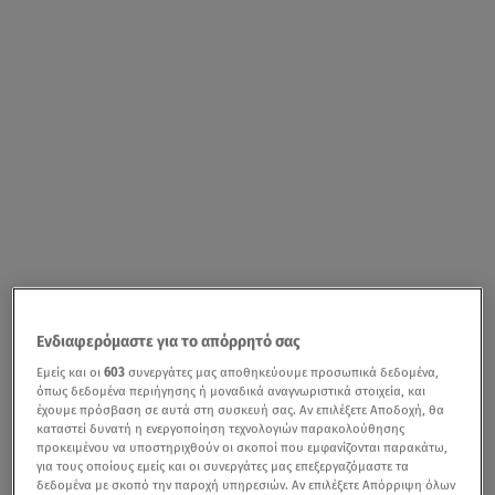
Ενδιαφερόμαστε για το απόρρητό σας
Εμείς και οι
603
συνεργάτες μας αποθηκεύουμε προσωπικά δεδομένα,
όπως δεδομένα περιήγησης ή μοναδικά αναγνωριστικά στοιχεία, και
έχουμε πρόσβαση σε αυτά στη συσκευή σας. Αν επιλέξετε Αποδοχή, θα
καταστεί δυνατή η ενεργοποίηση τεχνολογιών παρακολούθησης
προκειμένου να υποστηριχθούν οι σκοποί που εμφανίζονται παρακάτω,
για τους οποίους εμείς και οι συνεργάτες μας επεξεργαζόμαστε τα
δεδομένα με σκοπό την παροχή υπηρεσιών. Αν επιλέξετε Απόρριψη όλων