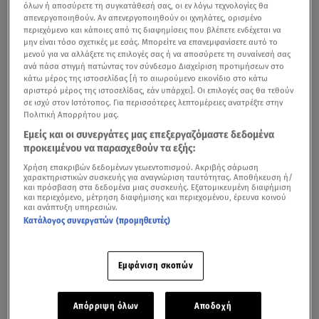
όλων ή αποσύρετε τη συγκατάθεσή σας, οι εν λόγω τεχνολογίες θα
απενεργοποιηθούν. Αν απενεργοποιηθούν οι ιχνηλάτες, ορισμένο
περιεχόμενο και κάποιες από τις διαφημίσεις που βλέπετε ενδέχεται να
μην είναι τόσο σχετικές με εσάς. Μπορείτε να επανεμφανίσετε αυτό το
μενού για να αλλάξετε τις επιλογές σας ή να αποσύρετε τη συναίνεσή σας
ανά πάσα στιγμή πατώντας τον σύνδεσμο Διαχείριση προτιμήσεων στο
κάτω μέρος της ιστοσελίδας [ή το αιωρούμενο εικονίδιο στο κάτω
αριστερό μέρος της ιστοσελίδας, εάν υπάρχει]. Οι επιλογές σας θα τεθούν
σε ισχύ στον Ιστότοπος. Για περισσότερες λεπτομέρειες ανατρέξτε στην
Πολιτική Απορρήτου μας.
Εμείς και οι συνεργάτες μας επεξεργαζόμαστε δεδομένα
προκειμένου να παρασχεθούν τα εξής:
Χρήση επακριβών δεδομένων γεωεντοπισμού. Ακριβής σάρωση
χαρακτηριστικών συσκευής για αναγνώριση ταυτότητας. Αποθήκευση ή/
και πρόσβαση στα δεδομένα μιας συσκευής. Εξατομικευμένη διαφήμιση
και περιεχόμενο, μέτρηση διαφήμισης και περιεχομένου, έρευνα κοινού
και ανάπτυξη υπηρεσιών.
Κατάλογος συνεργατών (προμηθευτές)
Εμφάνιση σκοπών
Απόρριψη όλων
Αποδοχή