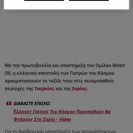
Με την πρωτοβουλία και υποστήριξη του Ομίλου Motor
Oil, η ελληνική αποστολή των Γιατρών του Κόσμου
πραγματοποιούν το ταξίδι τους στις σεισμοπαθείς
περιοχές της
Τουρκίας
και της
Συρίας.
Έλληνες Γιατροί Του Κόσμου Προσπαθούν Να
Φτάσουν Στη Συρία - Video
Για τη βοήθεια και υποστήριξη των σεισμόπληκτων