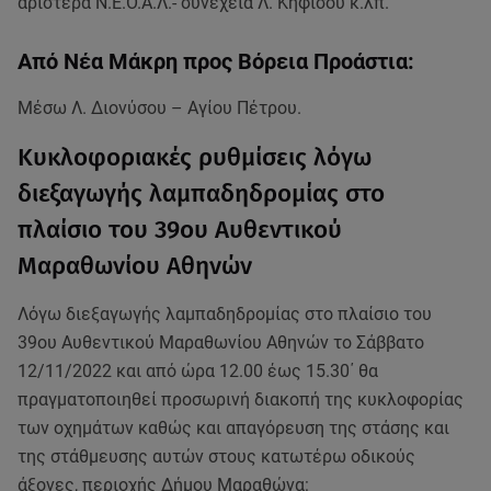
αριστερά Ν.Ε.Ο.Α.Λ.- συνέχεια Λ. Κηφισού κ.λπ.
Από Νέα Μάκρη προς Βόρεια Προάστια:
Μέσω Λ. Διονύσου – Αγίου Πέτρου.
Κυκλοφοριακές ρυθμίσεις λόγω
διεξαγωγής λαμπαδηδρομίας στο
πλαίσιο του 39ου Αυθεντικού
Μαραθωνίου Αθηνών
Λόγω διεξαγωγής λαμπαδηδρομίας στο πλαίσιο του
39ου Αυθεντικού Μαραθωνίου Αθηνών το Σάββατο
12/11/2022 και από ώρα 12.00 έως 15.30΄ θα
πραγματοποιηθεί προσωρινή διακοπή της κυκλοφορίας
των οχημάτων καθώς και απαγόρευση της στάσης και
της στάθμευσης αυτών στους κατωτέρω οδικούς
άξονες, περιοχής Δήμου Μαραθώνα: