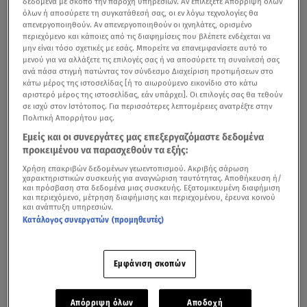
δεδομένα με σκοπό την παροχή υπηρεσιών. Αν επιλέξετε Απόρριψη όλων
Στάδιο, κατά μήκος της διαδρομής:
όλων ή αποσύρετε τη συγκατάθεσή σας, οι εν λόγω τεχνολογίες θα
απενεργοποιηθούν. Αν απενεργοποιηθούν οι ιχνηλάτες, ορισμένο
περιεχόμενο και κάποιες από τις διαφημίσεις που βλέπετε ενδέχεται να
Λ. Βασ. Αμαλίας – Ελ. Βενιζέλου (Πανεπιστημίου) – Χαρ.
μην είναι τόσο σχετικές με εσάς. Μπορείτε να επανεμφανίσετε αυτό το
Τρικούπη – Ακαδημίας – Λ. Βασ. Σοφίας – Φειδιππίδου –
μενού για να αλλάξετε τις επιλογές σας ή να αποσύρετε τη συναίνεσή σας
ανά πάσα στιγμή πατώντας τον σύνδεσμο Διαχείριση προτιμήσεων στο
Λ. Μεσογείων – αναστροφή Λ. Μεσογείων (πρώην
κάτω μέρος της ιστοσελίδας [ή το αιωρούμενο εικονίδιο στο κάτω
Σχολές Αξ/κών ΕΛ.ΑΣ.) – Λ. Μεσογείων -
αριστερό μέρος της ιστοσελίδας, εάν υπάρχει]. Οι επιλογές σας θα τεθούν
σε ισχύ στον Ιστότοπος. Για περισσότερες λεπτομέρειες ανατρέξτε στην
Μιχαλακοπούλου – Φειδιππίδου – Λ. Μεσογείων – Λ.
Πολιτική Απορρήτου μας.
Βασ. Σοφίας – Ηρ. Αττικού – Παναθηναϊκό Στάδιο.
Εμείς και οι συνεργάτες μας επεξεργαζόμαστε δεδομένα
προκειμένου να παρασχεθούν τα εξής:
Την
Κυριακή 13.11.2022
θα διεξαχθεί ο
39ος Αυθεντικός
Χρήση επακριβών δεδομένων γεωεντοπισμού. Ακριβής σάρωση
Μαραθώνιος Αθηνών
κατά τις ώρες
09.00΄ έως 17.30΄
,
χαρακτηριστικών συσκευής για αναγνώριση ταυτότητας. Αποθήκευση ή/
και πρόσβαση στα δεδομένα μιας συσκευής. Εξατομικευμένη διαφήμιση
κατά μήκος της διαδρομής:
και περιεχόμενο, μέτρηση διαφήμισης και περιεχομένου, έρευνα κοινού
και ανάπτυξη υπηρεσιών.
Μαραθώνας - Λ. Μαραθώνος - είσοδος στον Τύμβο
Κατάλογος συνεργατών (προμηθευτές)
(αριστερό ρεύμα) - έξοδος από Τύμβο (δεξίο ρεύμα) - Λ.
Μαραθώνος - ανισόπεδος κόμβος Σταυρού - Λ.
Εμφάνιση σκοπών
Μεσογείων – Μιχαλακοπούλου -Φειδιππίδου - κόμβος
Κηφισίας/Αλεξάνδρας - Λ. Βασ. Σοφίας - Ηρώδου Αττικού
Απόρριψη όλων
Αποδοχή