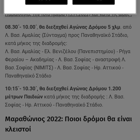
- Παναθηναϊκό Στάδιο
Παράλληλα, την ίδια ημέρα (13.11.2022) και κατά τις ώρες :
08.30΄- 10.00΄
,
θα διεξαχθεί Αγώνας Δρόμου 5 χλμ
. από
Λ. Βασ. Αμαλίας (Σύνταγμα) προς Παναθηναϊκό Στάδιο,
κατά μήκος της διαδρομής:
Λ. Βασ. Αμαλίας - Ελ. Βενιζέλου (Πανεπιστημίου) - Ρήγα
Φεραίου – Ακαδημίας - Λ. Βασ. Σοφίας - αναστροφή Λ.
Βασ. Σοφίας (ΝΙΜΙΤΣ) - Λ. Βασ. Σοφίας - Ηρ. Αττικού -
Παναθηναϊκό Στάδιο
10:15΄- 10.30΄, θα διεξαχθεί Αγώνας Δρόμου 1.200
μέτρων Παιδιών
κατά μήκος της διαδρομής : Λ. Βασ.
Σοφίας - Ηρ. Αττικού - Παναθηναϊκό Στάδιο.
Μαραθώνιος 2022: Ποιοι δρόμοι θα είναι
κλειστοί