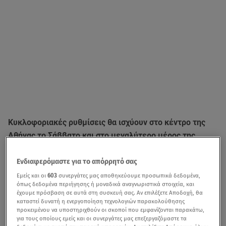
Κυκλοφοριακές ρυθμίσεις θα ισχύουν στο κέντρο της
Αθήνας το Σάββατο και στο μεγαλύτερο μέρος της
Αττικής την Κυριακή, λόγω του 39ου Μαραθωνίου. Ποιοι
δρόμοι θα είναι κλειστοί το Σαββατοκύριακο, λόγω των
Ενδιαφερόμαστε για το απόρρητό σας
αγώνων δρόμου που θα είναι σε εξέλιξη.
Εμείς και οι
603
συνεργάτες μας αποθηκεύουμε προσωπικά δεδομένα,
όπως δεδομένα περιήγησης ή μοναδικά αναγνωριστικά στοιχεία, και
έχουμε πρόσβαση σε αυτά στη συσκευή σας. Αν επιλέξετε Αποδοχή, θα
Το
Σάββατο 12.11.2022
κατά τις ώρες
17.00΄ έως
καταστεί δυνατή η ενεργοποίηση τεχνολογιών παρακολούθησης
19.20΄
, θα διεξαχθούν δύο διαδοχικοί αγώνες δρόμου 10
προκειμένου να υποστηριχθούν οι σκοποί που εμφανίζονται παρακάτω,
για τους οποίους εμείς και οι συνεργάτες μας επεξεργαζόμαστε τα
χλμ. από Λ. Βασ. Αμαλίας (Σύνταγμα) προς Παναθηναϊκό