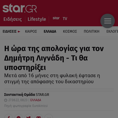
Ειδήσεις
Lifestyle
ΕΙΔΗΣΕΙΣ
ΚΑΙΡΟΣ
ΕΛΛΑΔΑ
ΚΟΣΜΟΣ
ΠΟΛΙΤΙΚΗ
ΕΚΛΟΓ
Η ώρα της απολογίας για τον
Δημήτρη Λιγνάδη - Τι θα
υποστηρίξει
Μετά από 16 μήνες στη φυλακή έφτασε η
στιγμή της απόφασης του δικαστηρίου
Συντακτική Ομάδα
STAR.GR
27.06.22, 08:23
ΕΛΛΑΔΑ
Πηγή: φωτογραφία: Eurokinissi