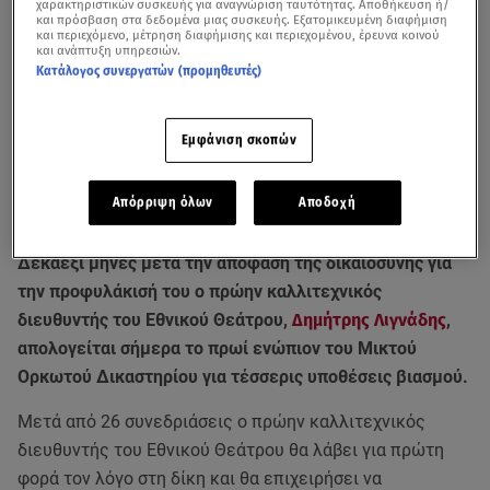
χαρακτηριστικών συσκευής για αναγνώριση ταυτότητας. Αποθήκευση ή/
και πρόσβαση στα δεδομένα μιας συσκευής. Εξατομικευμένη διαφήμιση
και περιεχόμενο, μέτρηση διαφήμισης και περιεχομένου, έρευνα κοινού
και ανάπτυξη υπηρεσιών.
Κατάλογος συνεργατών (προμηθευτές)
Εμφάνιση σκοπών
Απόρριψη όλων
Αποδοχή
Τι λέει ο Κούγιας για τις κατηγορίες βιασμού στις «Αλήθειες με τη Ζήνα»
Δεκαέξι μήνες μετά την απόφαση της δικαιοσύνης για
την προφυλάκισή του ο πρώην καλλιτεχνικός
διευθυντής του Εθνικού Θεάτρου,
Δημήτρης Λιγνάδης
,
απολογείται σήμερα το πρωί ενώπιον του Μικτού
Ορκωτού Δικαστηρίου για τέσσερις υποθέσεις βιασμού.
Μετά από 26 συνεδριάσεις ο πρώην καλλιτεχνικός
διευθυντής του Εθνικού Θεάτρου θα λάβει για πρώτη
φορά τον λόγο στη δίκη και θα επιχειρήσει να