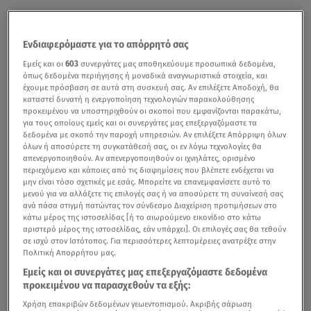
Ενδιαφερόμαστε για το απόρρητό σας
Εμείς και οι
603
συνεργάτες μας αποθηκεύουμε προσωπικά δεδομένα,
όπως δεδομένα περιήγησης ή μοναδικά αναγνωριστικά στοιχεία, και
έχουμε πρόσβαση σε αυτά στη συσκευή σας. Αν επιλέξετε Αποδοχή, θα
καταστεί δυνατή η ενεργοποίηση τεχνολογιών παρακολούθησης
προκειμένου να υποστηριχθούν οι σκοποί που εμφανίζονται παρακάτω,
για τους οποίους εμείς και οι συνεργάτες μας επεξεργαζόμαστε τα
δεδομένα με σκοπό την παροχή υπηρεσιών. Αν επιλέξετε Απόρριψη όλων
όλων ή αποσύρετε τη συγκατάθεσή σας, οι εν λόγω τεχνολογίες θα
απενεργοποιηθούν. Αν απενεργοποιηθούν οι ιχνηλάτες, ορισμένο
περιεχόμενο και κάποιες από τις διαφημίσεις που βλέπετε ενδέχεται να
μην είναι τόσο σχετικές με εσάς. Μπορείτε να επανεμφανίσετε αυτό το
μενού για να αλλάξετε τις επιλογές σας ή να αποσύρετε τη συναίνεσή σας
ανά πάσα στιγμή πατώντας τον σύνδεσμο Διαχείριση προτιμήσεων στο
κάτω μέρος της ιστοσελίδας [ή το αιωρούμενο εικονίδιο στο κάτω
αριστερό μέρος της ιστοσελίδας, εάν υπάρχει]. Οι επιλογές σας θα τεθούν
σε ισχύ στον Ιστότοπος. Για περισσότερες λεπτομέρειες ανατρέξτε στην
Πολιτική Απορρήτου μας.
Εμείς και οι συνεργάτες μας επεξεργαζόμαστε δεδομένα
προκειμένου να παρασχεθούν τα εξής:
Χρήση επακριβών δεδομένων γεωεντοπισμού. Ακριβής σάρωση