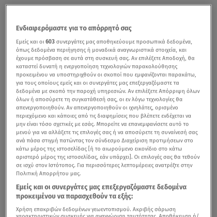
Ενδιαφερόμαστε για το απόρρητό σας
Εμείς και οι
603
συνεργάτες μας αποθηκεύουμε προσωπικά δεδομένα,
όπως δεδομένα περιήγησης ή μοναδικά αναγνωριστικά στοιχεία, και
έχουμε πρόσβαση σε αυτά στη συσκευή σας. Αν επιλέξετε Αποδοχή, θα
καταστεί δυνατή η ενεργοποίηση τεχνολογιών παρακολούθησης
προκειμένου να υποστηριχθούν οι σκοποί που εμφανίζονται παρακάτω,
για τους οποίους εμείς και οι συνεργάτες μας επεξεργαζόμαστε τα
δεδομένα με σκοπό την παροχή υπηρεσιών. Αν επιλέξετε Απόρριψη όλων
όλων ή αποσύρετε τη συγκατάθεσή σας, οι εν λόγω τεχνολογίες θα
απενεργοποιηθούν. Αν απενεργοποιηθούν οι ιχνηλάτες, ορισμένο
περιεχόμενο και κάποιες από τις διαφημίσεις που βλέπετε ενδέχεται να
μην είναι τόσο σχετικές με εσάς. Μπορείτε να επανεμφανίσετε αυτό το
μενού για να αλλάξετε τις επιλογές σας ή να αποσύρετε τη συναίνεσή σας
ανά πάσα στιγμή πατώντας τον σύνδεσμο Διαχείριση προτιμήσεων στο
κάτω μέρος της ιστοσελίδας [ή το αιωρούμενο εικονίδιο στο κάτω
αριστερό μέρος της ιστοσελίδας, εάν υπάρχει]. Οι επιλογές σας θα τεθούν
σε ισχύ στον Ιστότοπος. Για περισσότερες λεπτομέρειες ανατρέξτε στην
Πολιτική Απορρήτου μας.
Εμείς και οι συνεργάτες μας επεξεργαζόμαστε δεδομένα
προκειμένου να παρασχεθούν τα εξής:
Χρήση επακριβών δεδομένων γεωεντοπισμού. Ακριβής σάρωση
χαρακτηριστικών συσκευής για αναγνώριση ταυτότητας. Αποθήκευση ή/