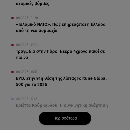
ατομικές βόμβες
08.08.26 , 21:20
«Ισλαμικό ΝΑΤΟ»: Πώς επηρεάζεται η Ελλάδα
από τη νέα συμμαχία
08.08.26 , 19:19
Τραγωδία στην Πάρο: Νεκρό 4χρονο παιδί σε
πισίνα
08.08.26 , 18:51
BYD: Στην 91η θέση της λίστας Fortune Global
500 για το 2026
08.08.26 , 17:45
Εριέττα Κούρκουλου: Η συγκινητική ανάρτηση
για τα 33α γενέθλιά της
Περισσότερα
08.08.26 , 17:44