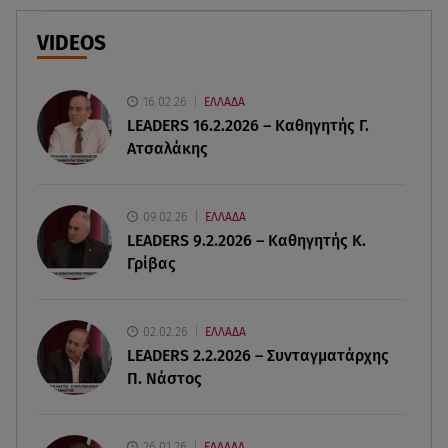
Νεκρή μεγαλόσωμη αρκούδα στην Καστοριά,
πιθανόν από πυροβολισμό
VIDEOS
08.08.26 , 17:32
Τζο Μπάιντεν: Ο καρκίνος έχει εξαπλωθεί - Η
16.02.26
ΕΛΛΑΔΑ
ανακοίνωση του γιου του
LEADERS 16.2.2026 – Καθηγητής Γ.
Ατσαλάκης
08.08.26 , 17:20
Ανδρομάχη: «Είσαι το φως στη ζωή μου» – Η νέα
ανάρτηση με τον γιο της
09.02.26
ΕΛΛΑΔΑ
LEADERS 9.2.2026 – Καθηγητής Κ.
Γρίβας
08.08.26 , 16:52
Δανάη Μπακογιάννη: Η κόρη του Κώστα
Μπακογιάννη έκανε πανελλήνιο ρεκόρ
02.02.26
ΕΛΛΑΔΑ
LEADERS 2.2.2026 – Συνταγματάρχης
08.08.26 , 16:45
Π. Νάστος
Πένθος για τον Λιονέλ Μέσι - Πέθανε ο πατέρας
του Χόρχε στα 68 του χρόνια
26.01.26
ΕΛΛΑΔΑ