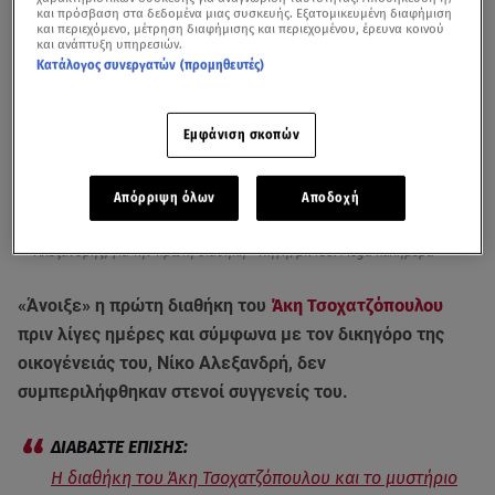
και πρόσβαση στα δεδομένα μιας συσκευής. Εξατομικευμένη διαφήμιση
και περιεχόμενο, μέτρηση διαφήμισης και περιεχομένου, έρευνα κοινού
και ανάπτυξη υπηρεσιών.
Κατάλογος συνεργατών (προμηθευτές)
Εμφάνιση σκοπών
Απόρριψη όλων
Αποδοχή
Τι είπε ο δικηγόρος της οικογένειας του Άκη Τσοχατζόπουλου, Νίκος
Αλεξανδρής, για την πρώτη διαθήκη - Πηγή/βίντεο: Mega καλημέρα
«Άνοιξε» η πρώτη διαθήκη του
Άκη Τσοχατζόπουλου
πριν λίγες ημέρες και σύμφωνα με τον δικηγόρο της
οικογένειάς του, Νίκο Αλεξανδρή, δεν
συμπεριλήφθηκαν στενοί συγγενείς του.
Η διαθήκη του Άκη Τσοχατζόπουλου και το μυστήριο