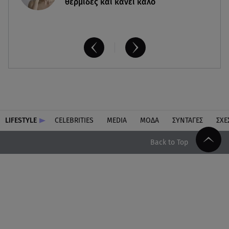
θερμίδες και κάνει καλό
LIFESTYLE
CELEBRITIES
MEDIA
ΜΟΔΑ
ΣΥΝΤΑΓΕΣ
ΣΧΕ
Back to Top