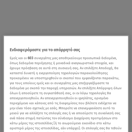
Ενδιαφερόμαστε για το απόρρητό σας
Εμείς και οι
603
συνεργάτες μας αποθηκεύουμε προσωπικά δεδομένα,
όπως δεδομένα περιήγησης ή μοναδικά αναγνωριστικά στοιχεία, και
έχουμε πρόσβαση σε αυτά στη συσκευή σας. Αν επιλέξετε Αποδοχή, θα
καταστεί δυνατή η ενεργοποίηση τεχνολογιών παρακολούθησης
προκειμένου να υποστηριχθούν οι σκοποί που εμφανίζονται παρακάτω,
για τους οποίους εμείς και οι συνεργάτες μας επεξεργαζόμαστε τα
δεδομένα με σκοπό την παροχή υπηρεσιών. Αν επιλέξετε Απόρριψη όλων
όλων ή αποσύρετε τη συγκατάθεσή σας, οι εν λόγω τεχνολογίες θα
απενεργοποιηθούν. Αν απενεργοποιηθούν οι ιχνηλάτες, ορισμένο
περιεχόμενο και κάποιες από τις διαφημίσεις που βλέπετε ενδέχεται να
μην είναι τόσο σχετικές με εσάς. Μπορείτε να επανεμφανίσετε αυτό το
μενού για να αλλάξετε τις επιλογές σας ή να αποσύρετε τη συναίνεσή σας
ανά πάσα στιγμή πατώντας τον σύνδεσμο Διαχείριση προτιμήσεων στο
κάτω μέρος της ιστοσελίδας [ή το αιωρούμενο εικονίδιο στο κάτω
αριστερό μέρος της ιστοσελίδας, εάν υπάρχει]. Οι επιλογές σας θα τεθούν