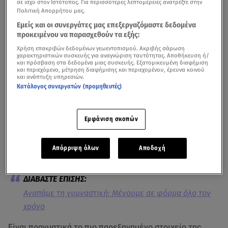
σε ισχύ στον Ιστότοπος. Για περισσότερες λεπτομέρειες ανατρέξτε στην
Πολιτική Απορρήτου μας.
Εμείς και οι συνεργάτες μας επεξεργαζόμαστε δεδομένα
προκειμένου να παρασχεθούν τα εξής:
Χρήση επακριβών δεδομένων γεωεντοπισμού. Ακριβής σάρωση
χαρακτηριστικών συσκευής για αναγνώριση ταυτότητας. Αποθήκευση ή/
και πρόσβαση στα δεδομένα μιας συσκευής. Εξατομικευμένη διαφήμιση
και περιεχόμενο, μέτρηση διαφήμισης και περιεχομένου, έρευνα κοινού
και ανάπτυξη υπηρεσιών.
Κατάλογος συνεργατών (προμηθευτές)
Όταν θέλουμε να ξεκινήσουμε δίαιτα, το πρώτο πράγμα
που ακούμε συνήθως, είναι να περιορίσουμε τους
Εμφάνιση σκοπών
υδατάνθρακες. Είναι μεν σημαντικό για να χάσουμε κιλά,
αλλά αποδεικνύεται ότι τελικά χρειάζονται να υπάρχουν
Απόρριψη όλων
Αποδοχή
στη διατροφή μας.
Αγαπάμε τη γυμναστική: Μένουμε σε φόρμα όλο τον
χρόνο
Είναι πραγματικά το πιο παρεξηγημένο στοιχείο της