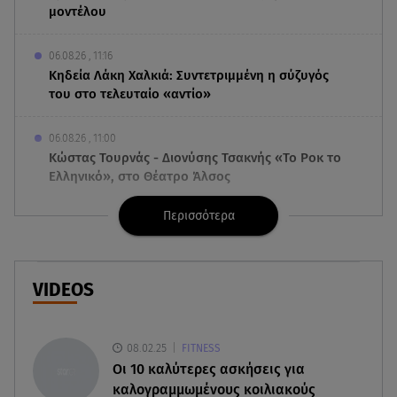
μοντέλου
06.08.26 , 11:16
Κηδεία Λάκη Χαλκιά: Συντετριμμένη η σύζυγός
του στο τελευταίο «αντίο»
06.08.26 , 11:00
Κώστας Τουρνάς - Διονύσης Τσακνής «Το Ροκ το
Ελληνικό», στο Θέατρο Άλσος
Περισσότερα
06.08.26 , 10:52
Marfin: Στην Ελλάδα η 46χρονη που κατηγορείται
για την τραγωδία του 2010
VIDEOS
06.08.26 , 10:33
Μάλια: Βούτηξε για να σώσει τη φίλη της και
πνίγηκε μπροστά στα παιδιά της
08.02.25
FITNESS
Oι 10 καλύτερες ασκήσεις για
06.08.26 , 10:06
καλογραμμωμένους κοιλιακούς