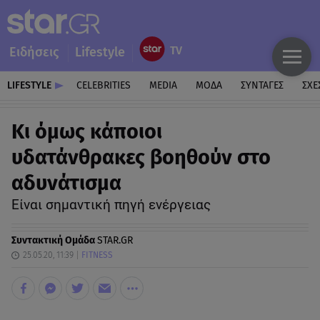
Ειδήσεις
Lifestyle
LIFESTYLE
CELEBRITIES
MEDIA
ΜΟΔΑ
ΣΥΝΤΑΓΕΣ
ΣΧΕ
Kι όμως κάποιοι
υδατάνθρακες βοηθούν στο
αδυνάτισμα
Είναι σημαντική πηγή ενέργειας
Συντακτική Ομάδα
STAR.GR
25.05.20, 11:39
FITNESS