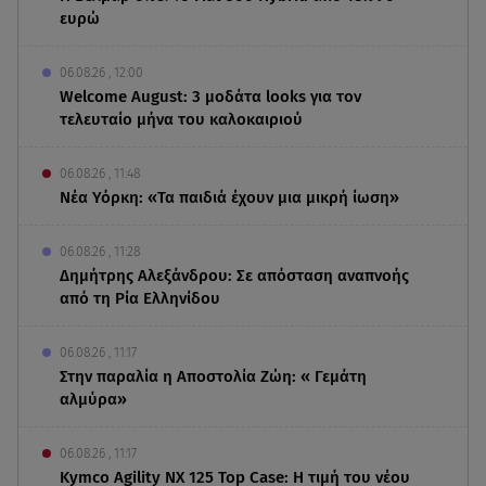
ευρώ
06.08.26 , 12:00
Welcome August: 3 μοδάτα looks για τον
τελευταίο μήνα του καλοκαιριού
06.08.26 , 11:48
Νέα Υόρκη: «Τα παιδιά έχουν μια μικρή ίωση»
06.08.26 , 11:28
Δημήτρης Αλεξάνδρου: Σε απόσταση αναπνοής
από τη Ρία Ελληνίδου
06.08.26 , 11:17
Στην παραλία η Αποστολία Ζώη: « Γεμάτη
αλμύρα»
06.08.26 , 11:17
Kymco Agility NX 125 Τοp Case: Η τιμή του νέου