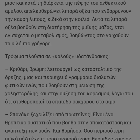
μιας και κατά τη διάρκεια της πέψης του ανθεκτικού
αμύλου, απελευθερώνει λιπαρά οξέα που ενθαρρύνουν
την καύση λίπους, ειδικά στην κοιλιά. Αυτά τα λιπαρά
οξέα βοηθούν στη διατήρηση της μυϊκής μάζας, έτσι
ενισύχεται ο μεταβολισμός, βοηθώντας στο να χαθούν
τα κιλά πιο γρήγορα.
Τρόφιμα πλούσια σε «καλούς» υδατάνθρακες:
– Κριθάρι, βρώμη: λειτουργεί ως κατασταλτικό της
όρεξης, μιας και περιέχει 6 γραμμάρια διαλυτών
φυτικών ινών, που βοηθούν στη μείωση της
χοληστερόλης και στην αύξηση του κορεσμού, λόγω του
ότι σταθεροποιεί τα επίπεδα σακχάρου στο αίμα.
– Σπανάκι: ξεχειλίζει από πρωτεΐνες! Είναι ένα
θρεπτικό συστατικό που βοηθά στην αποκατάσταση και
ανάπτυξη των μυών. Και θυμήσου: Όσο περισσότερη
μυϊκή μάζα έχεις, τόσο περισσότερες θερμίδες καις σε