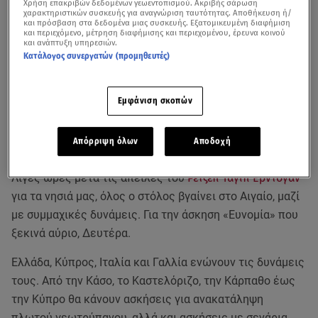
Χρήση επακριβών δεδομένων γεωεντοπισμού. Ακριβής σάρωση
χαρακτηριστικών συσκευής για αναγνώριση ταυτότητας. Αποθήκευση ή/
και πρόσβαση στα δεδομένα μιας συσκευής. Εξατομικευμένη διαφήμιση
και περιεχόμενο, μέτρηση διαφήμισης και περιεχομένου, έρευνα κοινού
και ανάπτυξη υπηρεσιών.
Κατάλογος συνεργατών (προμηθευτές)
Εμφάνιση σκοπών
Μία ιδιαίτερα κρίσιμη εβδομάδα για τα
ελληνοτουρκικά
Απόρριψη όλων
Αποδοχή
ξεκινά σε λίγες ώρες.
Λίγες ώρες μετά τις απειλές του
Ρετζέπ Ταγίπ Ερντογάν
για τα νησιά μας, όλος ο στόλος βγαίνει στο Αιγαίο, μαζί
με συμμαχικές δυνάμεις. Για την άσκηση «Ευνομία» που
ξεκινά αύριο, Δευτέρα.
Ελλάδα, Κύπρος, Ιταλία και Γαλλία ενώνουν τις δυνάμεις
τους. Από την Κάσο, το Καστελόριζο, την Κάρπαθο έως
την Κύπρο θα κάνουν ασκήσεις για ανακατάληψη
πλωτού γεωτρύπανου, αλλά και ασκήσεις με σενάρια