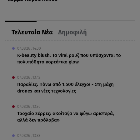
Τελευταία Νέα
Δημοφιλή
07.08.26 , 14:00
K-beauty blush: Τα viral ρουζ που υπόσχονται το
πολυπόθητο κορεάτικο glow
07.08.26 , 13:42
Παραλίες: Πάνω από 1.500 έλεγχοι - Στη μάχη
drones και νέες τεχνολογίες
07.08.26 , 13:36
Τροχαίο Σέρρες: «Κοίταξα να φύγω αριστερά,
αλλά δεν πρόλαβα»
07.08.26 , 13:33