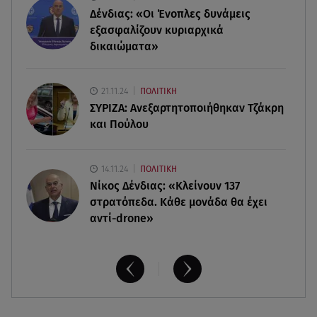
Δένδιας: «Οι Ένοπλες δυνάμεις
Καινούργιου - Κουτσουμπής: Αγκαλιασμένοι στα
σοκάκια της Μυκόνου
εξασφαλίζουν κυριαρχικά
δικαιώματα»
07.08.26 , 11:02
Ταϊλάνδη: Μαθητής άνοιξε πυρ σε σχολείο -
21.11.24
ΠΟΛΙΤΙΚΗ
Τουλάχιστον 8 νεκροί
ΣΥΡΙΖΑ: Ανεξαρτητοποιήθηκαν Τζάκρη
και Πούλου
14.11.24
ΠΟΛΙΤΙΚΗ
Νίκος Δένδιας: «Κλείνουν 137
στρατόπεδα. Kάθε μονάδα θα έχει
αντί-drone»