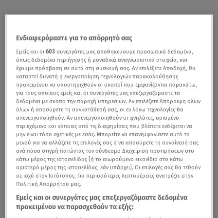
Ενδιαφερόμαστε για το απόρρητό σας
Εμείς και οι
603
συνεργάτες μας αποθηκεύουμε προσωπικά δεδομένα,
όπως δεδομένα περιήγησης ή μοναδικά αναγνωριστικά στοιχεία, και
έχουμε πρόσβαση σε αυτά στη συσκευή σας. Αν επιλέξετε Αποδοχή, θα
καταστεί δυνατή η ενεργοποίηση τεχνολογιών παρακολούθησης
προκειμένου να υποστηριχθούν οι σκοποί που εμφανίζονται παρακάτω,
για τους οποίους εμείς και οι συνεργάτες μας επεξεργαζόμαστε τα
δεδομένα με σκοπό την παροχή υπηρεσιών. Αν επιλέξετε Απόρριψη όλων
όλων ή αποσύρετε τη συγκατάθεσή σας, οι εν λόγω τεχνολογίες θα
απενεργοποιηθούν. Αν απενεργοποιηθούν οι ιχνηλάτες, ορισμένο
περιεχόμενο και κάποιες από τις διαφημίσεις που βλέπετε ενδέχεται να
μην είναι τόσο σχετικές με εσάς. Μπορείτε να επανεμφανίσετε αυτό το
μενού για να αλλάξετε τις επιλογές σας ή να αποσύρετε τη συναίνεσή σας
ανά πάσα στιγμή πατώντας τον σύνδεσμο Διαχείριση προτιμήσεων στο
κάτω μέρος της ιστοσελίδας [ή το αιωρούμενο εικονίδιο στο κάτω
αριστερό μέρος της ιστοσελίδας, εάν υπάρχει]. Οι επιλογές σας θα τεθούν
σε ισχύ στον Ιστότοπος. Για περισσότερες λεπτομέρειες ανατρέξτε στην
Πολιτική Απορρήτου μας.
Εμείς και οι συνεργάτες μας επεξεργαζόμαστε δεδομένα
προκειμένου να παρασχεθούν τα εξής: