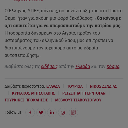
Ο Έλληνας ΥΠΕΞ, πάντως, σε συνέντευξή του στο Πρώτο
Θέμα, ήταν για ακόμη μία φορά ξεκάθαρος: «
θα κάνουμε
ό,τι απαιτείται για να υπερασπιστούμε την πατρίδα μας.
H ισορροπία δυνάμεων στο Αιγαίο, προϊόν του
υστερήματος του ελληνικού λαού, μας επιτρέπει να
διατυπώνουμε τον ισχυρισμό αυτό με εδραία
αυτοπεποίθηση».
Διαβάστε όλες τις
ειδήσεις
από την
Ελλάδα
και τον
Κόσμο
.
|
|
Διαβάστε περισσότερα:
ΕΛΛΑΔΑ
ΤΟΥΡΚΙΑ
ΝΙΚΟΣ ΔΕΝΔΙΑΣ
|
|
|
ΚΥΡΙΑΚΟΣ ΜΗΤΣΟΤΑΚΗΣ
ΡΕΤΖΕΠ ΤΑΓΙΠ ΕΡΝΤΟΓΑΝ
|
ΤΟΥΡΚΙΚΕΣ ΠΡΟΚΛΗΣΕΙΣ
ΜΕΒΛΟΥΤ ΤΣΑΒΟΥΣΟΓΛΟΥ
Follow us: