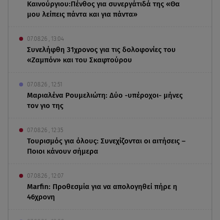
Καινούργιου:Πένθος για συνεργάτιδά της «Θα
μου λείπεις πάντα και για πάντα»
07.08.26 , 13:04
Συνελήφθη 31χρονος για τις δολοφονίες του
«Ζαμπόν» και του Σκαφτούρου
07.08.26 , 12:51
Μαριαλένα Ρουμελιώτη: Δύο -υπέροχοι- μήνες
τον γιο της
07.08.26 , 12:35
Τουρισμός για όλους: Συνεχίζονται οι αιτήσεις –
Ποιοι κάνουν σήμερα
07.08.26 , 12:07
Marfin: Προθεσμία για να απολογηθεί πήρε η
46χρονη