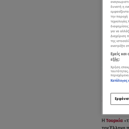
αναγνωριστι
δυνατή η ε
εμφανίζοντα
την παροχή 
τεχνολογίες
διαφημίσεις
για να αλλά
Διαχείριση 
της ιστοσελί
ανατρέξτε σ
Εμείς και
εξής:
Χρήση επακ
ταυτότητας.
περιεχόμενο
Κατάλογος 
Εμφάνισ
Οι Τούρκοι απ
Τουρκικό ΥΠΕΞ 
Η
Τουρκία
«τ
τον Έλληνα π