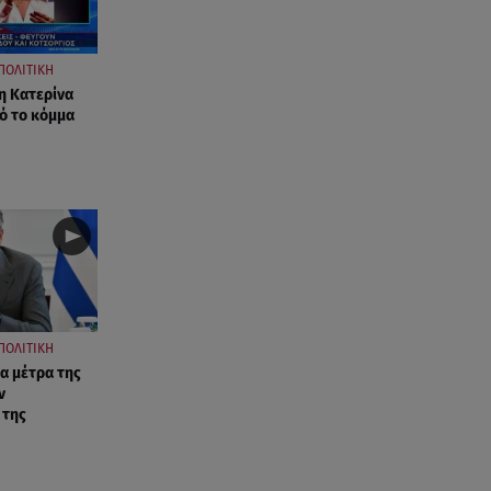
ΠΟΛΙΤΙΚΗ
η Κατερίνα
ό το κόμμα
ΠΟΛΙΤΙΚΗ
α μέτρα της
ν
 της