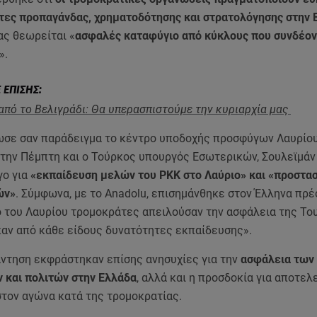
τες προπαγάνδας, χρηματοδότησης και στρατολόγησης στην 
ας θεωρείται «
ασφαλές καταφύγιο από κύκλους που συνδέον
».
από το Βελιγράδι: Θα υπερασπιστούμε την κυριαρχία μας
ωσε σαν παράδειγμα το κέντρο υποδοχής προσφύγων Λαυρίου
την Πέμπτη και ο Τούρκος υπουργός Εσωτερικών, Σουλεϊμάν 
ο για
«εκπαίδευση μελών του ΡΚΚ στο Λαύριο» και «προστασ
ών»
. Σύμφωνα, με το Anadolu, επισημάνθηκε στον Έλληνα πρέ
 του Λαυρίου τρομοκράτες απειλούσαν την ασφάλεια της Του
ν από κάθε είδους δυνατότητες εκπαίδευσης».
άντηση εκφράστηκαν επίσης ανησυχίες για την
ασφάλεια των
και πολιτών στην Ελλάδα
, αλλά και η προσδοκία για αποτελ
στον αγώνα κατά της τρομοκρατίας.