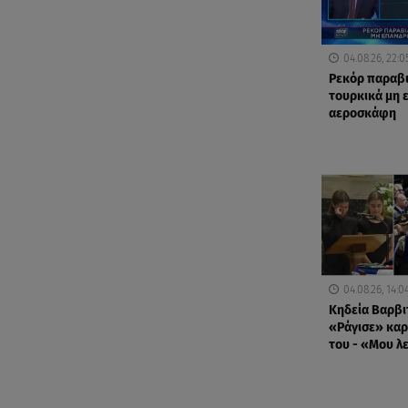
04.08.26, 22:0
Ρεκόρ παραβ
τουρκικά μη
αεροσκάφη
04.08.26, 14:0
Κηδεία Βαρβι
«Ράγισε» καρ
του - «Μου λ