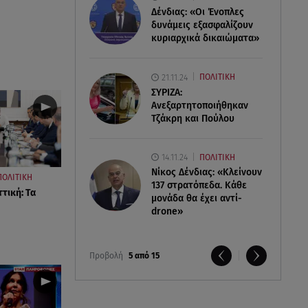
Δένδιας: «Οι Ένοπλες
δυνάμεις εξασφαλίζουν
κυριαρχικά δικαιώματα»
21.11.24
ΠΟΛΙΤΙΚΗ
ΣΥΡΙΖΑ:
Ανεξαρτητοποιήθηκαν
Τζάκρη και Πούλου
14.11.24
ΠΟΛΙΤΙΚΗ
Νίκος Δένδιας: «Κλείνουν
ΠΟΛΙΤΙΚΗ
137 στρατόπεδα. Kάθε
τική: Τα
μονάδα θα έχει αντί-
drone»
Προβολή
5 από 15