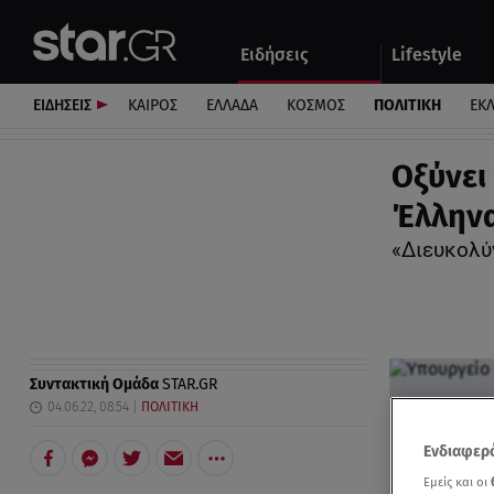
Αθλητικά
Quiz
Ειδήσεις
Lifestyle
Αυτοκίνητο
ΕΙΔΗΣΕΙΣ
ΚΑΙΡΟΣ
ΕΛΛΑΔΑ
ΚΟΣΜΟΣ
ΠΟΛΙΤΙΚΗ
ΕΚ
Οξύνει
Έλληνα
«Διευκολύ
Συντακτική Ομάδα
STAR.GR
04.06.22, 08:54
ΠΟΛΙΤΙΚΗ
Ενδιαφερό
Εμείς και οι