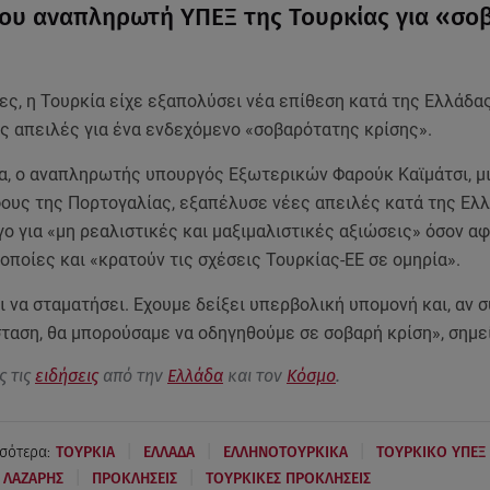
του αναπληρωτή ΥΠΕΞ της Τουρκίας για «σο
ς, η Τουρκία είχε εξαπολύσει νέα επίθεση κατά της Ελλάδας
ς απειλές για ένα ενδεχόμενο «σοβαρότατης κρίσης».
α, ο αναπληρωτής υπουργός Εξωτερικών Φαρούκ Καϊμάτσι, μ
ους της Πορτογαλίας, εξαπέλυσε νέες απειλές κατά της Ελλ
ο για «μη ρεαλιστικές και μαξιμαλιστικές αξιώσεις» όσον α
 οποίες και «κρατούν τις σχέσεις Τουρκίας-ΕΕ σε ομηρία».
 να σταματήσει. Εχουμε δείξει υπερβολική υπομονή και, αν σ
σταση, θα μπορούσαμε να οδηγηθούμε σε σοβαρή κρίση», σημε
ς τις
ειδήσεις
από την
Ελλάδα
και τον
Κόσμο
.
|
|
|
σότερα:
ΤΟΥΡΚΙΑ
ΕΛΛΑΔΑ
ΕΛΛΗΝΟΤΟΥΡΚΙΚΑ
ΤΟΥΡΚΙΚΟ ΥΠΕΞ
|
|
 ΛΑΖΑΡΗΣ
ΠΡΟΚΛΗΣΕΙΣ
ΤΟΥΡΚΙΚΕΣ ΠΡΟΚΛΗΣΕΙΣ