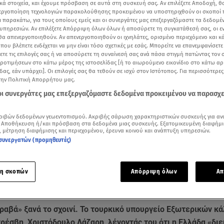
κά στοιχεία, και έχουμε πρόσβαση σε αυτά στη συσκευή σας. Αν επιλέξετε Αποδοχή, θ
νεργοποίηση τεχνολογιών παρακολούθησης προκειμένου να υποστηριχθούν οι σκοποί
ι παρακάτω, για τους οποίους εμείς και οι συνεργάτες μας επεξεργαζόμαστε τα δεδομέ
υπηρεσιών. Αν επιλέξετε Απόρριψη όλων όλων ή αποσύρετε τη συγκατάθεσή σας, οι ε
 θα απενεργοποιηθούν. Αν απενεργοποιηθούν οι ιχνηλάτες, ορισμένο περιεχόμενο και κά
 που βλέπετε ενδέχεται να μην είναι τόσο σχετικές με εσάς. Μπορείτε να επανεμφανίσετ
ξετε τις επιλογές σας ή να αποσύρετε τη συναίνεσή σας ανά πάσα στιγμή πατώντας τον
προτιμήσεων στο κάτω μέρος της ιστοσελίδας [ή το αιωρούμενο εικονίδιο στο κάτω α
δας, εάν υπάρχει]. Οι επιλογές σας θα τεθούν σε ισχύ στον Ιστότοπος. Για περισσότερε
την Πολιτική Απορρήτου μας.
 οι συνεργάτες μας επεξεργαζόμαστε δεδομένα προκειμένου να παρασχ
ριβών δεδομένων γεωεντοπισμού. Ακριβής σάρωση χαρακτηριστικών συσκευής για αν
 Αποθήκευση ή/και πρόσβαση στα δεδομένα μιας συσκευής. Εξατομικευμένη διαφήμι
Δείτε περισσότερα άρθρα μας στα αποτελέσματα αναζήτησης
, μέτρηση διαφήμισης και περιεχομένου, έρευνα κοινού και ανάπτυξη υπηρεσιών.
συνεργατών (προμηθευτές)
Add star.gr on Google
η σκοπών
Απόρριψη όλων
Απ
είλησαν ανοιχτά με σοβαρή κρίση, ενώ έφτασαν στο σημείο να καλέσουν τον Έλλην
- Βίντεο από το μεσημεριανό δελτίο ειδήσεων του Sta
ραβά» ξανά το σχοινί. Το τουρκικό υπουργείο Εξωτερικών κ
ρέσβη, Χριστόδουλο Λάζαρη, λέγοντάς του ότι η Ελλάδα «διε