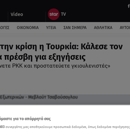
Video
ΛΟΓΕΣ
ΟΙΚΟΝΟΜΙΑ
ΥΓΕΙΑ
ΣΑΝ ΣΗΜΕΡΑ
ΑΘΛΗΤΙΚΑ
ΑΥΤΟ
 την κρίση η Τουρκία: Κάλεσε τον
 πρέσβη για εξηγήσεις
νετε ΡΚΚ και προστατεύετε γκιουλενιστές»
μαστε για το απόρρητό σας
603
συνεργάτες μας αποθηκεύουμε προσωπικά δεδομένα, όπως δεδομένα περιήγησης