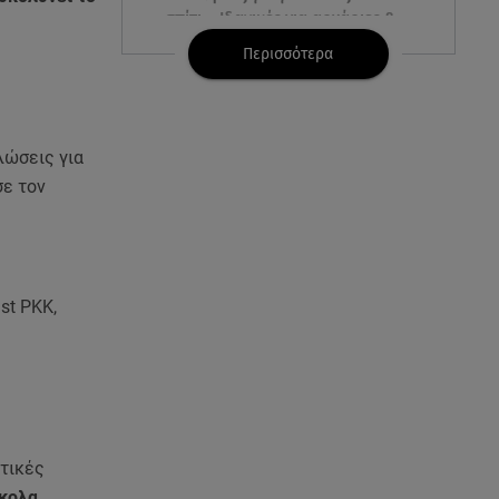
σπίτι – Ιδανικές για αρχάριες &
χωρίς εξοπλισμό
Περισσότερα
06.08.26 , 13:54
Ρέβη - Τότσικας: Με τα 11χρονα
παιδιά τους στο σπίτι τους στην
λώσεις για
Τήνο
σε τον
06.08.26 , 13:51
Κυριάκος Πιερρακάκης:
Υπέβαλε το αίτημα για την
ενεργειακή ανθεκτικότητα
st PKK,
06.08.26 , 13:32
Μυστράς: Παθολογικά τα αίτια
θανάτου του 90χρονου στον
καταψύκτη
τικές
06.08.26 , 13:20
ύκολα