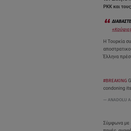
PKK και τους
«Κούφιες
Η Τουρκία συ
αποστρατικο
Έλληνα πρέσ
#BREAKING
G
condoning it
— ANADOLU A
Σύμφωνα με 
πηγές, αναφ