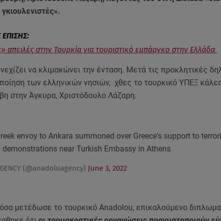
 γκιουλενιστές».
» απειλές στην Τουρκία για τουριστικό εμπάργκο στην Ελλάδα
νεχίζει να κλιμακώνει την ένταση. Μετά τις προκλητικές δη
ποίηση των ελληνικών νησιών, χθες το τουρκικό ΥΠΕΞ κάλε
βη στην Άγκυρα, Χριστόδουλο Λάζαρη.
reek envoy to Ankara summoned over Greece's support to terrori
s demonstrations near Turkish Embassy in Athens
GENCY (@anadoluagency)
June 3, 2022
όσα μετέδωσε το τουρκικό Anadolou, επικαλούμενο διπλωμα
έρθηκε ότι
οι τρομοκρατικές οργανώσεις πραγματοποιούν ε