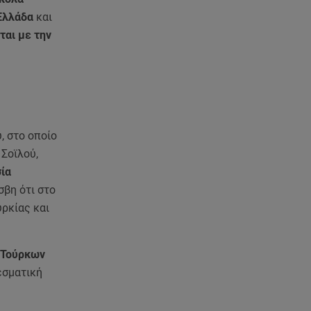
Συγκινεί ο Κώστας Σαμαράς: Η
οικογενειακή φωτογραφία με
Ελλάδα
και
την αδελφή του
ται με την
06.08.26 , 13:13
«Κρυφός» γάμος για διάσημο
ζευγάρι; - Οι φωτογραφίες με τις
βέρες
, στο οποίο
06.08.26 , 13:00
Σοϊλού,
«Πολίτες β' κατηγορίας» του
ία
Brian Friel, από Δευτέρα 5
Οκτωβρίου
σβη ότι στο
ρκίας και
06.08.26 , 12:40
Dacia: Πρωταγωνιστεί και στον
στίβο
 Τούρκων
εσματική
06.08.26 , 12:33
Παρουσιάστηκε η εφαρμογή