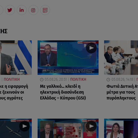
ΣΗΣ
3
ΠΟΛΙΤΙΚΗ
05.08.26, 20:51
ΠΟΛΙΤΙΚΗ
05.08.26, 14:18
κε η εφαρμογή
Με γαλλικό... κλειδί η
Φωτιά Δυτική Ατ
 ξεκινούν οι
ηλεκτρική διασύνδεση
μέτρα για τους
ους αγρότες
Ελλάδας – Κύπρου (GSI)
πυρόπληκτους