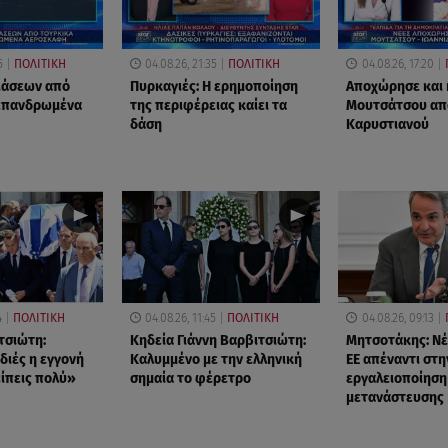
5
ΠΟΛΙΤΙΚΗ
04.08.26, 21:35
ΠΟΛΙΤΙΚΗ
04.08.26, 17:20
ιάσεων από
Πυρκαγιές: Η ερημοποίηση
Αποχώρησε και 
 επανδρωμένα
της περιφέρειας καίει τα
Μουτσάτσου απ
δάση
Καρυστιανού
4
ΠΟΛΙΤΙΚΗ
04.08.26, 11:45
ΠΟΛΙΤΙΚΗ
04.08.26, 09:13
τσιώτη:
Κηδεία Γιάννη Βαρβιτσιώτη:
Μητσοτάκης: Νέ
διές η εγγονή
Καλυμμένο με την ελληνική
ΕΕ απέναντι στη
είπεις πολύ»
σημαία το φέρετρο
εργαλειοποίηση
μετανάστευσης