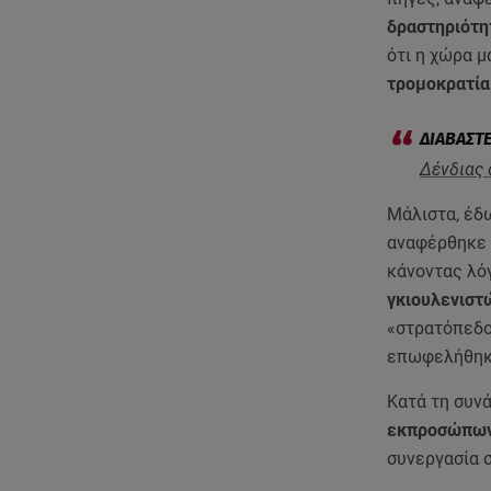
δραστηριότη
ότι η χώρα μ
τρομοκρατία
Δένδιας 
Μάλιστα, έδ
αναφέρθηκε 
κάνοντας λόγ
γκιουλενιστ
«στρατόπεδο
επωφελήθηκα
Κατά τη συν
εκπροσώπων 
συνεργασία 