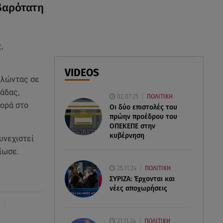
myAGRO: Πότε ξεκινούν οι
βαρότατη
πληρωμές στους αγρότες
06.08.26 , 12:29
,
Στην Καλιφόρνια ο Πέτρος
Πολυχρονίδης: Οι φωτογραφίες
VIDEOS
από τη Disneyland
ιλώντας σε
άδας,
02.07.25
ΠΟΛΙΤΙΚΗ
06.08.26 , 12:08
φορά στο
Οι δύο επιστολές του
Δεκαπενταύγουστος: Δείτε πόσα
πρώην προέδρου του
χρήματα δικαιούστε αν
ΟΠΕΚΕΠE στην
εργαστείτε την αργία
κυβέρνηση
υνεχιστεί
ίωσε.
25.11.24
ΠΟΛΙΤΙΚΗ
ΣΥΡΙΖΑ: Έρχονται και
νέες αποχωρήσεις
|
21.11.24
ΠΟΛΙΤΙΚΗ