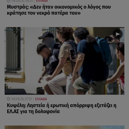
06.08.26, 08:35
ΕΛΛΑΔΑ
Μυστράς: «Δεν ήταν οικονομικός ο λόγος που
κράτησε τον νεκρό πατέρα του»
06.08.26, 07:51
ΕΛΛΑΔΑ
Κυψέλη: Ληστεία ή ερωτική απόρριψη εξετάζει η
ΕΛ.ΑΣ για τη δολοφονία