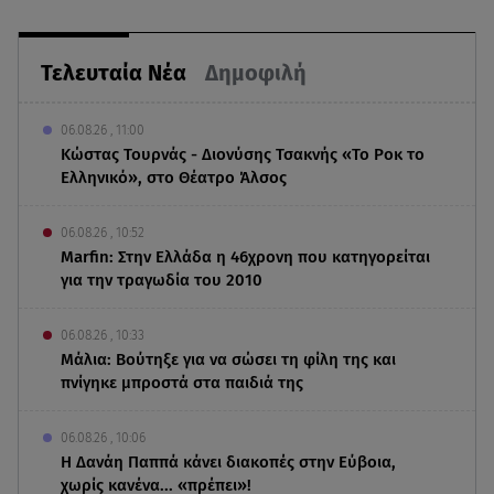
Τελευταία Νέα
Δημοφιλή
06.08.26 , 11:00
Κώστας Τουρνάς - Διονύσης Τσακνής «Το Ροκ το
Ελληνικό», στο Θέατρο Άλσος
06.08.26 , 10:52
Marfin: Στην Ελλάδα η 46χρονη που κατηγορείται
για την τραγωδία του 2010
06.08.26 , 10:33
Μάλια: Βούτηξε για να σώσει τη φίλη της και
πνίγηκε μπροστά στα παιδιά της
06.08.26 , 10:06
Η Δανάη Παππά κάνει διακοπές στην Εύβοια,
χωρίς κανένα... «πρέπει»!