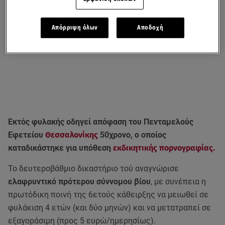
Απόρριψη όλων
Αποδοχή
Εκτός φυλακής οδηγεί απόφαση του Πενταμελούς
Εφετείου
Θεσσαλονίκης
50χρονο, ο οποίος
καταδικάστηκε για υπόθεση
εκδικητικής πορνογραφίας.
Το δευτεροβάθμιο δικαστήριο τού αναγνώρισε
ελαφρυντικό πρότερου σύννομου βίου
, με συνέπεια η
πρωτόδικη ποινή της 6ετούς κάθειρξης να μειωθεί σε
φυλάκιση 4 ετών (και δύο μηνών) και να μετατραπεί σε
εξαγοράσιμη (προς 5 ευρώ/ημερησίως).