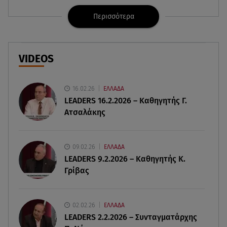
την αυτονομία του
Περισσότερα
06.08.26 , 09:07
Λάμπρος Κωνσταντάρας: «Τα πρώτα μου
γενέθλια που δεν θα με πάρεις τηλέφωνο»
VIDEOS
06.08.26 , 09:03
Μαρία Κάλλας: Όταν η ντίβα της όπερας μίλησε
16.02.26
ΕΛΛΑΔΑ
σπαστά ελληνικά στο ραδιόφωνο
LEADERS 16.2.2026 – Καθηγητής Γ.
Ατσαλάκης
06.08.26 , 08:58
Τι είναι το «πολωμένο μελτέμι», που
τροφοδότησε τις φωτιές σε Αττικοβοιωτία
09.02.26
ΕΛΛΑΔΑ
LEADERS 9.2.2026 – Καθηγητής Κ.
Γρίβας
06.08.26 , 08:35
Μυστράς: «Δεν ήταν οικονομικός ο λόγος που
κράτησε τον νεκρό πατέρα του»
02.02.26
ΕΛΛΑΔΑ
LEADERS 2.2.2026 – Συνταγματάρχης
06.08.26 , 08:17