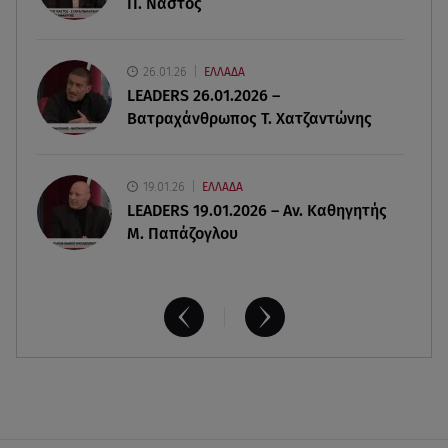
Π. Νάστος
Κατερίνα Καινούργιου: «Γίναμε 4 μηνών» – Η
ανάρτηση για τη μικρή Ξένια
26.01.26
ΕΛΛΑΔΑ
06.08.26 , 07:51
LEADERS 26.01.2026 –
Κυψέλη: Ληστεία ή ερωτική απόρριψη εξετάζει η
Βατραχάνθρωπος Τ. Χατζαντώνης
ΕΛ.ΑΣ για τη δολοφονία
19.01.26
ΕΛΛΑΔΑ
LEADERS 19.01.2026 – Αν. Καθηγητής
Μ. Παπάζογλου