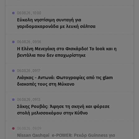
06.08.26 , 10:00
Eύκολη νηστίσιμη συνταγή για
γαριδομακαρονάδα με λευκή σάλτσα
06.08.26 , 09:56
Η Ελένη Μενεγάκη στο Φισκάρδο! Το look και η
βεντάλια που δεν αποχωρίστηκε
06.08.26 , 09:17
Λιάγκας - Αντωνά: Φωτογραφίες από τις glam
διακοπές τους στη Μύκονο
06.08.26 , 09:13
Σάκης Ρουβάς: Άφησε τη σκηνή και φόρεσε
στολή μελισσοκόμου στην Κύθνο
06.08.26 , 09:09
Nissan Qashqai e-POWER: Ρεκόρ Guinness για