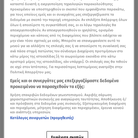
καταστεί δυνατή η ενεργοποίηση τεχνολογιών παρακολούθησης
προκειμένου να υποστηριχθούν οι σκοποί που εμφανίζονται παρακάτω,
για τους οποίους εμείς και οι συνεργάτες μας επεξεργαζόμαστε τα
δεδομένα με σκοπό την παροχή υπηρεσιών. Αν επιλέξετε Απόρριψη όλων
όλων ή αποσύρετε τη συγκατάθεσή σας, οι εν λόγω τεχνολογίες θα
απενεργοποιηθούν. Αν απενεργοποιηθούν οι ιχνηλάτες, ορισμένο
περιεχόμενο και κάποιες από τις διαφημίσεις που βλέπετε ενδέχεται να
μην είναι τόσο σχετικές με εσάς. Μπορείτε να επανεμφανίσετε αυτό το
μενού για να αλλάξετε τις επιλογές σας ή να αποσύρετε τη συναίνεσή σας
ανά πάσα στιγμή πατώντας τον σύνδεσμο Διαχείριση προτιμήσεων στο
κάτω μέρος της ιστοσελίδας [ή το αιωρούμενο εικονίδιο στο κάτω
αριστερό μέρος της ιστοσελίδας, εάν υπάρχει]. Οι επιλογές σας θα τεθούν
σε ισχύ στον Ιστότοπος. Για περισσότερες λεπτομέρειες ανατρέξτε στην
Πολιτική Απορρήτου μας.
Εμείς και οι συνεργάτες μας επεξεργαζόμαστε δεδομένα
προκειμένου να παρασχεθούν τα εξής:
Χρήση επακριβών δεδομένων γεωεντοπισμού. Ακριβής σάρωση
χαρακτηριστικών συσκευής για αναγνώριση ταυτότητας. Αποθήκευση ή/
και πρόσβαση στα δεδομένα μιας συσκευής. Εξατομικευμένη διαφήμιση
και περιεχόμενο, μέτρηση διαφήμισης και περιεχομένου, έρευνα κοινού
και ανάπτυξη υπηρεσιών.
Κατάλογος συνεργατών (προμηθευτές)
Εμφάνιση σκοπών