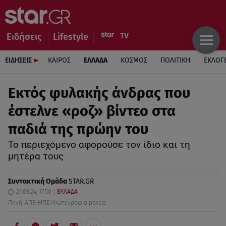
Ειδήσεις
Lifestyle
ΕΙΔΗΣΕΙΣ
ΚΑΙΡΟΣ
ΕΛΛΑΔΑ
ΚΟΣΜΟΣ
ΠΟΛΙΤΙΚΗ
ΕΚΛΟΓ
Εκτός φυλακής άνδρας που
έστελνε «ροζ» βίντεο στα
παδιά της πρώην του
Το περιεχόμενο αφορούσε τον ίδιο και τη
μητέρα τους
Συντακτική Ομάδα
STAR.GR
21.03.24, 17:50
ΕΛΛΑΔΑ
Πηγή: ΑΠΕ-ΜΠΕ/Φωτογραφία pexels