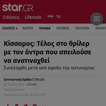
Ειδήσεις
Lifestyle
ΕΙΔΗΣΕΙΣ
ΚΑΙΡΟΣ
ΕΛΛΑΔΑ
ΚΟΣΜΟΣ
ΠΟΛΙΤΙΚΗ
ΕΚΛΟΓ
Κίσσαμος: Τέλος στο θρίλερ
με τον άντρα που απειλούσε
να ανατιναχθεί
Συνελήφθη μετά από έφοδο της αστυνομίας
Συντακτική Ομάδα
STAR.GR
15.06.23, 18:03
ΕΛΛΑΔΑ
Πηγή: flashnews
Πρώτη Δημοσίευση: 15.06.23, 16:15