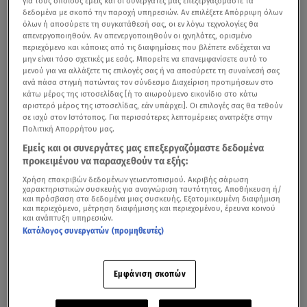
για τους οποίους εμείς και οι συνεργάτες μας επεξεργαζόμαστε τα
δεδομένα με σκοπό την παροχή υπηρεσιών. Αν επιλέξετε Απόρριψη όλων
όλων ή αποσύρετε τη συγκατάθεσή σας, οι εν λόγω τεχνολογίες θα
απενεργοποιηθούν. Αν απενεργοποιηθούν οι ιχνηλάτες, ορισμένο
περιεχόμενο και κάποιες από τις διαφημίσεις που βλέπετε ενδέχεται να
μην είναι τόσο σχετικές με εσάς. Μπορείτε να επανεμφανίσετε αυτό το
μενού για να αλλάξετε τις επιλογές σας ή να αποσύρετε τη συναίνεσή σας
ανά πάσα στιγμή πατώντας τον σύνδεσμο Διαχείριση προτιμήσεων στο
κάτω μέρος της ιστοσελίδας [ή το αιωρούμενο εικονίδιο στο κάτω
αριστερό μέρος της ιστοσελίδας, εάν υπάρχει]. Οι επιλογές σας θα τεθούν
σε ισχύ στον Ιστότοπος. Για περισσότερες λεπτομέρειες ανατρέξτε στην
Πολιτική Απορρήτου μας.
Εμείς και οι συνεργάτες μας επεξεργαζόμαστε δεδομένα
προκειμένου να παρασχεθούν τα εξής:
Χρήση επακριβών δεδομένων γεωεντοπισμού. Ακριβής σάρωση
χαρακτηριστικών συσκευής για αναγνώριση ταυτότητας. Αποθήκευση ή/
και πρόσβαση στα δεδομένα μιας συσκευής. Εξατομικευμένη διαφήμιση
και περιεχόμενο, μέτρηση διαφήμισης και περιεχομένου, έρευνα κοινού
και ανάπτυξη υπηρεσιών.
Κατάλογος συνεργατών (προμηθευτές)
Εμφάνιση σκοπών