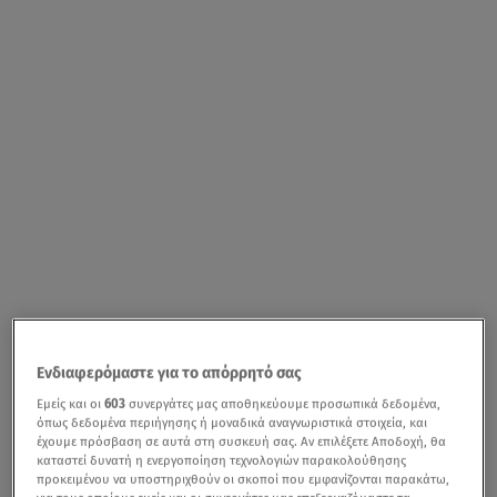
Ενδιαφερόμαστε για το απόρρητό σας
Εμείς και οι
603
συνεργάτες μας αποθηκεύουμε προσωπικά δεδομένα,
όπως δεδομένα περιήγησης ή μοναδικά αναγνωριστικά στοιχεία, και
έχουμε πρόσβαση σε αυτά στη συσκευή σας. Αν επιλέξετε Αποδοχή, θα
καταστεί δυνατή η ενεργοποίηση τεχνολογιών παρακολούθησης
προκειμένου να υποστηριχθούν οι σκοποί που εμφανίζονται παρακάτω,