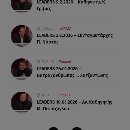
LEADERS 9.2.2026 – Καθηγητής Κ.
Γρίβας
06.08.26 , 19:44
Πότε δεν επιβάλλεται φόρος κληρονομιάς σε
τραπεζικές καταθέσεις
02.02.26
ΕΛΛΑΔΑ
LEADERS 2.2.2026 – Συνταγματάρχης
06.08.26 , 19:17
Π. Νάστος
Κυψέλη: «Βιώνουμε βαθιά οδύνη» - Τι λέει η
οικογένεια της Λίζα
26.01.26
ΕΛΛΑΔΑ
06.08.26 , 19:10
LEADERS 26.01.2026 –
Μπαντέρας: «Η καρδιακή προσβολή ήταν το
Βατραχάνθρωπος Τ. Χατζαντώνης
καλύτερο πράγμα που μου συνέβη»
19.01.26
ΕΛΛΑΔΑ
LEADERS 19.01.2026 – Αν. Καθηγητής
Μ. Παπάζογλου