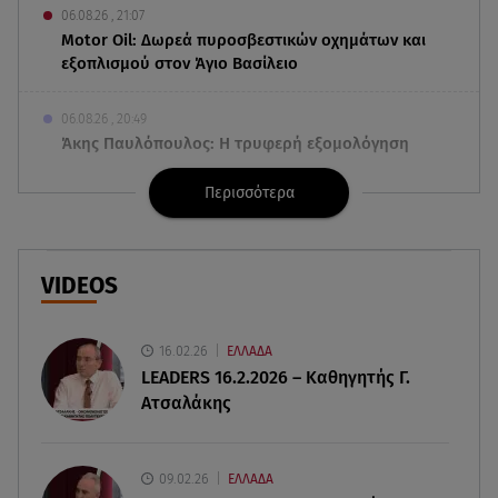
06.08.26 , 21:07
Motor Oil: Δωρεά πυροσβεστικών οχημάτων και
εξοπλισμού στον Άγιο Βασίλειο
06.08.26 , 20:49
Άκης Παυλόπουλος: Η τρυφερή εξομολόγηση
της συζύγου του, Ελένης Φωτοπούλου
Περισσότερα
06.08.26 , 20:25
Πώς επικοινωνούν τα ελικόπτερα στη φωτιά και
ο ρόλος του «συνδέσμου»
VIDEOS
06.08.26 , 20:16
Αθηνά Οικονομάκου από την Μπόρα Μπόρα:
16.02.26
ΕΛΛΑΔΑ
«Έσκασε όλη η κούραση του χειμώνα»
LEADERS 16.2.2026 – Καθηγητής Γ.
Ατσαλάκης
06.08.26 , 20:04
Σαμοθράκη: Συγκλονιστική διάσωση 15χρονης
από δύσβατο φαράγγι
09.02.26
ΕΛΛΑΔΑ