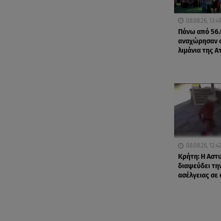
08.08.26, 13:4
Πάνω από 56.
αναχώρησαν 
λιμάνια της Α
08.08.26, 12:4
Κρήτη: Η Αστ
διαψεύδει τη
ασέλγειας σε