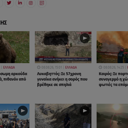
ΣΗΣ
ΕΛΛΑΔΑ
08.08.26, 15:01
ΕΛΛΑΔΑ
08.08.26, 14:25
όσωμη αρκούδα
Λυκαβηττός: Σε 57χρονη
Καιρός: Σε πορτ
ά, πιθανόν από
γυναίκα ανήκει η σορός που
συναγερμό η χώ
βρέθηκε σε σπηλιά
φωτιές τα επόμ