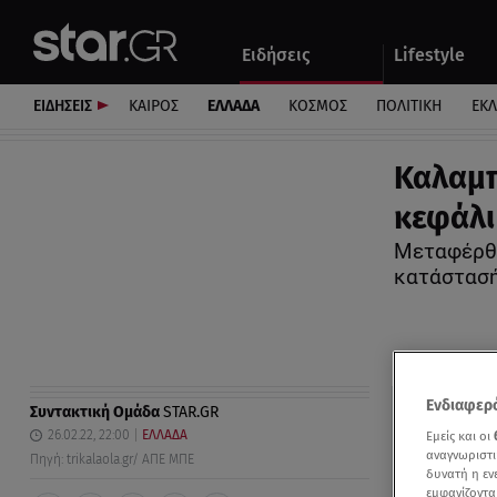
Αθλητικά
Quiz
Ειδήσεις
Lifestyle
Αυτοκίνητο
ΕΙΔΗΣΕΙΣ
ΚΑΙΡΟΣ
ΕΛΛΑΔΑ
ΚΟΣΜΟΣ
ΠΟΛΙΤΙΚΗ
ΕΚ
Καλαμπ
κεφάλι
Μεταφέρθη
κατάστασή
Ενδιαφερό
Συντακτική Ομάδα
STAR.GR
26.02.22, 22:00
ΕΛΛΑΔΑ
Εμείς και οι
αναγνωριστι
Πηγή: trikalaola.gr/ ΑΠΕ ΜΠΕ
δυνατή η ε
εμφανίζοντα