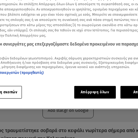
υπηρεσιών. Αν επιλέξετε Απόρριψη όλων όλων ή αποσύρετε τη συγκατάθεσή σας, οι ε
 θα απενεργοποιηθούν. Αν απενεργοποιηθούν οι ιχνηλάτες, ορισμένο περιεχόμενο και κά
 που βλέπετε ενδέχεται να μην είναι τόσο σχετικές με εσάς. Μπορείτε να επανεμφανίσετ
ξετε τις επιλογές σας ή να αποσύρετε τη συναίνεσή σας ανά πάσα στιγμή πατώντας τον
προτιμήσεων στο κάτω μέρος της ιστοσελίδας [ή το αιωρούμενο εικονίδιο στο κάτω α
δας, εάν υπάρχει]. Οι επιλογές σας θα τεθούν σε ισχύ στον Ιστότοπος. Για περισσότερε
την Πολιτική Απορρήτου μας.
 οι συνεργάτες μας επεξεργαζόμαστε δεδομένα προκειμένου να παρασχ
ριβών δεδομένων γεωεντοπισμού. Ακριβής σάρωση χαρακτηριστικών συσκευής για αν
 Αποθήκευση ή/και πρόσβαση στα δεδομένα μιας συσκευής. Εξατομικευμένη διαφήμι
, μέτρηση διαφήμισης και περιεχομένου, έρευνα κοινού και ανάπτυξη υπηρεσιών.
συνεργατών (προμηθευτές)
ότερα άρθρα μας στην αναζήτηση σας
.gr στις επιλογές σας
η σκοπών
Απόρριψη όλων
Απ
Δείτε περισσότερα άρθρα μας στα αποτελέσματα αναζήτησης
Add star.gr on Google
ος τραυματίστηκε σοβαρά στο κεφάλι νωρίτερα σήμερα από 