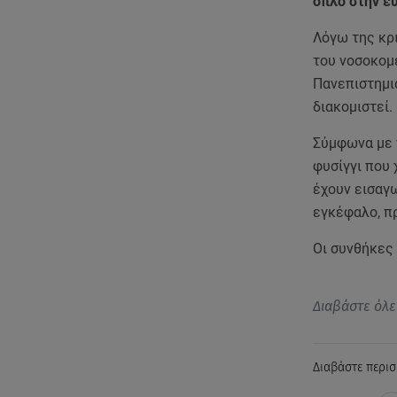
όπλο στην ε
Λόγω της κρ
του νοσοκομ
Πανεπιστημι
διακομιστεί.
Σύμφωνα με
φυσίγγι που 
έχουν εισαγ
εγκέφαλο, π
Οι συνθήκες 
Διαβάστε όλε
Διαβάστε περισ