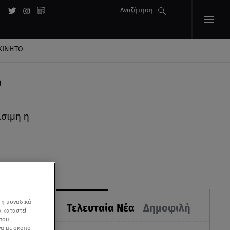
Αναζήτηση
ΚΙΝΗΤΟ
ο
σιμη η
 ή μοναδικά
Τελευταία Νέα
Δημοφιλή
α καταστεί
 που
να με σκοπό