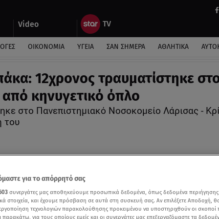
Video
ΛΟΓΕΣ
ΟΙΚΟΝΟΜΙΑ
ΥΓΕΙΑ
ΣΑΝ ΣΗΜΕΡΑ
ΑΘΛΗΤΙΚΑ
ΑΥΤΟ
άκα: 12χρονος τραυματίστηκε στ
 από κηνυγετικό όπλο
κε στο Πανεπιστημιακό Νοσοκομείο Λάρισας - Κρί
 του
μαστε για το απόρρητό σας
603
συνεργάτες μας αποθηκεύουμε προσωπικά δεδομένα, όπως δεδομένα περιήγησης
κά στοιχεία, και έχουμε πρόσβαση σε αυτά στη συσκευή σας. Αν επιλέξετε Αποδοχή, θ
νεργοποίηση τεχνολογιών παρακολούθησης προκειμένου να υποστηριχθούν οι σκοποί
ι παρακάτω, για τους οποίους εμείς και οι συνεργάτες μας επεξεργαζόμαστε τα δεδομέ