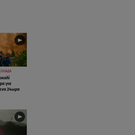
08.08.26 , 15:20
Δούκισσα Νομικού: Από τη
Μύκονο «πετάχτηκε» στη
Γαλλική Πολυνησία!
08.08.26 , 15:01
Λυκαβηττός: Σε 57χρονη
γυναίκα ανήκει η σορός που
βρέθηκε σε σπηλιά
ΕΛΛΑΔΑ
08.08.26 , 14:50
οκαλί
Κατερίνα Καινούργιου: Η Πάρος
ρα για
και το cool φορμάκι της
ενα 24ωρα
κορούλας της!
08.08.26 , 14:25
Καιρός: Σε πορτοκαλί
συναγερμό η χώρα για φωτιές
τα επόμενα 24ωρα