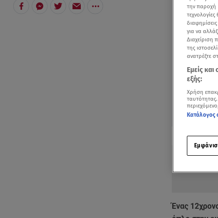
την παροχή 
τεχνολογίες
διαφημίσεις
για να αλλά
Διαχείριση 
της ιστοσελί
ανατρέξτε σ
Εμείς και
εξής:
Χρήση επακ
ταυτότητας.
περιεχόμενο
Κατάλογος 
Δείτε περισσ
Πρόσθηκη star
Εμφάνισ
Ένας 12χρον