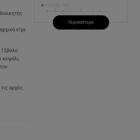
08.08.26 , 16:52
Δανάη Μπακογιάννη: Η κόρη
 διοικητής
του Κώστα Μπακογιάννη έκανε
Περισσότερα
πανελλήνιο ρεκόρ
αρχικά είχε
08.08.26 , 16:45
Πένθος για τον Λιονέλ Μέσι -
ή 12βολο
Πέθανε ο πατέρας του Χόρχε
ο κεφάλι,
στα 68 του χρόνια
στον
08.08.26 , 16:07
Ευγενία Σαμαρά: Διακοπάρει με
τις αρχές.
τον Νίκο Μουτσινά - Πού
βρίσκονται;
08.08.26 , 16:00
Back to black: η διαχρονική αξία
του μαύρου στην καλοκαιρινή
γκαρνταρόμπα