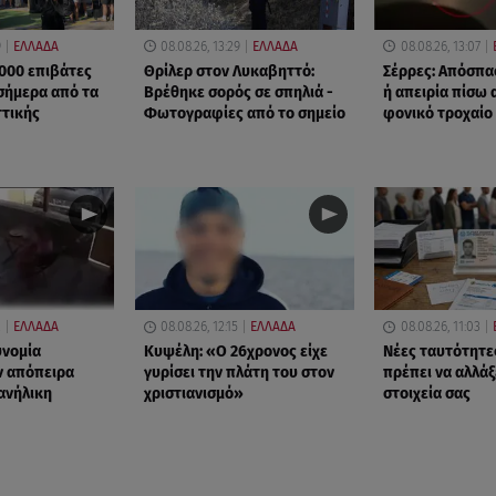
9
ΕΛΛΑΔΑ
08.08.26, 13:29
ΕΛΛΑΔΑ
08.08.26, 13:07
000 επιβάτες
Θρίλερ στον Λυκαβηττό:
Σέρρες: Απόσπ
σήμερα από τα
Βρέθηκε σορός σε σπηλιά -
ή απειρία πίσω 
ττικής
Φωτογραφίες από το σημείο
φονικό τροχαίο
2
ΕΛΛΑΔΑ
08.08.26, 12:15
ΕΛΛΑΔΑ
08.08.26, 11:03
υνομία
Κυψέλη: «Ο 26χρονος είχε
Νέες ταυτότητε
ν απόπειρα
γυρίσει την πλάτη του στον
πρέπει να αλλάξ
 ανήλικη
χριστιανισμό»
στοιχεία σας