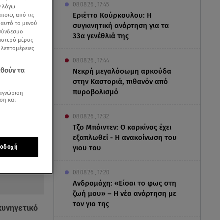
08.08.26 , 17:45
ν λόγω
Εριέττα Κούρκουλου: Η
ποιες από τις
ε αυτό το μενού
συγκινητική ανάρτηση για τα
 σύνδεσμο
33α γενέθλιά της
ριστερό μέρος
ς λεπτομέρειες
08.08.26 , 17:44
εθούν τα
Νεκρή μεγαλόσωμη αρκούδα
στην Καστοριά, πιθανόν από
πυροβολισμό
αγνώριση
ση και
08.08.26 , 17:32
Τζο Μπάιντεν: Ο καρκίνος έχει
εξαπλωθεί - Η ανακοίνωση του
γιου του
οδοχή
08.08.26 , 17:20
Ανδρομάχη: «Είσαι το φως στη
ζωή μου» – Η νέα ανάρτηση με
τον γιο της
κυνηγετικό