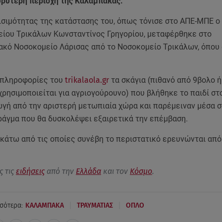
υρύτερη περιοχή της Καλαμπάκας.
ισιμότητας της κατάστασης του, όπως τόνισε στο ΑΠΕ-ΜΠΕ ο
είου Τρικάλων Κωνσταντίνος Γρηγορίου, μεταφέρθηκε στο
ακό Νοσοκομείο Λάρισας από το Νοσοκομείο Τρικάλων, όπου 
 πληροφορίες του
trikalaola.gr
τα σκάγια (πιθανό από 9βολο 
χρησιμοποιείται για αγριογούρουνο) που βλήθηκε το παιδί στ
ωγή από την αριστερή μετωπιαία χώρα και παρέμειναν μέσα 
ράγμα που θα δυσκολέψει εξαιρετικά την επέμβαση.
κάτω από τις οποίες συνέβη το περιστατικό ερευνώνται από 
ς τις
ειδήσεις
από την
Ελλάδα
και τον
Κόσμο
.
|
|
σότερα:
ΚΑΛΑΜΠΑΚΑ
ΤΡΑΥΜΑΤΙΑΣ
ΟΠΛΟ